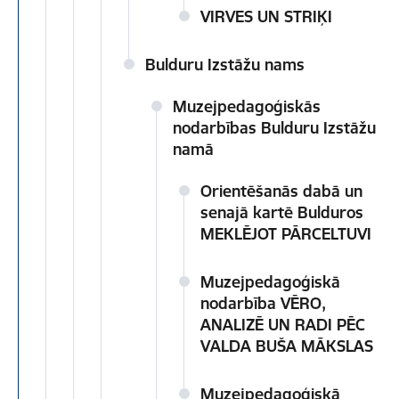
VIRVES UN STRIĶI
Bulduru Izstāžu nams
Muzejpedagoģiskās
nodarbības Bulduru Izstāžu
namā
Orientēšanās dabā un
senajā kartē Bulduros
MEKLĒJOT PĀRCELTUVI
Muzejpedagoģiskā
nodarbība VĒRO,
ANALIZĒ UN RADI PĒC
VALDA BUŠA MĀKSLAS
Muzejpedagoģiskā