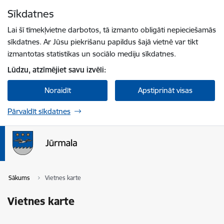
Pāriet uz lapas saturu
Sīkdatnes
Spied
lai meklētu
Enter
Lai šī tīmekļvietne darbotos, tā izmanto obligāti nepieciešamās
sīkdatnes. Ar Jūsu piekrišanu papildus šajā vietnē var tikt
izmantotas statistikas un sociālo mediju sīkdatnes.
Lūdzu, atzīmējiet savu izvēli:
Noraidīt
Apstiprināt visas
Pārvaldīt sīkdatnes
Sākums
Vietnes karte
Vietnes karte