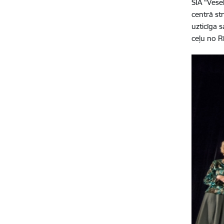
SIA “Vese
centrā st
uzticīga 
ceļu no R