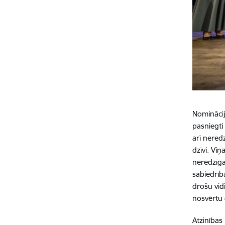
Nomināci
pasniegt
arī nered
dzīvi. Vi
neredzīga
sabiedrīb
drošu vid
nosvērtu 
Atzinības