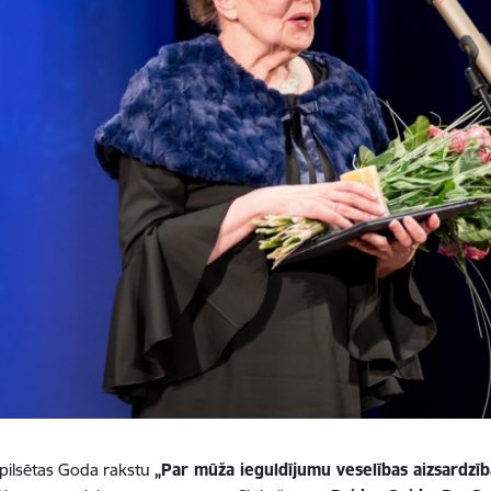
pilsētas Goda rakstu
„Par mūža ieguldījumu veselības aizsardzī