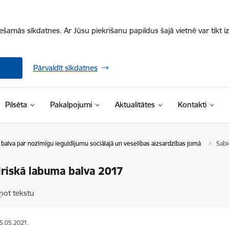
iešamās sīkdatnes. Ar Jūsu piekrišanu papildus šajā vietnē var tikt i
Pārvaldīt sīkdatnes
Pilsēta
Pakalpojumi
Aktualitātes
Kontakti
balva par nozīmīgu ieguldījumu sociālajā un veselības aizsardzības jomā
Sabi
riskā labuma balva 2017
ņot tekstu
25.05.2021.