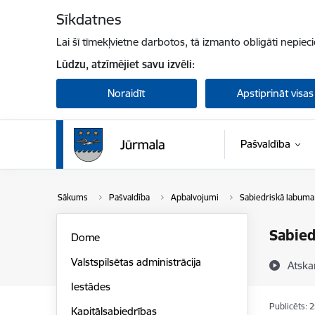
Pāriet uz lapas saturu
Sīkdatnes
Lai šī tīmekļvietne darbotos, tā izmanto obligāti nepiec
Lūdzu, atzīmējiet savu izvēli:
Noraidīt
Apstiprināt visas
Pašvaldība
Sākums
Pašvaldība
Apbalvojumi
Sabiedriskā labuma 
Sabied
Dome
Valstspilsētas administrācija
Atska
Iestādes
Publicēts: 
Kapitālsabiedrības