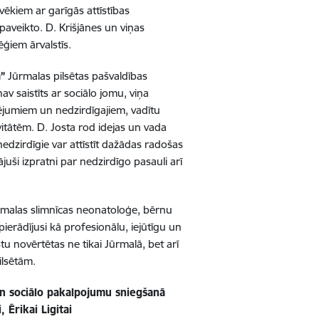
ēkiem ar garīgās attīstības
paveikto. D. Krišjānes un viņas
ēģiem ārvalstīs.
ā”
Jūrmalas pilsētas pašvaldības
nav saistīts ar sociālo jomu, viņa
cējumiem un nedzirdīgajiem, vadītu
itātēm. D. Josta rod idejas un vada
nedzirdīgie var attīstīt dažādas radošas
ājuši izpratni par nedzirdīgo pasauli arī
malas slimnīcas neonatoloģe, bērnu
pierādījusi kā profesionālu, iejūtīgu un
tu novērtētas ne tikai Jūrmalā, bet arī
ilsētām.
un sociālo pakalpojumu sniegšanā
, Ērikai Ligitai