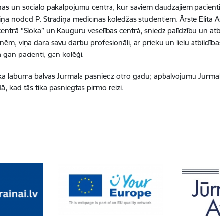
nas un sociālo pakalpojumu centrā, kur saviem daudzajiem pacienti
viņa nodod P. Stradiņa medicīnas koledžas studentiem. Ārste Elita Ar
entrā “Sloka” un Kauguru veselības centrā, sniedz palīdzību un at
nēm, viņa dara savu darbu profesionāli, ar prieku un lielu atbildīb
a gan pacienti, gan kolēģi.
kā labuma balvas Jūrmalā pasniedz otro gadu; apbalvojumu Jūrmalas
ā, kad tās tika pasniegtas pirmo reizi.