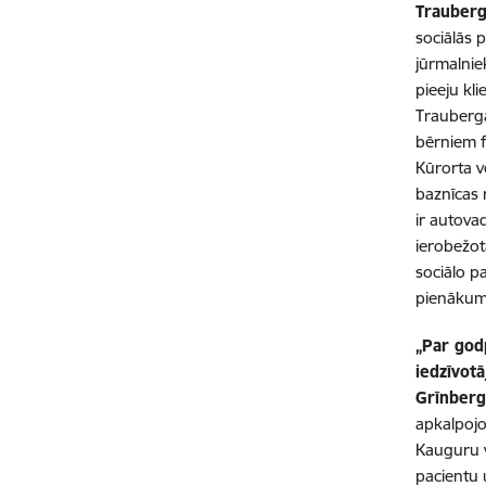
Trauberg
sociālās 
jūrmalnie
pieeju kl
Trauberga
bērniem f
Kūrorta v
baznīcas 
ir autova
ierobežotā
sociālo p
pienākumi
„Par godp
iedzīvot
Grīnberg
apkalpojo
Kauguru v
pacientu 