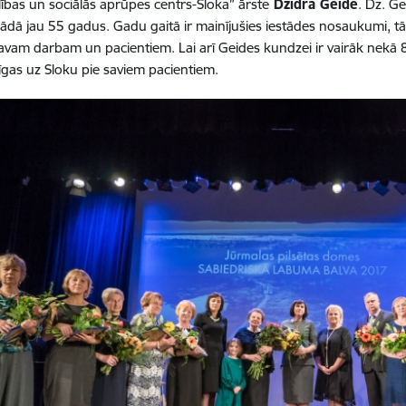
lības un sociālās aprūpes centrs-Sloka” ārste
Dzidra Geide
. Dz. G
rādā jau 55 gadus. Gadu gaitā ir mainījušies iestādes nosaukumi, tās
savam darbam un pacientiem. Lai arī Geides kundzei ir vairāk nekā
īgas uz Sloku pie saviem pacientiem.