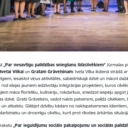
jā
„Par nesavtīgu palīdzības sniegšanu līdzcilvēkiem”
Jūrmalas pil
i
Ivetai Vilkai
un
Gratam Grāvelsinam
. Iveta Vilka ikdienā strādā 
zīgiem, iesaistot viņus aktivitātēs, sabiedriskajā dzīvē un mācot daž
ņa rod idejas jauniem iedzīvotāju integrācijas projektiem, kuros cil
jiem māca floristiku, kulināriju, rokdarbus, sniedzot iespēju apgūt 
as dzīvē. Grats Grāvelsins, vadot nakts patversmi, palīdz cilvēkiem, 
i un atbalstu. Glābjot dzīvību kādam no naktspatversmes klientiem, vi
darbinieku un drosmīgu cilvēku, kurš prot rīkoties ārkārtas situācij
 rakstu
„Par ieguldījumu sociālo pakalpojumu un sociālās palīdzīb