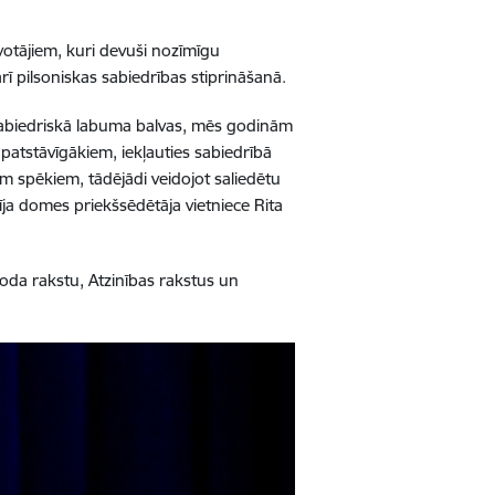
īvotājiem, kuri devuši nozīmīgu
rī pilsoniskas sabiedrības stiprināšanā.
ot Sabiedriskā labuma balvas, mēs godinām
patstāvīgākiem, iekļauties sabiedrībā
em spēkiem, tādējādi veidojot saliedētu
ja domes priekšsēdētāja vietniece Rita
Goda rakstu, Atzinības rakstus un