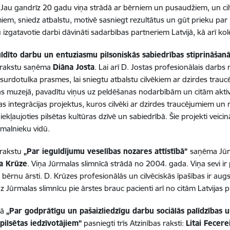
. Jau gandrīz 20 gadu viņa strādā ar bērniem un pusaudžiem, un cilv
iem, sniedz atbalstu, motivē sasniegt rezultātus un gūt prieku par 
izgatavotie darbi dāvināti sadarbības partneriem Latvijā, kā arī kol
uldīto darbu un entuziasmu pilsoniskās sabiedrības stiprināšan
s rakstu saņēma
Diāna Josta
. Lai arī D. Jostas profesionālais darbs 
surdotulka prasmes, lai sniegtu atbalstu cilvēkiem ar dzirdes trau
as muzejā, pavadītu viņus uz peldēšanas nodarbībām un citām aktiv
as integrācijas projektus, kuros cilvēki ar dzirdes traucējumiem un 
ekļaujoties pilsētas kultūras dzīvē un sabiedrībā. Šie projekti veicin
rmalnieku vidū.
 rakstu
„Par ieguldījumu veselības nozares attīstībā”
saņēma Jūr
a Krūze
. Viņa Jūrmalas slimnīcā strādā no 2004. gada. Viņa sevi ir 
 bērnu ārsti. D. Krūzes profesionālās un cilvēciskās īpašības ir augs
uz Jūrmalas slimnīcu pie ārstes brauc pacienti arī no citām Latvijas p
jā
„Par godprātīgu un pašaizliedzīgu darbu sociālās palīdzības 
pilsētas iedzīvotājiem”
pasniegti trīs Atzinības raksti:
Litai Fecerei