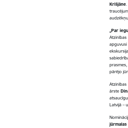
Krišjāne
traucējum
audzēkņu 
„Par ieg
Atzinība
apguvusi 
ekskursij
sabiedrīb
prasmes, i
pārējo jū
Atzinības
ārste
Din
atsaucīgu
Latvijā – 
Nomināci
jūrmalas 