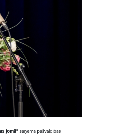
bas jomā”
saņēma pašvaldības