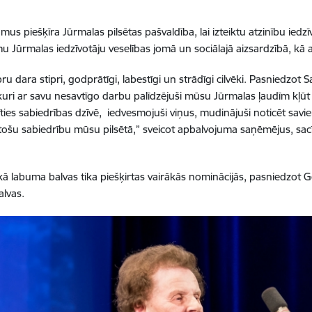
mus piešķīra Jūrmalas pilsētas pašvaldība, lai izteiktu atzinību iedz
mu Jūrmalas iedzīvotāju veselības jomā un sociālajā aizsardzībā, kā a
tipru dara stipri, godprātīgi, labestīgi un strādīgi cilvēki. Pasniedz
 kuri ar savu nesavtīgo darbu palīdzējuši mūsu Jūrmalas ļaudīm kļūt 
īties sabiedrības dzīvē, iedvesmojuši viņus, mudinājuši noticēt savi
tošu sabiedrību mūsu pilsētā,” sveicot apbalvojuma saņēmējus, sacī
kā labuma balvas tika piešķirtas vairākās nominācijās, pasniedzot 
lvas.