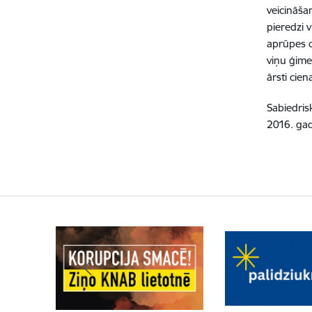
veicināša
pieredzi 
aprūpes c
viņu ģime
ārsti cien
Sabiedris
2016. gad