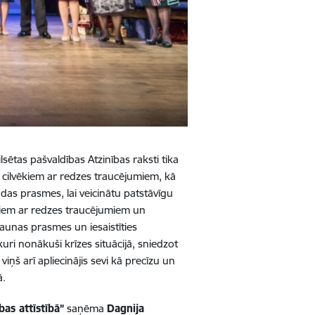
sētas pašvaldības Atzinības raksti tika
ar cilvēkiem ar redzes traucējumiem, kā
ādas prasmes, lai veicinātu patstāvīgu
vēkiem ar redzes traucējumiem un
jaunas prasmes un iesaistīties
kuri nonākuši krīzes situācijā, sniedzot
ņš arī apliecinājis sevi kā precīzu un
ā.
as attīstībā”
saņēma
Dagnija