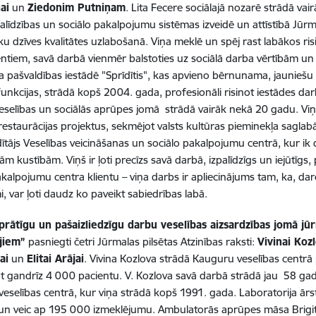
ai
un
Ziedonim Putniņam
. Lita Fecere sociālajā nozarē strādā vai
palīdzības un sociālo pakalpojumu sistēmas izveidē un attīstībā Jūrma
ku dzīves kvalitātes uzlabošanā. Viņa meklē un spēj rast labākos ri
ientiem, savā darbā vienmēr balstoties uz sociālā darba vērtībām un 
 pašvaldības iestādē "Sprīdītis", kas apvieno bērnunama, jauniešu 
unkcijas, strādā kopš 2004. gada, profesionāli risinot iestādes da
eselības un sociālās aprūpes jomā strādā vairāk nekā 20 gadu. Viņ
restaurācijas projektus, sekmējot valsts kultūras pieminekļa sagla
dītājs Veselības veicināšanas un sociālo pakalpojumu centrā, kur ik
m kustībām. Viņš ir ļoti precīzs savā darbā, izpalīdzīgs un iejūtīgs,
akalpojumu centra klientu – viņa darbs ir apliecinājums tam, ka, da
, var ļoti daudz ko paveikt sabiedrības labā.
rātīgu un pašaizliedzīgu darbu veselības aizsardzības jomā jūr
ājiem”
pasniegti četri Jūrmalas pilsētas Atzinības raksti:
Vivinai Kozl
ai
un
Elitai Arājai
. Vivina Kozlova strādā Kauguru veselības centr
t gandrīz 4 000 pacientu. V. Kozlova savā darbā strādā jau 58 gadus
eselības centrā, kur viņa strādā kopš 1991. gada. Laboratorija ār
un veic ap 195 000 izmeklējumu. Ambulatorās aprūpes māsa Brigit