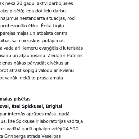
rāk nekā 20 gadu; aktīvi darbojusies
las pilsētā; ieguldot lielu darbu
sinājumus nestandarta situācijās, rod
profesionālo ētiku. Ērika Ligita
pārejas mājas un atbalsta centra
rbības saimnieciskos jautājumus.
a vada arī Ķemeru evaņģēliski luteriskās
bāšanu un atjaunošanu. Ziedonis Putniņš
 dienas nākas pārvadāt cilvēkus ar
 prot atrast kopīgu valodu ar ikvienu
rot vairāk, nekā to prasa amata
malas pilsētas
ovai, Ilzei Spickusei, Brigitai
ā par internās aprūpes māsu, gadā
. Ilze Spickuse ir laboratorijas vadītāja
stes vadībā gadā apkalpo vidēji 24 500
a Grīnberga strādā Veselības