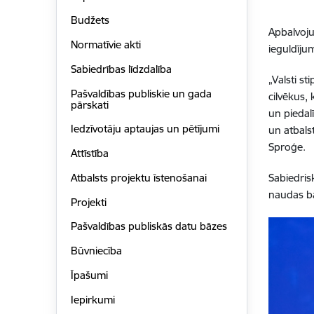
Budžets
Apbalvoju
Normatīvie akti
ieguldīju
Sabiedrības līdzdalība
„Valsti s
Pašvaldības publiskie un gada
cilvēkus,
pārskati
un piedal
Iedzīvotāju aptaujas un pētījumi
un atbals
Sproģe.
Attīstība
Atbalsts projektu īstenošanai
Sabiedris
naudas ba
Projekti
Pašvaldības publiskās datu bāzes
Būvniecība
Īpašumi
Iepirkumi