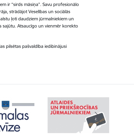
em ir “sirds māsiņa”. Savu profesionālo
āja, strādājot Veselības un sociālās
balstu ļoti daudziem jūrmalniekiem un
as sajūtu. Atsaucīgo un vienmēr korekto
 pilsētas pašvaldība iedibinājusi