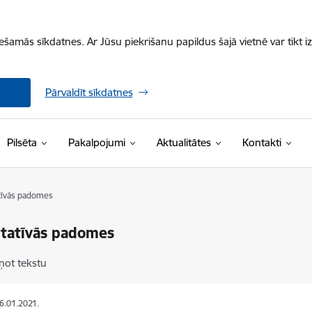
iešamās sīkdatnes. Ar Jūsu piekrišanu papildus šajā vietnē var tikt i
Pārvaldīt sīkdatnes
Pilsēta
Pakalpojumi
Aktualitātes
Kontakti
tīvās padomes
ltatīvās padomes
ņot tekstu
26.01.2021.