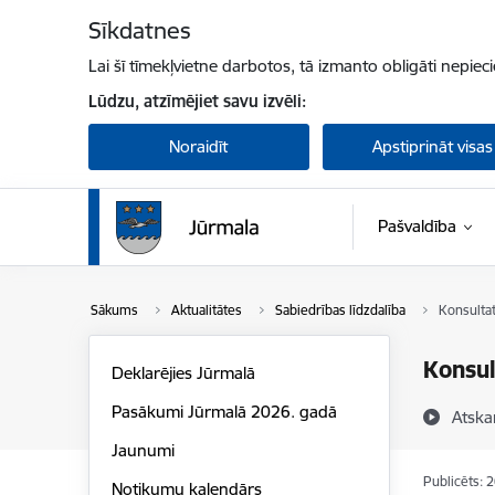
Pāriet uz lapas saturu
Sīkdatnes
Lai šī tīmekļvietne darbotos, tā izmanto obligāti nepiec
Lūdzu, atzīmējiet savu izvēli:
Noraidīt
Apstiprināt visas
Pašvaldība
Sākums
Aktualitātes
Sabiedrības līdzdalība
Konsulta
Konsu
Deklarējies Jūrmalā
Pasākumi Jūrmalā 2026. gadā
Atska
Jaunumi
Publicēts: 
Notikumu kalendārs