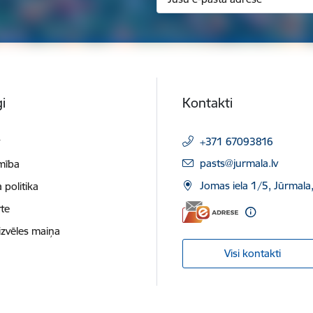
i
Kontakti
t
+371 67093816
E-pasts:
pasts@jurmala.lv
mība
Jomas iela 1/5, Jūrmala
 politika
te
izvēles maiņa
Visi kontakti