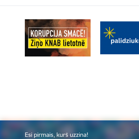
Esi pirmais, kurš uzzina!