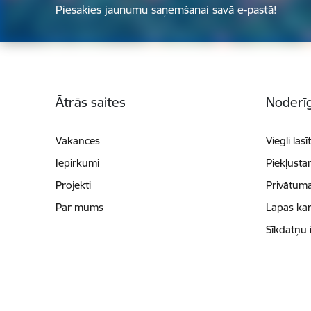
Piesakies jaunumu saņemšanai savā e-pastā!
Kājene
Ātrās saites
Noderīg
Vakances
Viegli lasī
Iepirkumi
Piekļūsta
Projekti
Privātuma
Par mums
Lapas kar
Sīkdatņu 