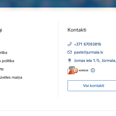
i
Kontakti
t
+371 67093816
E-pasts:
pasts@jurmala.lv
mība
Jomas iela 1/5, Jūrmala
 politika
te
izvēles maiņa
Visi kontakti