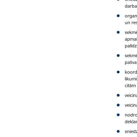
darba
organ
un re
sekmē
apmai
palīdz
sekmē
pašval
koord
likumi
citām
veici
veici
nodro
dekla
snied