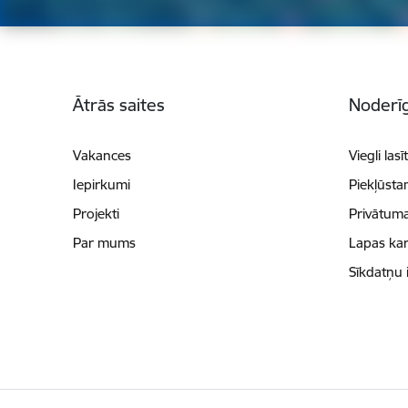
Kājene
Ātrās saites
Noderīg
Vakances
Viegli lasī
Iepirkumi
Piekļūsta
Projekti
Privātuma
Par mums
Lapas kar
Sīkdatņu 