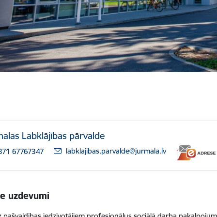
alas Labklājības pārvalde
E-pasts:
labklajibas.parvalde@jurmala.lv
371 67767347
ie uzdevumi
z pašvaldības iedzīvotājiem profesionālus sociālā darba pakalpojum