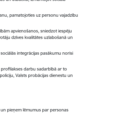
šanu, pamatojoties uz personu vajadzību
ībām apvienošanos, sniedzot iespēju
votāju dzīves kvalitātes uzlabošanā un
sociālās integrācijas pasākumu norisi
profilakses darbu sadarbībā ar to
 policiju, Valsts probācijas dienestu un
ībā un pieņem lēmumus par personas