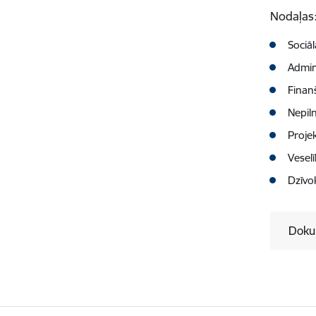
Nodaļas
Sociāl
Admin
Finan
Nepil
Proje
Vesel
Dzīvo
Doku