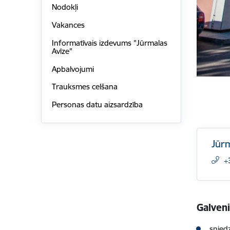
Nodokļi
Vakances
Informatīvais izdevums "Jūrmalas
Avīze"
Apbalvojumi
Trauksmes celšana
Personas datu aizsardzība
Jūrm
+
Galven
snied