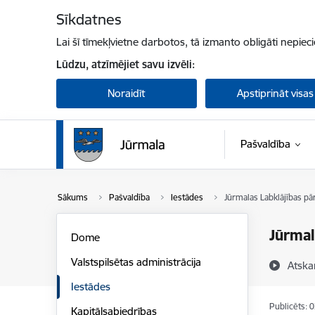
Pāriet uz lapas saturu
Sīkdatnes
Lai šī tīmekļvietne darbotos, tā izmanto obligāti nepiec
Lūdzu, atzīmējiet savu izvēli:
Noraidīt
Apstiprināt visas
Pašvaldība
Sākums
Pašvaldība
Iestādes
Jūrmalas Labklājības pā
Jūrmal
Dome
Valstspilsētas administrācija
Atska
Iestādes
Publicēts: 
Kapitālsabiedrības