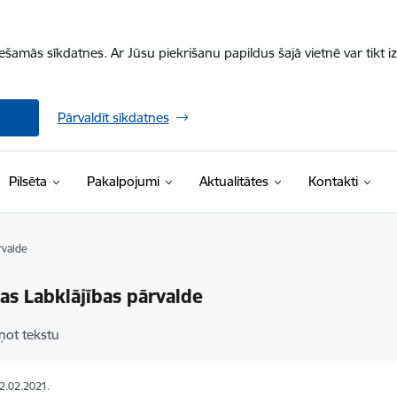
iešamās sīkdatnes. Ar Jūsu piekrišanu papildus šajā vietnē var tikt i
Pārvaldīt sīkdatnes
Pilsēta
Pakalpojumi
Aktualitātes
Kontakti
rvalde
as Labklājības pārvalde
ņot tekstu
02.02.2021.