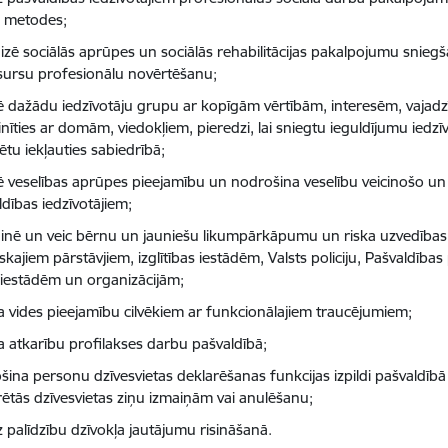
 metodes;
izē sociālās aprūpes un sociālās rehabilitācijas pakalpojumu snieg
sursu profesionālu novērtēšanu;
 dažādu iedzīvotāju grupu ar kopīgām vērtībām, interesēm, vajadz
nīties ar domām, viedokļiem, pieredzi, lai sniegtu ieguldījumu iedzī
ētu iekļauties sabiedrībā;
 veselības aprūpes pieejamību un nodrošina veselību veicinošo un 
dības iedzīvotājiem;
inē un veic bērnu un jauniešu likumpārkāpumu un riska uzvedības 
skajiem pārstāvjiem, izglītības iestādēm, Valsts policiju, Pašvaldības
 iestādēm un organizācijām;
na vides pieejamību cilvēkiem ar funkcionālajiem traucējumiem;
na atkarību profilakses darbu pašvaldībā;
šina personu dzīvesvietas deklarēšanas funkcijas izpildi pašvald
rētās dzīvesvietas ziņu izmaiņām vai anulēšanu;
z palīdzību dzīvokļa jautājumu risināšanā.