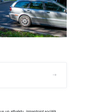
us un atbalstu, izmantojot sociālā