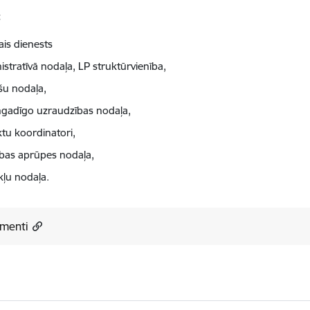
:
ais dienests
istratīvā nodaļa, LP struktūrvienība,
šu nodaļa,
ngadīgo uzraudzības nodaļa,
ktu koordinatori,
ības aprūpes nodaļa,
kļu nodaļa.
menti