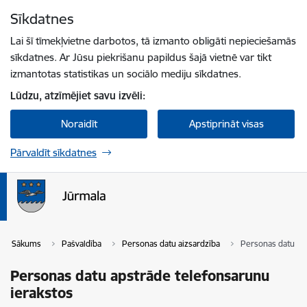
Pāriet uz lapas saturu
Sīkdatnes
Spied
lai meklētu
Enter
Lai šī tīmekļvietne darbotos, tā izmanto obligāti nepieciešamās
sīkdatnes. Ar Jūsu piekrišanu papildus šajā vietnē var tikt
izmantotas statistikas un sociālo mediju sīkdatnes.
Lūdzu, atzīmējiet savu izvēli:
Noraidīt
Apstiprināt visas
Pārvaldīt sīkdatnes
Sākums
Pašvaldība
Personas datu aizsardzība
Personas datu ap
Personas datu apstrāde telefonsarunu
ierakstos