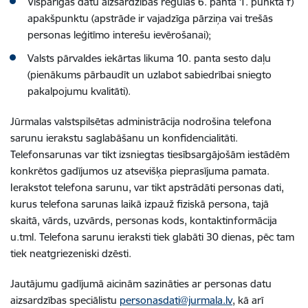
Vispārīgās datu aizsardzības regulas 6. panta 1. punkta f)
apakšpunktu (apstrāde ir vajadzīga pārziņa vai trešās
personas leģitīmo interešu ievērošanai);
Valsts pārvaldes iekārtas likuma 10. panta sesto daļu
(pienākums pārbaudīt un uzlabot sabiedrībai sniegto
pakalpojumu kvalitāti).
Jūrmalas valstspilsētas administrācija nodrošina telefona
sarunu ierakstu saglabāšanu un konfidencialitāti.
Telefonsarunas var tikt izsniegtas tiesībsargājošām iestādēm
konkrētos gadījumos uz atsevišķa pieprasījuma pamata.
Ierakstot telefona sarunu, var tikt apstrādāti personas dati,
kurus telefona sarunas laikā izpauž fiziskā persona, tajā
skaitā, vārds, uzvārds, personas kods, kontaktinformācija
u.tml. Telefona sarunu ieraksti tiek glabāti 30 dienas, pēc tam
tiek neatgriezeniski dzēsti.
Jautājumu gadījumā aicinām sazināties ar personas datu
aizsardzības speciālistu
personasdati@jurmala.lv
, kā arī