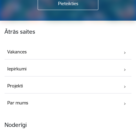
Kājene
Ātrās saites
Vakances
Iepirkumi
Projekti
Par mums
Noderīgi