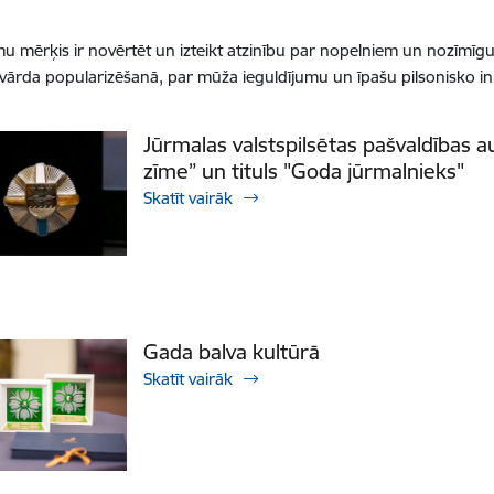
u mērķis ir novērtēt un izteikt atzinību par nopelniem un nozīmīg
vārda popularizēšanā, par mūža ieguldījumu un īpašu pilsonisko ini
Jūrmalas valstspilsētas pašvaldības 
zīme” un tituls "Goda jūrmalnieks"
Skatīt vairāk
Gada balva kultūrā
Skatīt vairāk