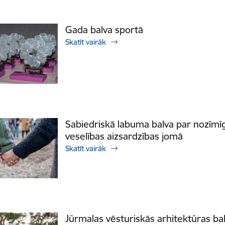
Gada balva sportā
Skatīt vairāk
Sabiedriskā labuma balva par nozīmīg
veselības aizsardzības jomā
Skatīt vairāk
Jūrmalas vēsturiskās arhitektūras ba