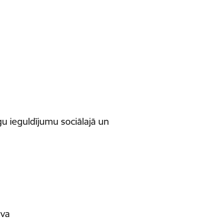
u ieguldījumu sociālajā un
lva