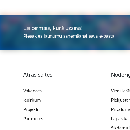
Esi pirmais, kurš uzzina!
Piesakies jaunumu saņemšanai savā e-pastā!
Kājene
Ātrās saites
Noderīg
Vakances
Viegli lasī
Iepirkumi
Piekļūsta
Projekti
Privātuma
Par mums
Lapas kar
Sīkdatņu 