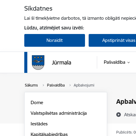
Pāriet uz lapas saturu
Sīkdatnes
Lai šī tīmekļvietne darbotos, tā izmanto obligāti nepiec
Lūdzu, atzīmējiet savu izvēli:
Noraidīt
Apstiprināt visas
Pašvaldība
Sākums
Pašvaldība
Apbalvojumi
Apbal
Dome
Valstspilsētas administrācija
Atska
Iestādes
Publicēts: 
Kapitālsabiedrības