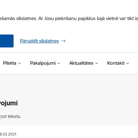
iešamās sīkdatnes. Ar Jūsu piekrišanu papildus šajā vietnē var tikt i
Pārvaldīt sīkdatnes
Pilsēta
Pakalpojumi
Aktualitātes
Kontakti
vojumi
ņot tekstu
08.02.2021.