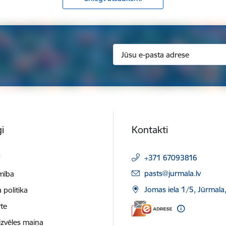
i
Kontakti
t
+371 67093816
E-pasts:
pasts@jurmala.lv
mība
Jomas iela 1/5, Jūrmala
 politika
te
izvēles maiņa