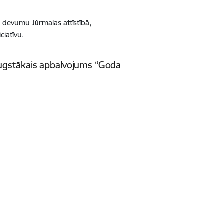
u devumu Jūrmalas attīstībā,
ciatīvu.
augstākais apbalvojums “Goda