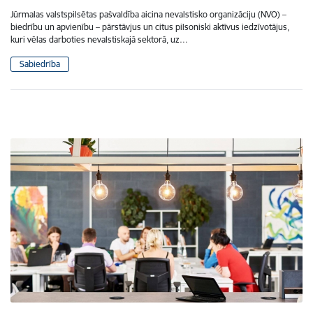
Jūrmalas valstspilsētas pašvaldība aicina nevalstisko organizāciju (NVO) –
biedrību un apvienību – pārstāvjus un citus pilsoniski aktīvus iedzīvotājus,
kuri vēlas darboties nevalstiskajā sektorā, uz…
Sabiedrība