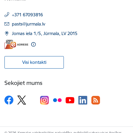
+371 67093816
E-pasts:
pasts@jurmala.lv
Jomas iela 1/5, Jūrmala, LV 2015
Visi kontakti
Sekojiet mums
© 2026 Jūrmalas valstspilsētas pašvaldība, publicētā satura visas tiesības