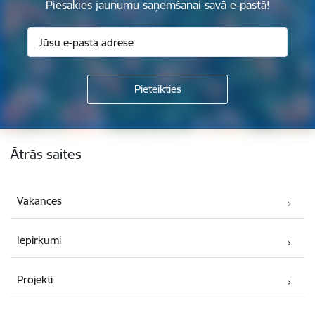
Piesakies jaunumu saņemšanai savā e-pastā!
Kājene
Ātrās saites
Vakances
Iepirkumi
Projekti