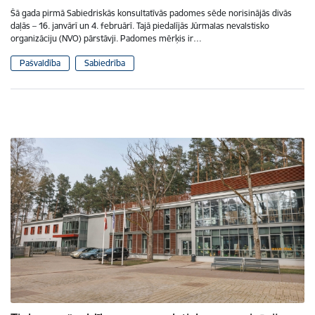
Šā gada pirmā Sabiedriskās konsultatīvās padomes sēde norisinājās divās
daļās – 16. janvārī un 4. februārī. Tajā piedalījās Jūrmalas nevalstisko
organizāciju (NVO) pārstāvji. Padomes mērķis ir…
Pašvaldība
Sabiedrība