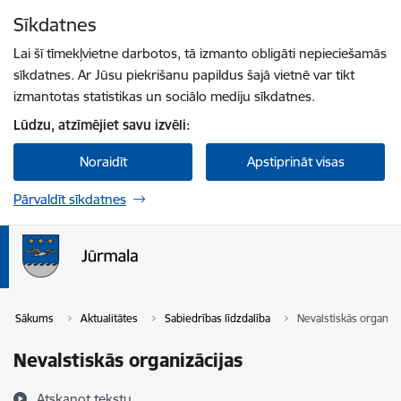
Pāriet uz lapas saturu
Sīkdatnes
Spied
lai meklētu
Enter
Lai šī tīmekļvietne darbotos, tā izmanto obligāti nepieciešamās
sīkdatnes. Ar Jūsu piekrišanu papildus šajā vietnē var tikt
izmantotas statistikas un sociālo mediju sīkdatnes.
Lūdzu, atzīmējiet savu izvēli:
Noraidīt
Apstiprināt visas
Pārvaldīt sīkdatnes
Sākums
Aktualitātes
Sabiedrības līdzdalība
Nevalstiskās organizā
Nevalstiskās organizācijas
Atskaņot tekstu