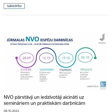
Sabiedrība
NVO pārstāvji un iedzīvotāji aicināti uz
semināriem un praktiskām darbnīcām
08.10.2022.