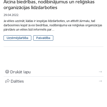
Aicina biedrības, nodibinājumus un reliģiskas
organizācijas līdzdarboties
29.04.2022.
Ja vēlies uzzināt, kādas ir iespējas līdzdarboties, un attīstīt Jūrmalu, tad
darbosimies kopā! Ja esi biedrības, nodibinājuma vai reliģiskas organizācijas
pārstāvis un vēlies būt informēts par…
Uzņēmējdarbība
Pašvaldība
Drukāt lapu
Dalīties