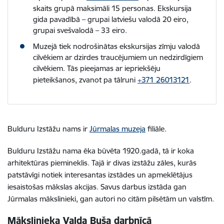
skaits grupā maksimāli 15 personas. Ekskursija
gida pavadībā – grupai latviešu valodā 20 eiro,
grupai svešvalodā – 33 eiro.
Muzejā tiek nodrošinātas ekskursijas zīmju valodā
cilvēkiem ar dzirdes traucējumiem un nedzirdīgiem
cilvēkiem. Tās pieejamas ar iepriekšēju
pieteikšanos, zvanot pa tālruni
+371 26013121
.
Bulduru Izstāžu nams ir
Jūrmalas muzeja
filiāle.
Bulduru Izstāžu nama ēka būvēta 1920.gadā, tā ir koka
arhitektūras piemineklis. Tajā ir divas izstāžu zāles, kurās
patstāvīgi notiek interesantas izstādes un apmeklētājus
iesaistošas mākslas akcijas. Savus darbus izstāda gan
Jūrmalas mākslinieki, gan autori no citām pilsētām un valstīm.
Mākslinieka Valda Buša darbnīcā