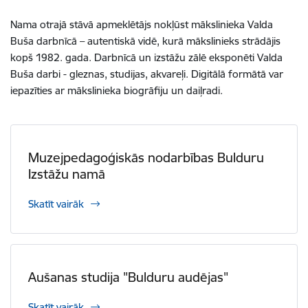
Nama otrajā stāvā apmeklētājs nokļūst mākslinieka Valda
Buša darbnīcā – autentiskā vidē, kurā mākslinieks strādājis
kopš 1982. gada. Darbnīcā un izstāžu zālē eksponēti Valda
Buša darbi - gleznas, studijas, akvareļi. Digitālā formātā var
iepazīties ar mākslinieka biogrāfiju un daiļradi.
Muzejpedagoģiskās nodarbības Bulduru
Izstāžu namā
Skatīt vairāk
Aušanas studija "Bulduru audējas"
Skatīt vairāk