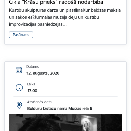
Cikla "Krāsu prieks" radošā nodarbība
Kustību skulptūras dārzā un plastilīnāKur beidzas māksla
un sākos es?Jūrmalas muzeja deju un kustību
improvizācijas pasniedzējas…
Pasākums
Datums
12. augusts, 2026
Laiks
17.00
Atrašanās vieta
Bulduru Izstāžu namā Muižas ielā 6