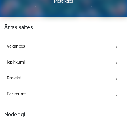
Kājene
Ātrās saites
Vakances
Iepirkumi
Projekti
Par mums
Noderīgi