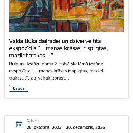
Valda Buša daiļradei un dzīvei veltīta
ekspozīcija “…manas krāsas ir spilgtas,
mazliet trakas…”
Bulduru Izstāžu nama 2. stāvā skatāmā izstāde-
ekspozīcija “… manas krāsas ir spilgtas, mazliet
trakas…”, ļauj vairāk izprast…
Izstāde
Datums
26. oktobris, 2023 – 30. decembris, 2026