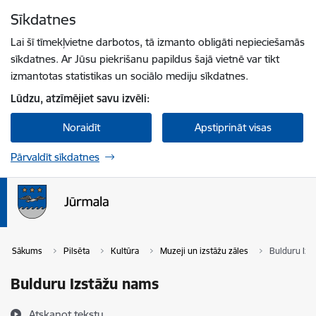
Pāriet uz lapas saturu
Sīkdatnes
Spied
lai meklētu
Enter
Lai šī tīmekļvietne darbotos, tā izmanto obligāti nepieciešamās
sīkdatnes. Ar Jūsu piekrišanu papildus šajā vietnē var tikt
izmantotas statistikas un sociālo mediju sīkdatnes.
Lūdzu, atzīmējiet savu izvēli:
Noraidīt
Apstiprināt visas
Pārvaldīt sīkdatnes
Sākums
Pilsēta
Kultūra
Muzeji un izstāžu zāles
Bulduru Izs
Bulduru Izstāžu nams
Atskaņot tekstu