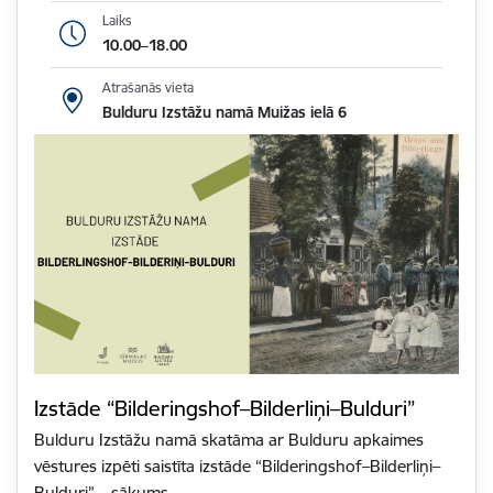
Laiks
10.00–18.00
Atrašanās vieta
Bulduru Izstāžu namā Muižas ielā 6
Izstāde “Bilderingshof–Bilderliņi–Bulduri”
Bulduru Izstāžu namā skatāma ar Bulduru apkaimes
vēstures izpēti saistīta izstāde “Bilderingshof–Bilderliņi–
Bulduri” – sākums…