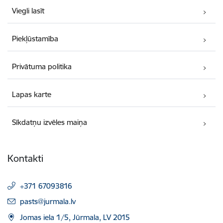
Viegli lasīt
Piekļūstamība
Privātuma politika
Lapas karte
Sīkdatņu izvēles maiņa
Kontakti
+371 67093816
E-pasts:
pasts@jurmala.lv
Jomas iela 1/5, Jūrmala, LV 2015