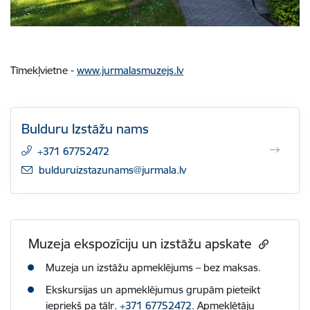
Tīmekļvietne -
www.jurmalasmuzejs.lv
Bulduru Izstāžu nams
+371 67752472
E-pasts:
bulduruizstazunams@jurmala.lv
Muzeja ekspozīciju un izstāžu apskate
Muzeja un izstāžu apmeklējums – bez maksas.
Ekskursijas un apmeklējumus grupām pieteikt
iepriekš pa tālr.
+371 67752472
. Apmeklētāju