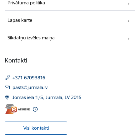
Privātuma politika
Lapas karte
Sīkdatņu izvēles maiņa
Kontakti
+371 67093816
E-pasts:
pasts@jurmala.lv
Jomas iela 1/5, Jūrmala, LV 2015
Visi kontakti