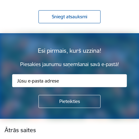
Sniegt atsauksmi
Esi pirmais, kurš uzzina!
Piesakies jaunumu saņemšanai savā e-pastā!
Kājene
Ātrās saites