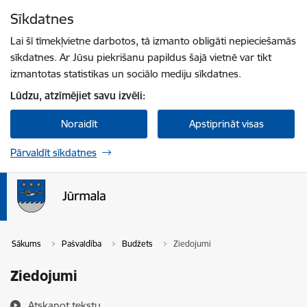
Pāriet uz lapas saturu
Sīkdatnes
Spied
lai meklētu
Enter
Lai šī tīmekļvietne darbotos, tā izmanto obligāti nepieciešamās
sīkdatnes. Ar Jūsu piekrišanu papildus šajā vietnē var tikt
izmantotas statistikas un sociālo mediju sīkdatnes.
Lūdzu, atzīmējiet savu izvēli:
Noraidīt
Apstiprināt visas
Pārvaldīt sīkdatnes
Sākums
Pašvaldība
Budžets
Ziedojumi
Ziedojumi
Atskaņot tekstu