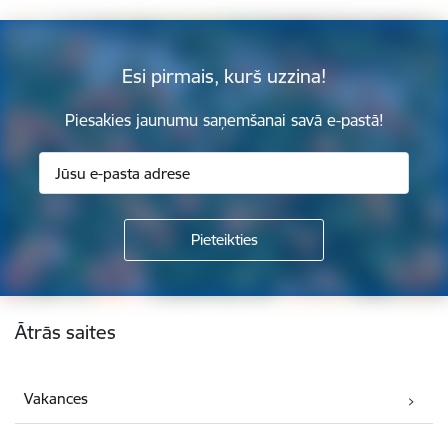
Esi pirmais, kurš uzzina!
Piesakies jaunumu saņemšanai savā e-pastā!
Kājene
Ātrās saites
Vakances