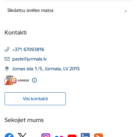
Sīkdatņu izvēles maiņa
Kontakti
+371 67093816
E-pasts:
pasts@jurmala.lv
Jomas iela 1/5, Jūrmala, LV 2015
Visi kontakti
Sekojiet mums