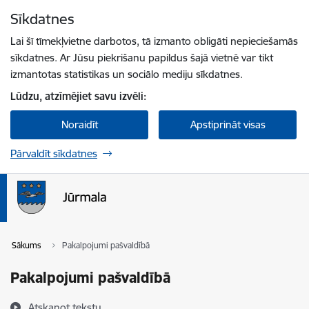
Pāriet uz lapas saturu
Sīkdatnes
Spied
lai meklētu
Enter
Lai šī tīmekļvietne darbotos, tā izmanto obligāti nepieciešamās
sīkdatnes. Ar Jūsu piekrišanu papildus šajā vietnē var tikt
izmantotas statistikas un sociālo mediju sīkdatnes.
Lūdzu, atzīmējiet savu izvēli:
Noraidīt
Apstiprināt visas
Pārvaldīt sīkdatnes
Sākums
Pakalpojumi pašvaldībā
Pakalpojumi pašvaldībā
Atskaņot tekstu