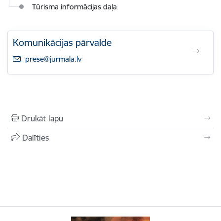
Tūrisma informācijas daļa
Komunikācijas pārvalde
E-pasts:
prese@jurmala.lv
Drukāt lapu
Dalīties