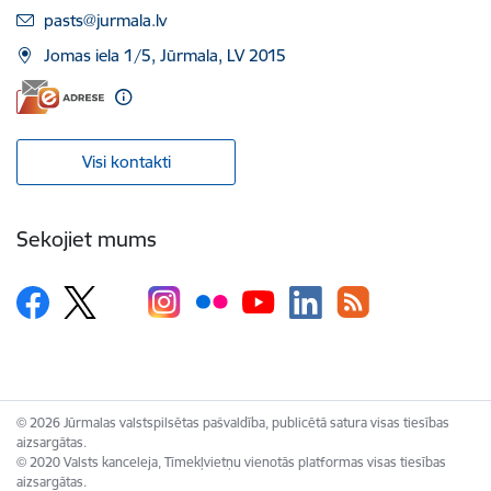
E-pasts:
pasts@jurmala.lv
Jomas iela 1/5, Jūrmala, LV 2015
Visi kontakti
Sekojiet mums
© 2026 Jūrmalas valstspilsētas pašvaldība, publicētā satura visas tiesības
aizsargātas.
© 2020 Valsts kanceleja, Tīmekļvietņu vienotās platformas visas tiesības
aizsargātas.