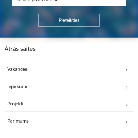
Kājene
Ātrās saites
Vakances
Iepirkumi
Projekti
Par mums