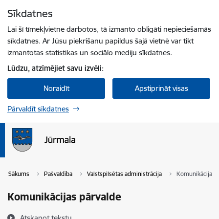
Pāriet uz lapas saturu
Sīkdatnes
Spied
lai meklētu
Enter
Lai šī tīmekļvietne darbotos, tā izmanto obligāti nepieciešamās
sīkdatnes. Ar Jūsu piekrišanu papildus šajā vietnē var tikt
izmantotas statistikas un sociālo mediju sīkdatnes.
Lūdzu, atzīmējiet savu izvēli:
Noraidīt
Apstiprināt visas
Pārvaldīt sīkdatnes
Sākums
Pašvaldība
Valstspilsētas administrācija
Komunikācijas 
Komunikācijas pārvalde
Atskaņot tekstu