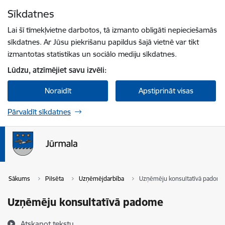
Pāriet uz lapas saturu
Sīkdatnes
Spied
lai meklētu
Enter
Lai šī tīmekļvietne darbotos, tā izmanto obligāti nepieciešamās
sīkdatnes. Ar Jūsu piekrišanu papildus šajā vietnē var tikt
izmantotas statistikas un sociālo mediju sīkdatnes.
Lūdzu, atzīmējiet savu izvēli:
Noraidīt
Apstiprināt visas
Pārvaldīt sīkdatnes
Sākums
Pilsēta
Uzņēmējdarbība
Uzņēmēju konsultatīvā padom
Uzņēmēju konsultatīvā padome
Atskaņot tekstu