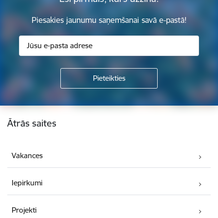
Piesakies jaunumu saņemšanai savā e-pastā!
Kājene
Ātrās saites
Vakances
Iepirkumi
Projekti