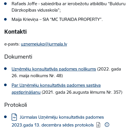
Rafaels Joffe - sabiedrība ar ierobežotu atbildību “Bulduru
Dārzkopības vidusskola”;
Maija Krieviņa – SIA “MC TURAIDA PROPERTY”.
Kontakti
e-pasts:
uznemejukp@jurmala.lv
Dokumenti
Uzņēmēju konsultatīvās padomes nolikums
(2022. gada
26. maija nolikums Nr. 48)
Par Uzņēmēju konsultatīvās padomes sastāva
apstiprināšanu
(2021. gada 26.augusta lēmums Nr. 357)
Protokoli
Lejupielādēt:
Jūrmalas Uzņēmēju konsultatīvās padomes
2023.gada 13. decembra sēdes protokols