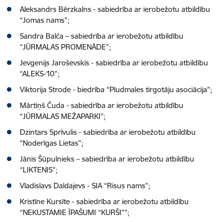
Aleksandrs Bērzkalns - sabiedrība ar ierobežotu atbildību
“Jomas nams”;
Sandra Balča – sabiedrība ar ierobežotu atbildību
“JŪRMALAS PROMENĀDE”;
Jevgenijs Jaroševskis - sabiedrība ar ierobežotu atbildību
“ALEKS-10”;
Viktorija Strode - biedrība “Pludmales tirgotāju asociācija”;
Mārtiņš Čuda - sabiedrība ar ierobežotu atbildību
“JŪRMALAS MEŽAPARKI”;
Dzintars Sprīvulis - sabiedrība ar ierobežotu atbildību
“Noderīgas Lietas”;
Jānis Šūpulnieks – sabiedrība ar ierobežotu atbildību
“LIKTENIS”;
Vladislavs Daldajevs - SIA “Risus nams”;
Kristīne Kursīte - sabiedrība ar ierobežotu atbildību
“NEKUSTAMIE ĪPAŠUMI “KURŠI””;