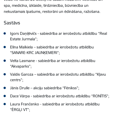
spa, medicīna, izklaide, tirdzniecība, būvniecība un
nekustamais īpašums, restorāni un ēdināšana, ražošana.
Sastāvs
Igors Daņiļēvičs - sabiedrība ar ierobežotu atbildību “Real
Estate Jurmala”;
Elīna Malkiela – sabiedrība ar ierobežotu atbildību
“SANARE-KRC JAUNĶEMERI”;
Velta Lasmane - sabiedrība ar ierobežotu atbildību
“Akvaparks”;
Valdis Garoza – sabiedrība ar ierobežotu atbildību “Kļavu
centrs”;
Jānis Drulle – akciju sabiedrība “Fēnikss”;
Dace Vārpa - sabiedrība ar ierobežotu atbildību “RONĪTIS”;
Laura Frančenko - sabiedrība ar ierobežotu atbildību
“ĒRGĻI VT”;