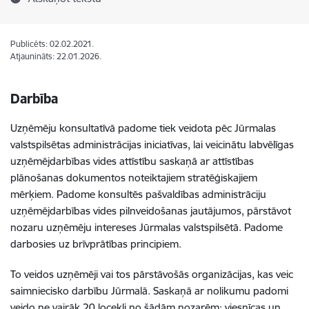
Publicēts: 02.02.2021.
Atjaunināts: 22.01.2026.
Darbība
Uzņēmēju konsultatīvā padome tiek veidota pēc Jūrmalas
valstspilsētas administrācijas iniciatīvas, lai veicinātu labvēlīgas
uzņēmējdarbības vides attīstību saskaņā ar attīstības
plānošanas dokumentos noteiktajiem stratēģiskajiem
mērķiem.
Padome konsultēs pašvaldības administrāciju
uzņēmējdarbības vides pilnveidošanas jautājumos, pārstāvot
nozaru uzņēmēju intereses Jūrmalas valstspilsētā. Padome
darbosies uz brīvprātības principiem.
To veidos uzņēmēji vai tos pārstāvošās organizācijas, kas veic
saimniecisko darbību Jūrmalā. Saskaņā ar nolikumu padomi
veido ne vairāk 20 locekļi no šādām nozarēm: viesnīcas un