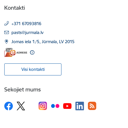
Kontakti
+371 67093816
E-pasts:
pasts@jurmala.lv
Jomas iela 1/5, Jūrmala, LV 2015
Visi kontakti
Sekojiet mums