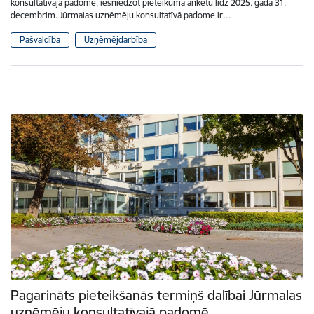
konsultatīvajā padomē, iesniedzot pieteikuma anketu līdz 2025. gada 31.
decembrim. Jūrmalas uzņēmēju konsultatīvā padome ir…
Pašvaldība
Uzņēmējdarbība
Pagarināts pieteikšanās termiņš dalībai Jūrmalas
uzņēmēju konsultatīvajā padomē