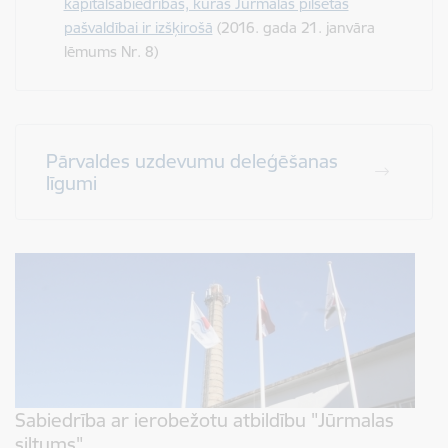
kapitālsabiedrībās, kurās Jūrmalas pilsētas
pašvaldībai ir izšķirošā
(2016. gada 21. janvāra
lēmums Nr. 8)
Pārvaldes uzdevumu deleģēšanas
līgumi
Sabiedrība ar ierobežotu atbildību "Jūrmalas
siltums"