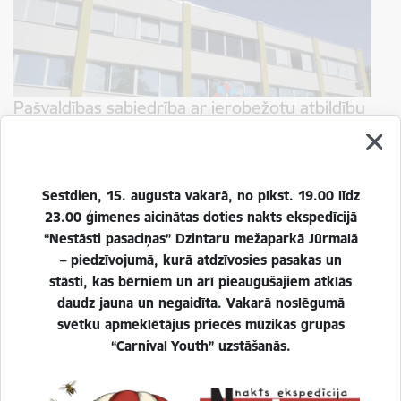
Pašvaldības sabiedrība ar ierobežotu atbildību
"Kauguru veselības centrs"
Skatīt vairāk
Sestdien, 15. augusta vakarā, no plkst. 19.00 līdz
23.00 ģimenes aicinātas doties nakts ekspedīcijā
“Nestāsti pasaciņas” Dzintaru mežaparkā Jūrmalā
– piedzīvojumā, kurā atdzīvosies pasakas un
stāsti, kas bērniem un arī pieaugušajiem atklās
daudz jauna un negaidīta. Vakarā noslēgumā
svētku apmeklētājus priecēs mūzikas grupas
Pašvaldības sabiedrība ar ierobežotu atbildību
“Carnival Youth” uzstāšanās.
"Veselības un sociālās aprūpes centrs – Sloka"
Skatīt vairāk