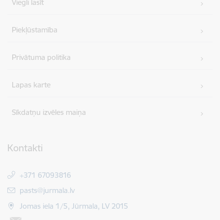
Viegli lasīt
Piekļūstamība
Privātuma politika
Lapas karte
Sīkdatņu izvēles maiņa
Kontakti
+371 67093816
E-pasts:
pasts@jurmala.lv
Jomas iela 1/5, Jūrmala, LV 2015