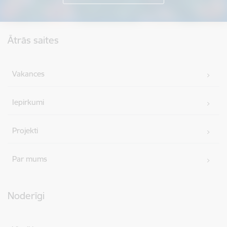
Kājene
Ātrās saites
Vakances
Iepirkumi
Projekti
Par mums
Noderīgi