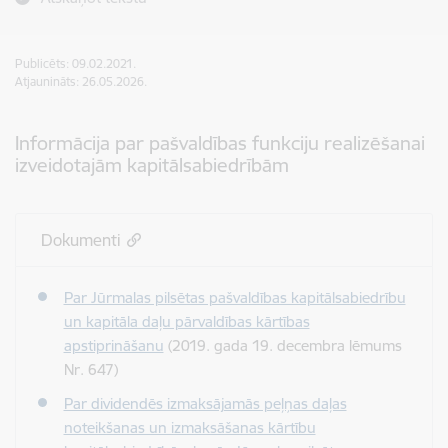
Publicēts: 09.02.2021.
Atjaunināts: 26.05.2026.
Informācija par pašvaldības funkciju realizēšanai
izveidotajām kapitālsabiedrībām
Dokumenti
Par Jūrmalas pilsētas pašvaldības kapitālsabiedrību
un kapitāla daļu pārvaldības kārtības
apstiprināšanu
(2019. gada 19. decembra lēmums
Nr. 647)
Par dividendēs izmaksājamās peļņas daļas
noteikšanas un izmaksāšanas kārtību