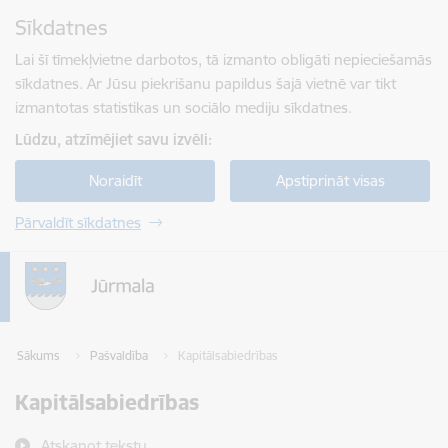
Pāriet uz lapas saturu
Sīkdatnes
Spied
lai meklētu
Enter
Lai šī tīmekļvietne darbotos, tā izmanto obligāti nepieciešamās
sīkdatnes. Ar Jūsu piekrišanu papildus šajā vietnē var tikt
izmantotas statistikas un sociālo mediju sīkdatnes.
Lūdzu, atzīmējiet savu izvēli:
Noraidīt
Apstiprināt visas
Pārvaldīt sīkdatnes
Sākums
Pašvaldība
Kapitālsabiedrības
Kapitālsabiedrības
Atskaņot tekstu