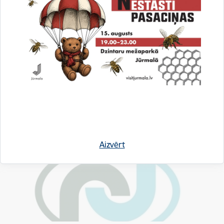
Sabiedrība ar ierobežotu atbildību "Dzintaru
koncertzāle"
Skatīt vairāk
Aizvērt