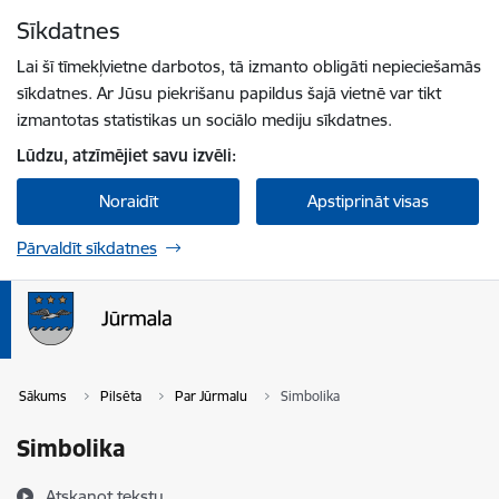
Pāriet uz lapas saturu
Sīkdatnes
Spied
lai meklētu
Enter
Lai šī tīmekļvietne darbotos, tā izmanto obligāti nepieciešamās
sīkdatnes. Ar Jūsu piekrišanu papildus šajā vietnē var tikt
izmantotas statistikas un sociālo mediju sīkdatnes.
Lūdzu, atzīmējiet savu izvēli:
Noraidīt
Apstiprināt visas
Pārvaldīt sīkdatnes
Sākums
Pilsēta
Par Jūrmalu
Simbolika
Simbolika
Atskaņot tekstu