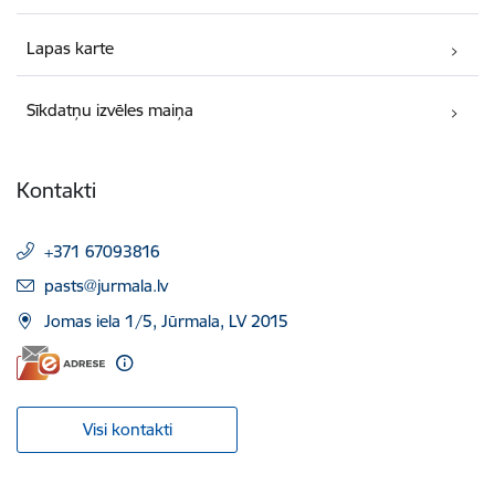
Lapas karte
Sīkdatņu izvēles maiņa
Kontakti
+371 67093816
E-pasts:
pasts@jurmala.lv
Jomas iela 1/5, Jūrmala, LV 2015
Visi kontakti