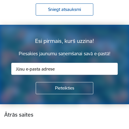
Sniegt atsauksmi
Esi pirmais, kurš uzzina!
Piesakies jaunumu saņemšanai savā e-pastā!
Kājene
Ātrās saites