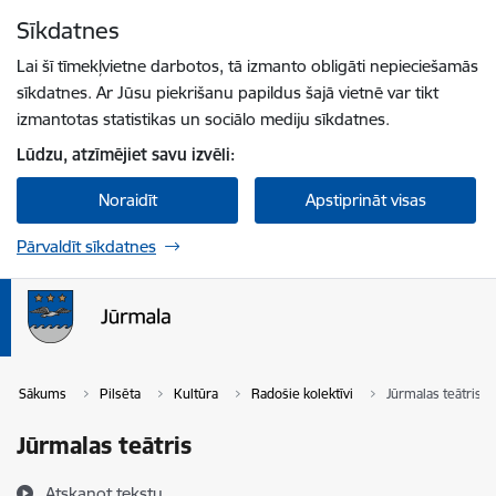
Pāriet uz lapas saturu
Sīkdatnes
Spied
lai meklētu
Enter
Lai šī tīmekļvietne darbotos, tā izmanto obligāti nepieciešamās
sīkdatnes. Ar Jūsu piekrišanu papildus šajā vietnē var tikt
izmantotas statistikas un sociālo mediju sīkdatnes.
Lūdzu, atzīmējiet savu izvēli:
Noraidīt
Apstiprināt visas
Pārvaldīt sīkdatnes
Sākums
Pilsēta
Kultūra
Radošie kolektīvi
Jūrmalas teātris
Jūrmalas teātris
Atskaņot tekstu