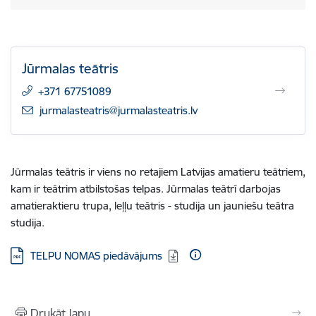
Jūrmalas teātris
+371 67751089
E-pasts:
jurmalasteatris@jurmalasteatris.lv
Jūrmalas teātris ir viens no retajiem Latvijas amatieru teātriem,
kam ir teātrim atbilstošas telpas. Jūrmalas teātrī darbojas
amatieraktieru trupa, leļļu teātris - studija un jauniešu teātra
studija.
Lejupielādēt:
TELPU NOMAS piedāvājums
Drukāt lapu