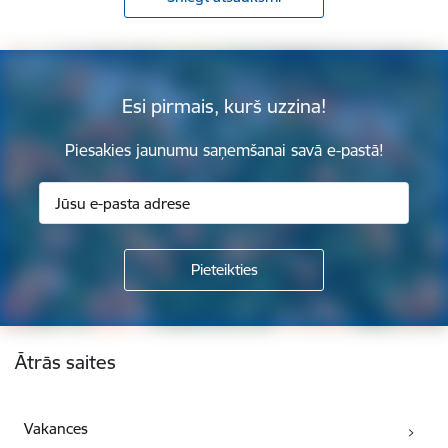
Esi pirmais, kurš uzzina!
Piesakies jaunumu saņemšanai savā e-pastā!
Kājene
Ātrās saites
Vakances