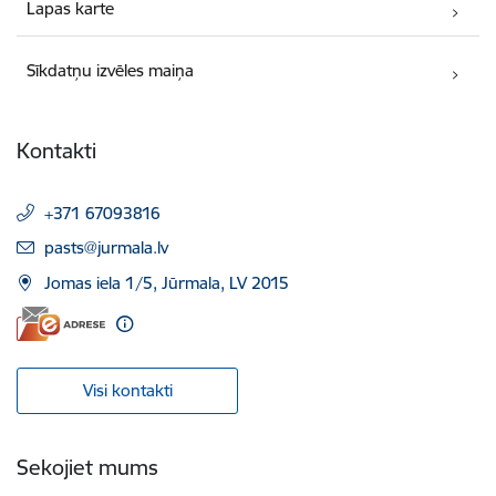
Lapas karte
Sīkdatņu izvēles maiņa
Kontakti
+371 67093816
E-pasts:
pasts@jurmala.lv
Jomas iela 1/5, Jūrmala, LV 2015
Visi kontakti
Sekojiet mums