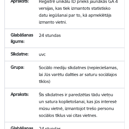
Reģistrē unikālu ID priekš jaunākās GA 4
versijas, kas tiek izmantots statistisko
datu iegūšanai par to, kā apmeklētājs
izmanto vietni.
24 stundas
uvc
Sociālo mediju sīkdatnes (nepieciešamas,
lai Jūs varētu dalīties ar saturu sociālajos
tīklos)
Šīs sīkdatnes ir paredzētas tādu vietņu
un satura koplietošanai, kas jūs interesē
mūsu vietnē, izmantojot trešo personu
sociālos tīklus vai citas vietnes.
24 stundas