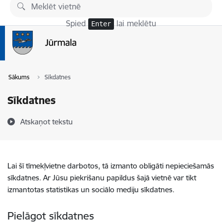
Pāriet uz lapas saturu
Spied
lai meklētu
Enter
Sākums
Sīkdatnes
Sīkdatnes
Atskaņot tekstu
Lai šī tīmekļvietne darbotos, tā izmanto obligāti nepieciešamās
sīkdatnes. Ar Jūsu piekrišanu papildus šajā vietnē var tikt
izmantotas statistikas un sociālo mediju sīkdatnes.
Pielāgot sīkdatnes