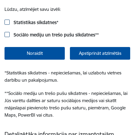
Lūdzu, atzīmējiet savu izvēli:
Statistikas sīkdatnes
*
Sociālo mediju un trešo pušu sīkdatnes
**
Noraidīt
Apstiprināt atzīmētās
*
Statistikas sīkdatnes - nepieciešamas, lai uzlabotu vietnes
darbību un pakalpojumus.
**
Sociālo mediju un trešo pušu sīkdatnes - nepieciešamas, lai
Jūs varētu dalīties ar saturu sociālajos medijos vai skatīt
mājaslapai pievienoto trešo pušu saturu, piemēram, Google
Maps, PowerBI vai citus.
Detalizētāka informācija par izmantotajām