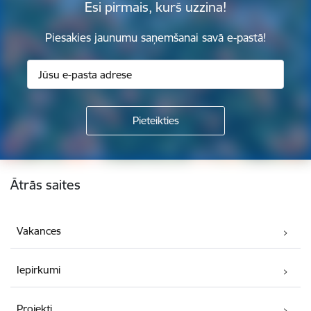
Esi pirmais, kurš uzzina!
Piesakies jaunumu saņemšanai savā e-pastā!
Kājene
Ātrās saites
Vakances
Iepirkumi
Projekti