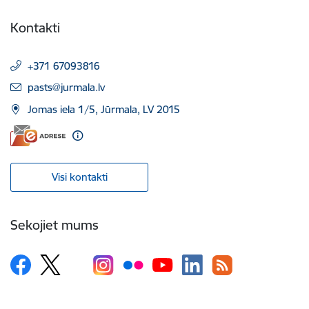
Kontakti
+371 67093816
E-pasts:
pasts@jurmala.lv
Jomas iela 1/5, Jūrmala, LV 2015
Visi kontakti
Sekojiet mums