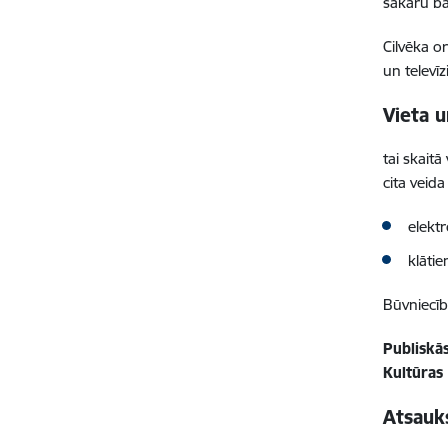
sakaru bā
Cilvēka o
un televīz
Vieta u
tai skait
cita veida
elektr
klāti
Būvniecīb
Publiskā
Kultūras
Atsauks