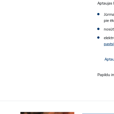
Aptaujas 
Jūrma
pie ēk
nosūt
elektr
pasts
Lejupielā
Aptau
Papildu i