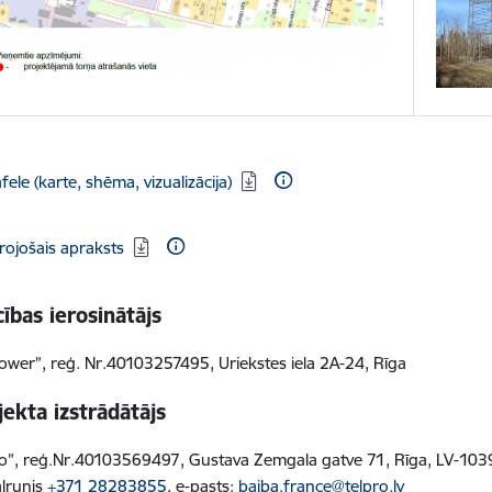
dēt:
fele (karte, shēma, vizualizācija)
dēt:
rojošais apraksts
ības ierosinātājs
Tower”, reģ. Nr.40103257495, Uriekstes iela 2A-24, Rīga
ekta izstrādātājs
ro”, reģ.Nr.40103569497, Gustava Zemgala gatve 71, Rīga, LV-103
ālrunis
+371 28283855
, e-pasts:
baiba.france@telpro.lv