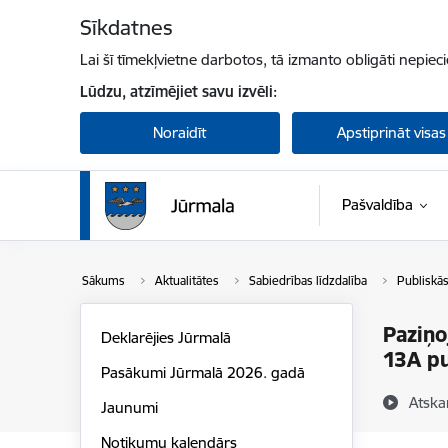
Pāriet uz lapas saturu
Sīkdatnes
Lai šī tīmekļvietne darbotos, tā izmanto obligāti nepiec
Lūdzu, atzīmējiet savu izvēli:
Noraidīt
Apstiprināt visas
Pašvaldība
Sākums
Aktualitātes
Sabiedrības līdzdalība
Publiskā
Paziņo
Deklarējies Jūrmalā
13A pu
Pasākumi Jūrmalā 2026. gadā
Atska
Jaunumi
Notikumu kalendārs