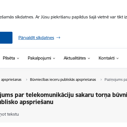
iešamās sīkdatnes. Ar Jūsu piekrišanu papildus šajā vietnē var tikt i
Pārvaldīt sīkdatnes
Pilsēta
Pakalpojumi
Aktualitātes
Kontakti
s apspriešanas
Būvniecības ieceru publiskās apspriešanas
Paziņojums par
jums par telekomunikāciju sakaru torņa būvnie
blisko apspriešanu
ņot tekstu