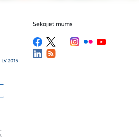
Sekojiet mums
, LV 2015
s.
s.