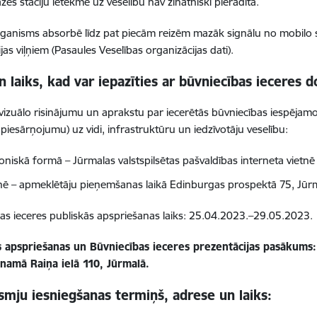
zes staciju ietekme uz veselību nav zinātniski pierādīta.
rganisms absorbē līdz pat piecām reizēm mazāk signālu no mobilo
ijas viļņiem (Pasaules Veselības organizācijas dati).
n laiks, kad var iepazīties ar būvniecības ieceres
ā vizuālo risinājumu un aprakstu par iecerētās būvniecības iespējamo 
 piesārņojumu) uz vidi, infrastruktūru un iedzīvotāju veselību:
oniskā formā – Jūrmalas valstspilsētas pašvaldības interneta vietnē 
enē – apmeklētāju pieņemšanas laikā Edinburgas prospektā 75, Jūrmal
as ieceres publiskās apspriešanas laiks: 25.04.2023.–29.05.2023.
s apspriešanas un Būvniecības ieceres prezentācijas pasākums:
 namā Raiņa ielā 110, Jūrmalā.
mju iesniegšanas termiņš, adrese un laiks: