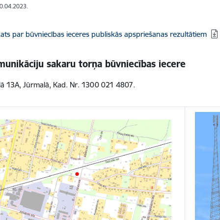
20.04.2023.
dēt:
ats par būvniecības ieceres publiskās apspriešanas rezultātiem
unikāciju sakaru torņa būvniecības iecere
elā 13A, Jūrmalā, Kad. Nr. 1300 021 4807.