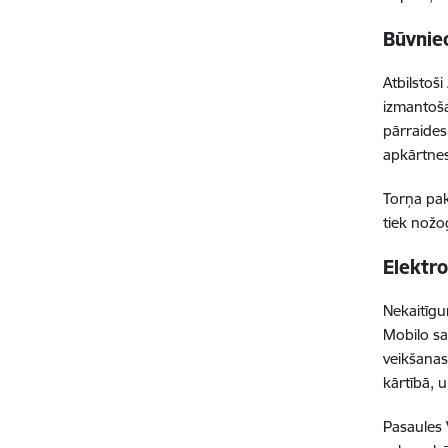
Būvniec
Atbilstoš
izmantoša
pārraides
apkārtnes
Torņa pak
tiek nožo
Elektro
Nekaitīgu
Mobilo sa
veikšanas
kārtībā, 
Pasaules 