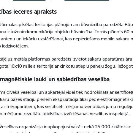
ības ieceres apraksts
i Jūrmalas pilsētas teritorijas plānojumam būvniecība paredzēta Rūpn
na ir inženierkomunikāciju objektu būvniecība. Tornis plānots 60 
 antenu un iekārtu uzstādīšanai, kas nepieciešams mobilo sakaru 
 iedzīvotājiem.
ājē uz metāla platformas paredzēts izvietot sakaru aparatūras āra s
gota 10x10 m liela teritorija ar cinkotu stiepļu paneļu žogu. Iežo
magnētiskie lauki un sabiedrības veselība
ms cilvēka veselībai un apkārtējai videi tiek nodrošināts ar sertific
karu bāzes staciju pieņem ekspluatācijā tikai pēc elektromagnētis
 ar mēraparātiem, kas sertificēti mērījumu vienotības jomu regulēj
un mērījumu rezultātu atbilstības izvērtēšanas Veselības inspekcijā.
Veselības organizācija ir apkopojusi vairāk nekā 25 000 zinātnisko 