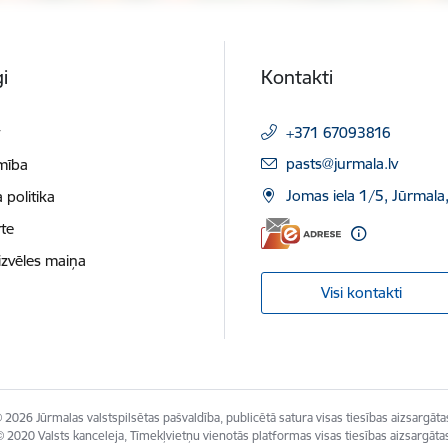
i
Kontakti
t
+371 67093816
E-pasts:
pasts@jurmala.lv
mība
Jomas iela 1/5, Jūrmala
 politika
te
izvēles maiņa
Visi kontakti
 2026 Jūrmalas valstspilsētas pašvaldība, publicētā satura visas tiesības aizsargāta
 2020 Valsts kanceleja, Tīmekļvietņu vienotās platformas visas tiesības aizsargāta