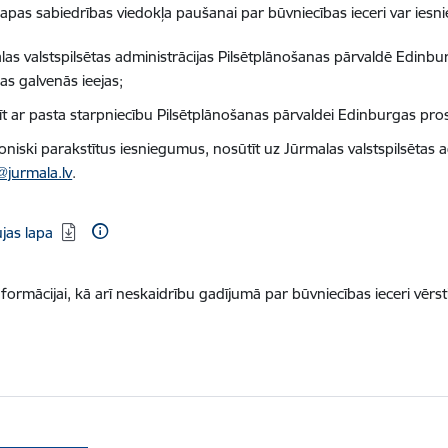
lapas sabiedrības viedokļa paušanai par būvniecības ieceri var iesnie
las valstspilsētas administrācijas Pilsētplānošanas pārvaldē Edinbur
as galvenās ieejas;
īt ar pasta starpniecību Pilsētplānošanas pārvaldei Edinburgas pro
oniski parakstītus iesniegumus, nosūtīt uz Jūrmalas valstspilsētas a
@jurmala.lv
.
dēt:
jas lapa
nformācijai, kā arī neskaidrību gadījumā par būvniecības ieceri vērst