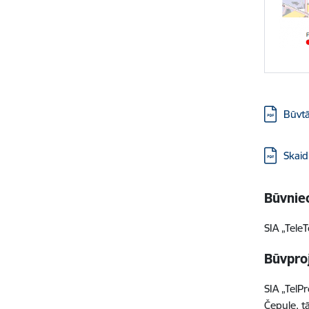
Lejupielā
Būvtā
Lejupielā
Skaid
Būvniec
SIA „Tele
Būvproj
SIA „TelP
Čepule, t