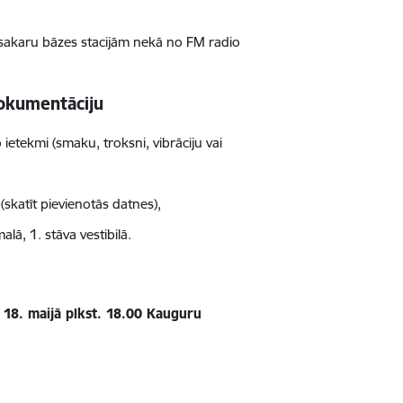
 sakaru bāzes stacijām nekā no FM radio
 dokumentāciju
ietekmi (smaku, troksni, vibrāciju vai
(skatīt pievienotās datnes),
ā, 1. stāva vestibilā.
 18. maijā plkst. 18.00 Kauguru