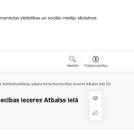
zmantotas statistikas un sociālo mediju sīkdatnes.
Meklēt
Piekļūstamība
 telekomunikāciju sakaru torņa būvniecības ieceres Atbalss ielā 13A publisko aps
cības ieceres Atbalss ielā