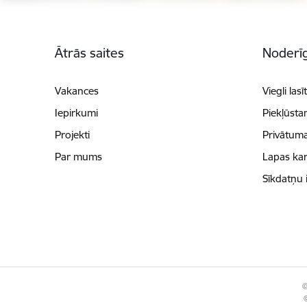
Kājene
Ātrās saites
Noderīg
Vakances
Viegli lasī
Iepirkumi
Piekļūsta
Projekti
Privātuma
Par mums
Lapas kar
Sīkdatņu 
©
©