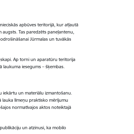
ieciskās apbūves teritorijā, kur atļautā
m augsts. Tas paredzēts paneļantenu,
nodrošināšanai Jūrmalas un tuvākās
kapi. Ap torni un aparatūru teritorija
gotā laukuma iesegums – šķembas.
ētu iekārtu un materiālu izmantošanu.
kā lauka līmeņu praktisko mērījumu
ošajos normatīvajos aktos noteiktajā
publikāciju un atzinusi, ka mobilo