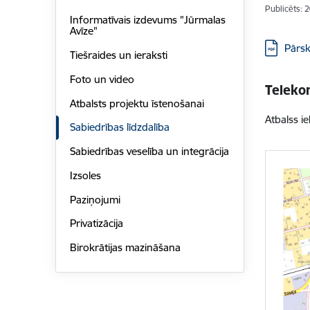
Publicēts: 
Informatīvais izdevums "Jūrmalas
Avīze"
Lejupielā
Pārsk
Tiešraides un ieraksti
Foto un video
Telekom
Atbalsts projektu īstenošanai
Atbalss i
Sabiedrības līdzdalība
Sabiedrības veselība un integrācija
Izsoles
Paziņojumi
Privatizācija
Birokrātijas mazināšana