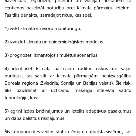
Savienības reģioniem, pilsētām un vietējām iestādēm to
centienos palielināt noturību pret klimata pārmaiņu ietekmi.
Tas tiks panākts, izstrādājot rīkus, kas spēj:
1) veikt klimata stresoru monitoringu,
2) izveidot klimata un epidemioloģiskos modeļus,
3) prognozēt, izmantojot simulētus scenārijus,
4) identificēt klimata pārmaiņu radītos riskus un vājos
punktus, kas saistīti ar klimata pārmaiņām, neaizsargātību
Boreālā reģionā (Zviedrija, Somija un Baltijas valstis). Šie riski
tiks papildināti ar uzticamu mākslīgā intelekta vadītu
tehnoloģiju, kas:
5) agrīni izdos brīdinājumus un ieteiks adaptīvus pasākumus
un dabā balstītus risinājumus.
Šīs komponentes veidos stabilu lēmumu atbalsta sistēmu, kas