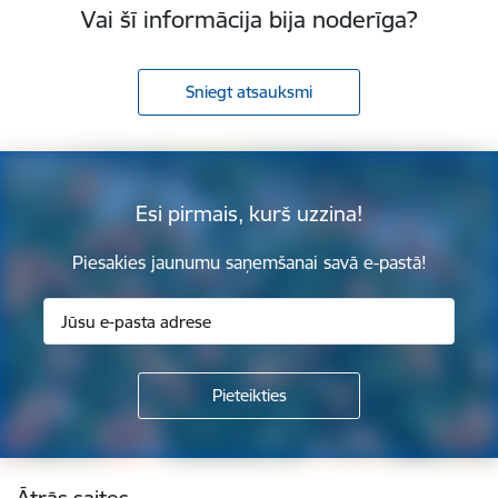
Vai šī informācija bija noderīga?
Sniegt atsauksmi
Esi pirmais, kurš uzzina!
Piesakies jaunumu saņemšanai savā e-pastā!
Kājene