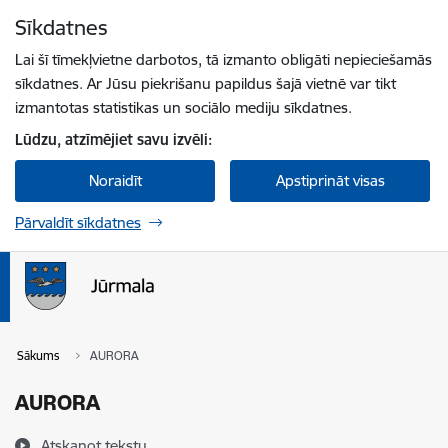
Pāriet uz lapas saturu
Sīkdatnes
Spied
lai meklētu
Enter
Lai šī tīmekļvietne darbotos, tā izmanto obligāti nepieciešamās
sīkdatnes. Ar Jūsu piekrišanu papildus šajā vietnē var tikt
izmantotas statistikas un sociālo mediju sīkdatnes.
Lūdzu, atzīmējiet savu izvēli:
Noraidīt
Apstiprināt visas
Pārvaldīt sīkdatnes
Sākums
AURORA
AURORA
Atskaņot tekstu