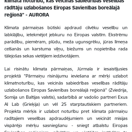
klimata noturību, kas veicinās sabiedrības veselības
rādītāju uzlabošanos Eiropas Savienības boreālajā
reģionā” - AURORA
Klimata pārmaiņas būtiski apdraud cilvēku veselību un
labklājību, ietekmējot jebkuru no Eiropas valstīm. Ekstrēmu
parādību, piemēram, plūdu, meža ugunsgrēku, jūras līmeņa
celšanās un karstuma viļņu, biežums un nopietnība rada
tālejošas sekas vietējiem iedzīvotājiem.
Lai risinātu klimata pārmaiņas, Jūrmala ir iesaistījusies
projektā "Pārmaiņu risinājumu ieviešana ar mērķi uzlabot
klimatnoturību, kas veicinās sabiedrības veselības rādītāju
uzlabošanos Eiropas Savienības boreālajā reģionā" (Zviedrija,
Somija un Baltijas valstis), sadarbībā ar vadošo partneri Exus
AI Lab (Grieķija) un vēl 25 starptautiskiem partneriem.
Projekta mērķis ir uzlabot noturību pret klimata pārmaiņu
radītajiem veselības apdraudējumiem un veicināt misijas
vispārējo mērķu sasniegšanu - sniegt atbalstu Eiropas