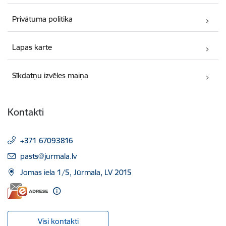
Privātuma politika
Lapas karte
Sīkdatņu izvēles maiņa
Kontakti
+371 67093816
E-pasts:
pasts@jurmala.lv
Jomas iela 1/5, Jūrmala, LV 2015
Visi kontakti