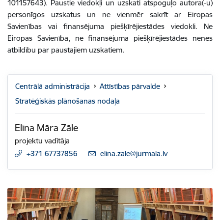
101157643). Paustie viedokļi un uzskati atspoguļo autora(-u)
personīgos uzskatus un ne vienmēr sakrīt ar Eiropas
Savienības vai finansējuma piešķīrējiestādes viedokli. Ne
Eiropas Savienība, ne finansējuma piešķīrējiestādes nenes
atbildību par paustajiem uzskatiem.
Centrālā administrācija
Attīstības pārvalde
Stratēģiskās plānošanas nodaļa
Elīna Māra Zāle
projektu vadītāja
+371 67737856
E-pasts:
elina.zale@jurmala.lv