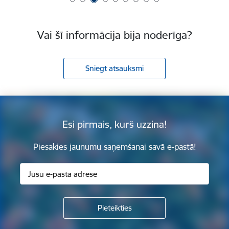
Vai šī informācija bija noderīga?
Sniegt atsauksmi
Esi pirmais, kurš uzzina!
Piesakies jaunumu saņemšanai savā e-pastā!