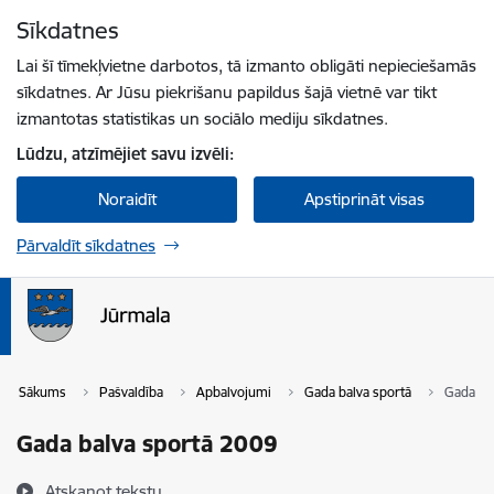
Pāriet uz lapas saturu
Sīkdatnes
Spied
lai meklētu
Enter
Lai šī tīmekļvietne darbotos, tā izmanto obligāti nepieciešamās
sīkdatnes. Ar Jūsu piekrišanu papildus šajā vietnē var tikt
izmantotas statistikas un sociālo mediju sīkdatnes.
Lūdzu, atzīmējiet savu izvēli:
Noraidīt
Apstiprināt visas
Pārvaldīt sīkdatnes
Sākums
Pašvaldība
Apbalvojumi
Gada balva sportā
Gada ba
Gada balva sportā 2009
Atskaņot tekstu