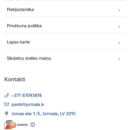
Piekļūstamība
Privātuma politika
Lapas karte
Sīkdatņu izvēles maiņa
Kontakti
+371 67093816
E-pasts:
pasts@jurmala.lv
Jomas iela 1/5, Jūrmala, LV 2015