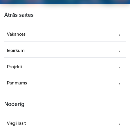
Kājene
Ātrās saites
Vakances
Iepirkumi
Projekti
Par mums
Noderīgi
Viegli lasīt