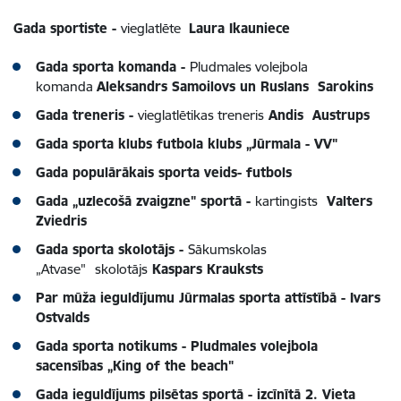
Gada sportiste -
vieglatlēte
Laura Ikauniece
Gada sporta komanda -
Pludmales volejbola
komanda
Aleksandrs Samoilovs un Ruslans Sarokins
Gada treneris -
vieglatlētikas treneris
Andis Austrups
Gada sporta klubs futbola klubs „Jūrmala - VV"
Gada populārākais sporta veids- futbols
Gada „uzlecošā zvaigzne" sportā -
kartingists
Valters
Zviedris
Gada sporta skolotājs -
Sākumskolas
„Atvase"
skolotājs
Kaspars Krauksts
Par mūža ieguldījumu Jūrmalas sporta attīstībā - Ivars
Ostvalds
Gada sporta notikums - Pludmales volejbola
sacensības „King of the beach"
Gada ieguldījums pilsētas sportā - izcīnītā 2. Vieta