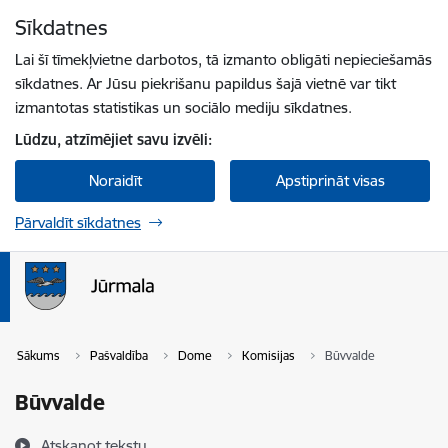
Pāriet uz lapas saturu
Sīkdatnes
Spied
lai meklētu
Enter
Lai šī tīmekļvietne darbotos, tā izmanto obligāti nepieciešamās
sīkdatnes. Ar Jūsu piekrišanu papildus šajā vietnē var tikt
izmantotas statistikas un sociālo mediju sīkdatnes.
Lūdzu, atzīmējiet savu izvēli:
Noraidīt
Apstiprināt visas
Pārvaldīt sīkdatnes
Sākums
Pašvaldība
Dome
Komisijas
Būvvalde
Būvvalde
Atskaņot tekstu