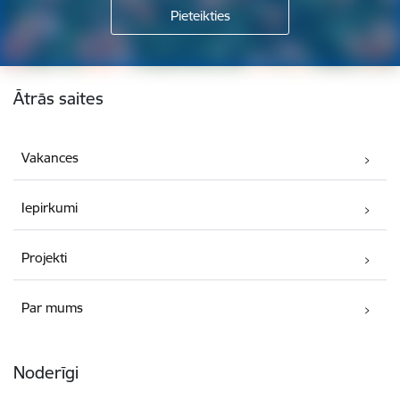
Kājene
Ātrās saites
Vakances
Iepirkumi
Projekti
Par mums
Noderīgi