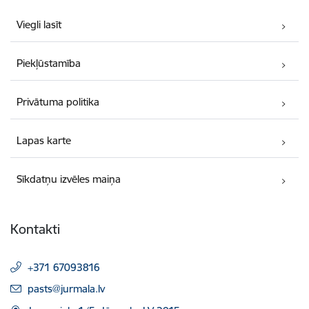
Viegli lasīt
Piekļūstamība
Privātuma politika
Lapas karte
Sīkdatņu izvēles maiņa
Kontakti
+371 67093816
E-pasts:
pasts@jurmala.lv