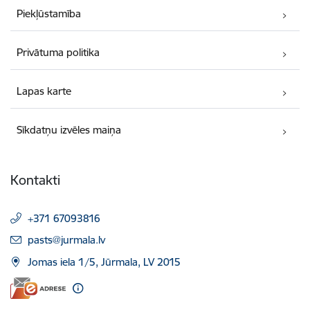
Piekļūstamība
Privātuma politika
Lapas karte
Sīkdatņu izvēles maiņa
Kontakti
+371 67093816
E-pasts:
pasts@jurmala.lv
Jomas iela 1/5, Jūrmala, LV 2015