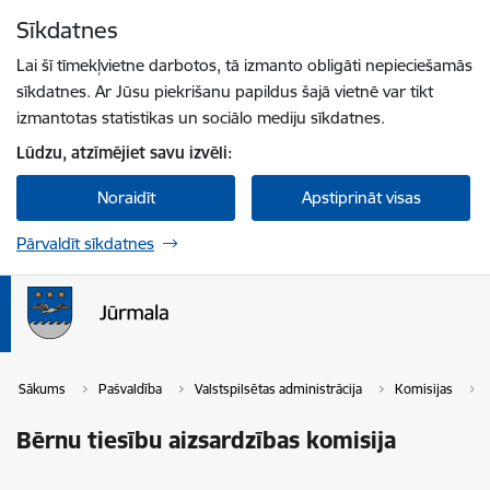
Pāriet uz lapas saturu
Sīkdatnes
Spied
lai meklētu
Enter
Lai šī tīmekļvietne darbotos, tā izmanto obligāti nepieciešamās
sīkdatnes. Ar Jūsu piekrišanu papildus šajā vietnē var tikt
izmantotas statistikas un sociālo mediju sīkdatnes.
Lūdzu, atzīmējiet savu izvēli:
Noraidīt
Apstiprināt visas
Pārvaldīt sīkdatnes
Sākums
Pašvaldība
Valstspilsētas administrācija
Komisijas
Bērnu tiesību aizsardzības komisija