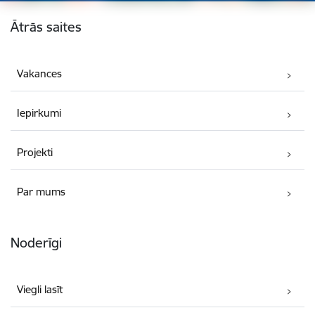
Kājene
Ātrās saites
Vakances
Iepirkumi
Projekti
Par mums
Noderīgi
Viegli lasīt