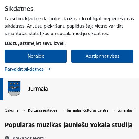
Pāriet uz lapas saturu
Sīkdatnes
Spied
lai meklētu
Enter
Lai šī tīmekļvietne darbotos, tā izmanto obligāti nepieciešamās
sīkdatnes. Ar Jūsu piekrišanu papildus šajā vietnē var tikt
izmantotas statistikas un sociālo mediju sīkdatnes.
Lūdzu, atzīmējiet savu izvēli:
Noraidīt
Apstiprināt visas
Pārvaldīt sīkdatnes
Sākums
Kultūras iestādes
Jūrmalas Kultūras centrs
Jūrmalas Kul
Populārās mūzikas jauniešu vokālā studija
Atskaņot tekstu