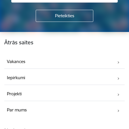
Kājene
Ātrās saites
Vakances
Iepirkumi
Projekti
Par mums