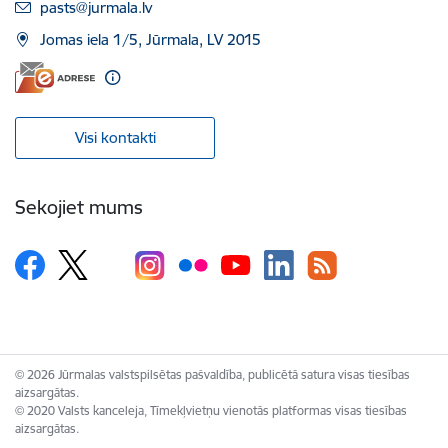
E-pasts:
pasts@jurmala.lv
Jomas iela 1/5, Jūrmala, LV 2015
Visi kontakti
Sekojiet mums
© 2026 Jūrmalas valstspilsētas pašvaldība, publicētā satura visas tiesības
aizsargātas.
© 2020 Valsts kanceleja, Tīmekļvietņu vienotās platformas visas tiesības
aizsargātas.