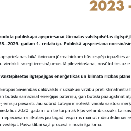
nodota publiskajai apspriešanai Jūrmalas valstspilsētas ilgtspēj
3.–2029. gadam 1. redakcija. Publiskā apspriešana norisināsies
 apspriešanas laikā ikvienam jūrmalniekam būs iespēja iepazīties ar
avu viedokli, sniegt ierosinājumus tā pilnveidošanai, nosūtot tos uz 
valstspilsētas ilgtspējīgas enerģētikas un klimata rīcības plā
 Eiropas Savienības dalībvalsts ir uzsākusi virzību pretī klimatneitr
n būtiski samazināt enerģijas patēriņu, gan būtiski paaugstināt 
O
emisiju piesaisti. Jau šobrīd Latvijai ir noteikti vairāki saistoši m
2
niedz līdz 2030. gadam, un tie turpmāk kļūs vēl ambiciozāki. Lai sasn
r nepieciešams rīkoties jau tagad, vispirms mainot mūsu ikdienas 
investējot. Pašvaldībai šajā procesā ir nozīmīga loma.