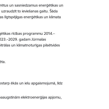
konkrētus un sasniedzamus enerģētikas un
uzraudzīt to ieviešanas gaitu. Šāda
bas Ilgtspējīgas enerģētikas un klimata
rģētikas rīcības programmu 2014.–
 2023.–2029. gadam Jūrmalas
eitrālas un klimatnoturīgas pilsētvides
ēta.
ostarp ēkās un ielu apgaismojumā, līdz
 paaugstinām elektroenerģijas apjomu,