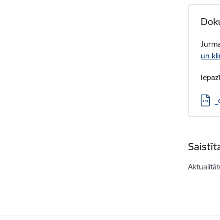
Dok
Jūrma
un kl
Iepaz
Lejup
_
Saistī
Aktualitāt