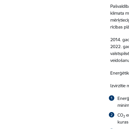
Pašvaldīb
klimata m
mērķtiecī
rīcības pl
2014. gad
2022. gad
valstspils
veidošan
Enerģētika
Izvirzīti
Enerģ
minim
CO
em
2
kuras