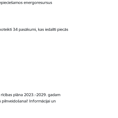
 nepieciešamos energoresursus
oteikti 34 pasākumi, kas iedalīti piecās
ata rīcības plāna 2023.–2029. gadam
ā pilnveidošanai!
Informācijai un