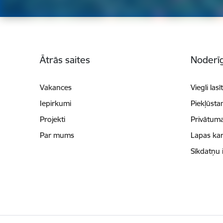
Kājene
Ātrās saites
Noderīg
Vakances
Viegli lasī
Iepirkumi
Piekļūsta
Projekti
Privātuma
Par mums
Lapas kar
Sīkdatņu 