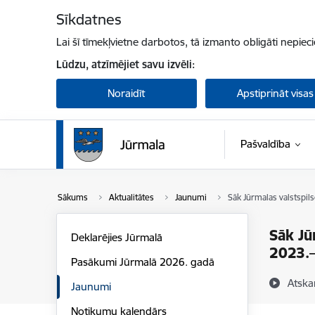
Pāriet uz lapas saturu
Sīkdatnes
Lai šī tīmekļvietne darbotos, tā izmanto obligāti nepiec
Lūdzu, atzīmējiet savu izvēli:
Noraidīt
Apstiprināt visas
Pašvaldība
Sākums
Aktualitātes
Jaunumi
Sāk Jūrmalas valstspil
Sāk Jū
Deklarējies Jūrmalā
2023.
Pasākumi Jūrmalā 2026. gadā
Atska
Jaunumi
Notikumu kalendārs