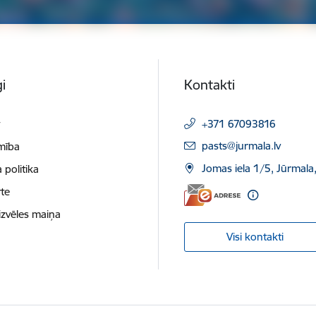
i
Kontakti
t
+371 67093816
E-pasts:
pasts@jurmala.lv
mība
Jomas iela 1/5, Jūrmala
 politika
te
izvēles maiņa
Visi kontakti