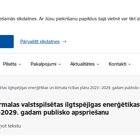
iešamās sīkdatnes. Ar Jūsu piekrišanu papildus šajā vietnē var tikt i
Pārvaldīt sīkdatnes
Pilsēta
Pakalpojumi
Aktualitātes
Kontakti
sētas ilgtspējīgas enerģētikas un klimata rīcības plāna 2023.–2029. gadam publisk
rmalas valstspilsētas ilgtspējīgas enerģētikas
–2029. gadam publisko apspriešanu
ņot tekstu