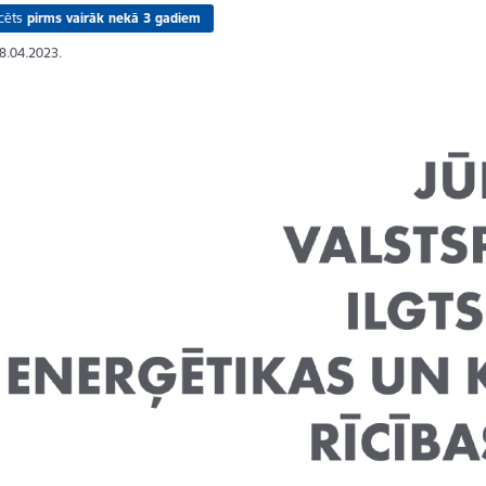
cēts
pirms vairāk nekā 3 gadiem
28.04.2023.