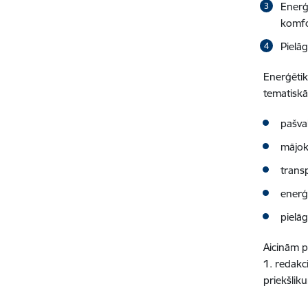
Enerģ
komfor
Pielā
Enerģētik
tematiskā
pašva
mājokļ
trans
enerģ
pielā
Aicinām p
1. redakc
priekšlik