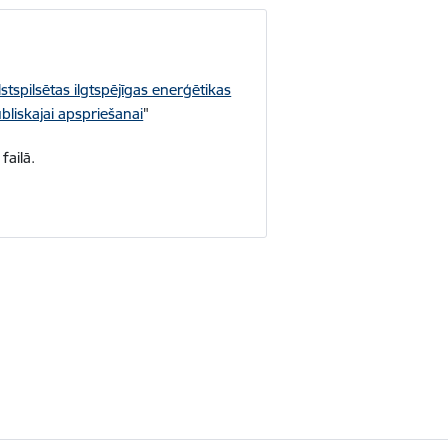
stspilsētas ilgtspējīgas enerģētikas
liskajai apspriešanai
"
failā.