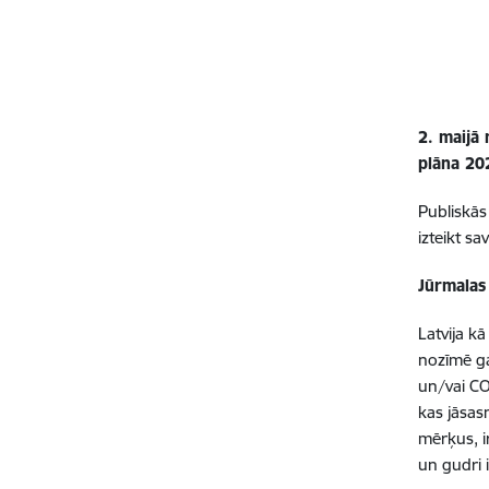
2. maijā 
plāna 202
Publiskās
izteikt s
Jūrmalas 
Latvija kā
nozīmē ga
un/vai
C
kas jāsas
mērķus, i
un gudri 