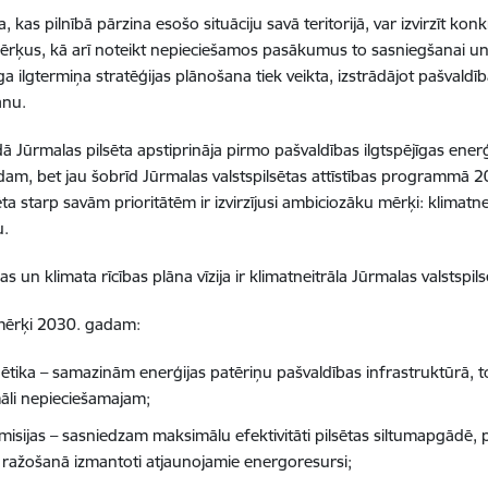
a, kas pilnībā pārzina esošo situāciju savā teritorijā, var izvirzīt 
ērķus, kā arī noteikt nepieciešamos pasākumus to sasniegšanai un 
ga ilgtermiņa stratēģijas plānošana tiek veikta, izstrādājot pašvaldī
ānu.
ā Jūrmalas pilsēta apstiprināja pirmo pašvaldības ilgtspējīgas ene
am, bet jau šobrīd Jūrmalas valstspilsētas attīstības programmā
ēta starp savām prioritātēm ir izvirzījusi ambiciozāku mērķi: klimatn
u.
s un klimata rīcības plāna vīzija ir klimatneitrāla Jūrmalas valstspils
e mērķi 2030. gadam:
ētika – samazinām enerģijas patēriņu pašvaldības infrastruktūrā, t
āli nepieciešamajam;
isijas – sasniedzam maksimālu efektivitāti pilsētas siltumapgādē,
 ražošanā izmantoti atjaunojamie energoresursi;