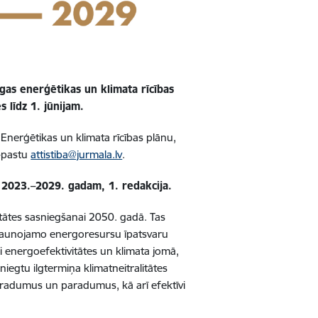
īgas enerģētikas un klimata rīcības
 līdz 1. jūnijam.
 Enerģētikas un klimata rīcības plānu,
e-pastu
attistiba@jurmala.lv
.
ns 2023.–2029. gadam, 1. redakcija.
alitātes sasniegšanai 2050. gadā. Tas
atjaunojamo energoresursu īpatsvaru
ērķi energoefektivitātes un klimata jomā,
iegtu ilgtermiņa klimatneitralitātes
ieradumus un paradumus, kā arī efektīvi