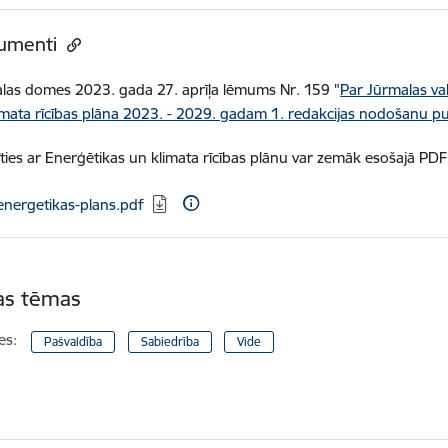
umenti
las domes 2023. gada 27. aprīļa lēmums Nr. 159 "
Par Jūrmalas val
imata rīcības plāna 2023. - 2029. gadam 1. redakcijas nodošanu pub
īties ar Enerģētikas un klimata rīcības plānu var zemāk esošajā PDF 
ielādēt:
energetikas-plans.pdf
tas tēmas
es:
Pašvaldība
Sabiedrība
Vide