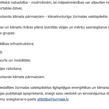
ētiskā nabadzība – nodrošinām, lai mājsaimniecības var atļauties
tablai dzīvei;
gošanās klimata pārmaiņām – klimatnoturīga Jūrmalas valstspilsēta.
as un klimata rīcības plānā izvirzītās vīzijas un mērķu sasniegšanai n
s grupās:
ldības infrastruktūra;
i;
ports un mobilitāte;
ijas ražošana;
gošanās klimata pārmaiņām.
iedalīties Jūrmalas valstspilsētas ilgtspējīgas enerģētikas un klim
ijas publiskajā apspriešanā, sniegt savu viedokli un ierosinājumus t
umu sniegšanai e-pasts
attistiba@jurmala.lv