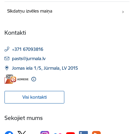
Sīkdatņu izvēles maiņa
Kontakti
+371 67093816
E-pasts:
pasts@jurmala.lv
Jomas iela 1/5, Jūrmala, LV 2015
Visi kontakti
Sekojiet mums