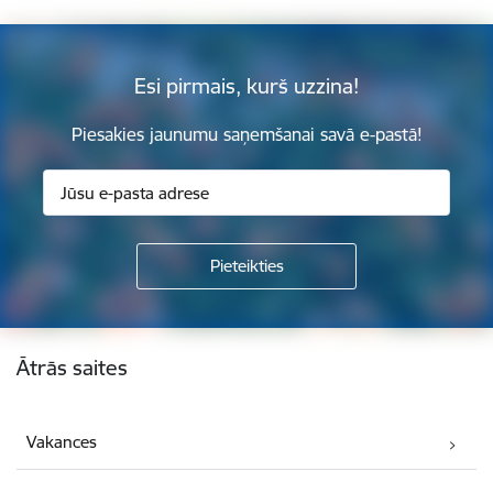
Esi pirmais, kurš uzzina!
Piesakies jaunumu saņemšanai savā e-pastā!
Kājene
Ātrās saites
Vakances