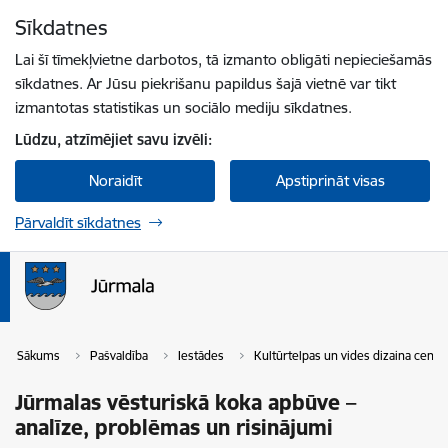
Pāriet uz lapas saturu
Sīkdatnes
Spied
lai meklētu
Enter
Lai šī tīmekļvietne darbotos, tā izmanto obligāti nepieciešamās
sīkdatnes. Ar Jūsu piekrišanu papildus šajā vietnē var tikt
izmantotas statistikas un sociālo mediju sīkdatnes.
Lūdzu, atzīmējiet savu izvēli:
Noraidīt
Apstiprināt visas
Pārvaldīt sīkdatnes
Sākums
Pašvaldība
Iestādes
Kultūrtelpas un vides dizaina centr
Jūrmalas vēsturiskā koka apbūve –
analīze, problēmas un risinājumi