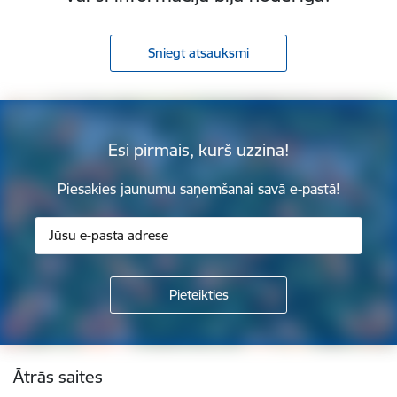
Sniegt atsauksmi
Esi pirmais, kurš uzzina!
Piesakies jaunumu saņemšanai savā e-pastā!
Kājene
Ātrās saites