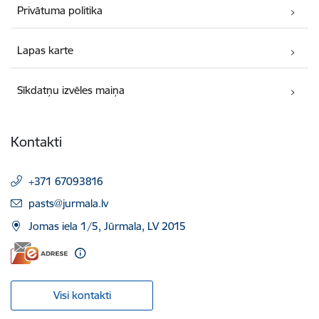
Privātuma politika
Lapas karte
Sīkdatņu izvēles maiņa
Kontakti
+371 67093816
E-pasts:
pasts@jurmala.lv
Jomas iela 1/5, Jūrmala, LV 2015
Visi kontakti