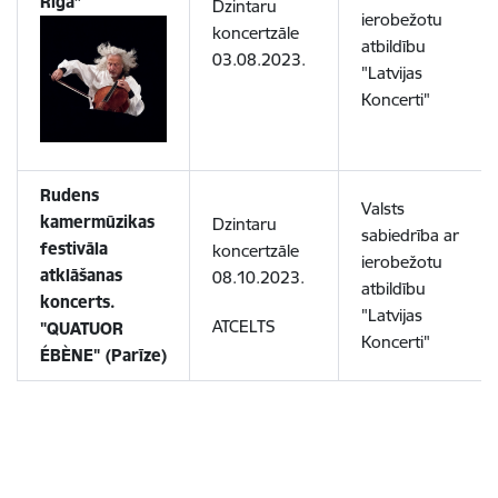
Rīga”
Dzintaru
ierobežotu
koncertzāle
atbildību
03.08.2023.
"Latvijas
Koncerti"
Rudens
Valsts
kamermūzikas
Dzintaru
sabiedrība ar
festivāla
koncertzāle
ierobežotu
atklāšanas
08.10.2023.
atbildību
koncerts.
"Latvijas
ATCELTS
"QUATUOR
Koncerti"
ÉBÈNE" (Parīze)