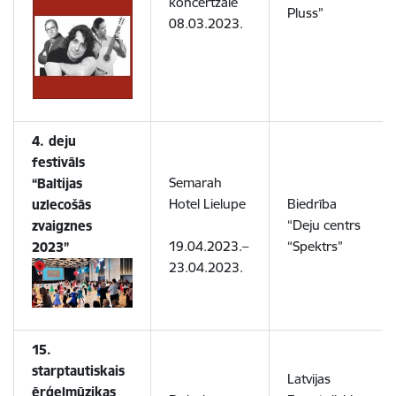
koncertzāle
Pluss”
08.03.2023.
4. deju
festivāls
Semarah
“Baltijas
Hotel Lielupe
Biedrība
uzlecošās
“Deju centrs
zvaigznes
19.04.2023.–
“Spektrs”
2023”
23.04.2023.
15.
starptautiskais
Latvijas
ērģeļmūzikas