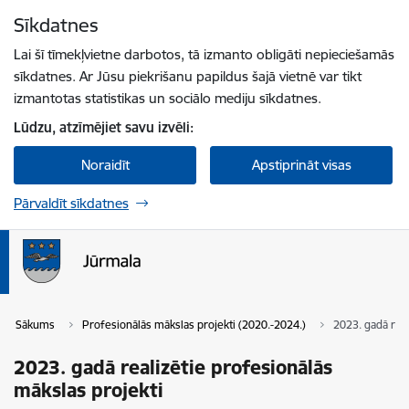
Pāriet uz lapas saturu
Sīkdatnes
Spied
lai meklētu
Enter
Lai šī tīmekļvietne darbotos, tā izmanto obligāti nepieciešamās
sīkdatnes. Ar Jūsu piekrišanu papildus šajā vietnē var tikt
izmantotas statistikas un sociālo mediju sīkdatnes.
Lūdzu, atzīmējiet savu izvēli:
Noraidīt
Apstiprināt visas
Pārvaldīt sīkdatnes
Sākums
Profesionālās mākslas projekti (2020.-2024.)
2023. gadā real
2023. gadā realizētie profesionālās
mākslas projekti