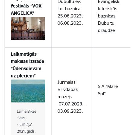
Dubultu ev.
Evanģēliski
festivāls “VOX
lut. baznīca
luteriskās
ANGELICA”
25.06.2023.–
baznīcas
06.08.2023.
Dubultu
draudze
Laikmetīgās
mākslas izstāde
“Ūdensdievam
uz pleciem”
Jūrmalas
SIA “Mare
Brīvdabas
Sol”
muzejs
07.07.2023.–
03.09.2023.
Laima Bikše
"Viļņu
skaitītāja".
2021. gads.