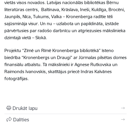
vietās visos novados. Latvijas nacionālās bibliotēkas Bērnu
literatūras centrs, Baltinava, Krāslava, Ineši, Kuldīga, Brocēni,
Jaunpils, Nīca, Tukums, Valka – Kronenberga radītie tēli
sajūsmināja visur. Un nu – uzlabota un papildināta, izstāde
pārvērtusies par radošo darbnīcu un atgriezusies mākslinieka
dzimtajā vietā – Slokā.
Projektu “Zīmē un Rīmē Kronenberga bibliotēkā” īsteno
biedrība “Kronenbergs un Draugi” ar Jūrmalas pilsētas domes
finansiālu atbalstu. Tā mākslinieki ir Agnese Rutkovska un
Raimonds Ivanovskis, skatītājus priecē Indras Kalvānes
fotogrāfijas.
Drukāt lapu
Dalīties