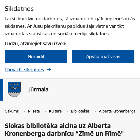
Pāriet uz lapas saturu
Sīkdatnes
Spied
lai meklētu
Enter
Lai šī tīmekļvietne darbotos, tā izmanto obligāti nepieciešamās
sīkdatnes. Ar Jūsu piekrišanu papildus šajā vietnē var tikt
izmantotas statistikas un sociālo mediju sīkdatnes.
Lūdzu, atzīmējiet savu izvēli:
Noraidīt
Apstiprināt visas
Pārvaldīt sīkdatnes
Sākums
Pilsēta
Kultūra
Bibliotēkas
Alberta Kronenberga Slo
Slokas bibliotēka aicina uz Alberta
Kronenberga darbnīcu “Zīmē un Rīmē”