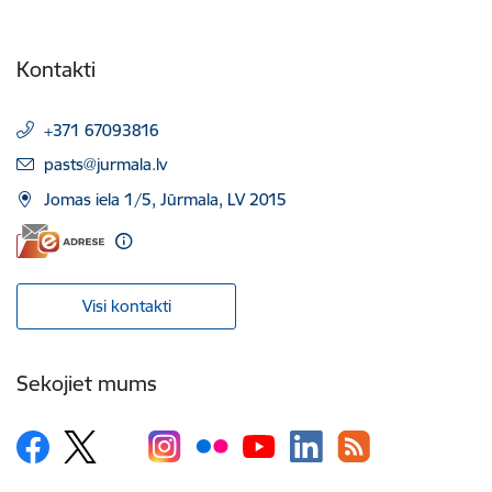
Kontakti
+371 67093816
E-pasts:
pasts@jurmala.lv
Jomas iela 1/5, Jūrmala, LV 2015
Visi kontakti
Sekojiet mums