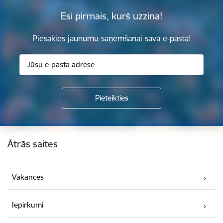
Esi pirmais, kurš uzzina!
Piesakies jaunumu saņemšanai savā e-pastā!
Kājene
Ātrās saites
Vakances
Iepirkumi