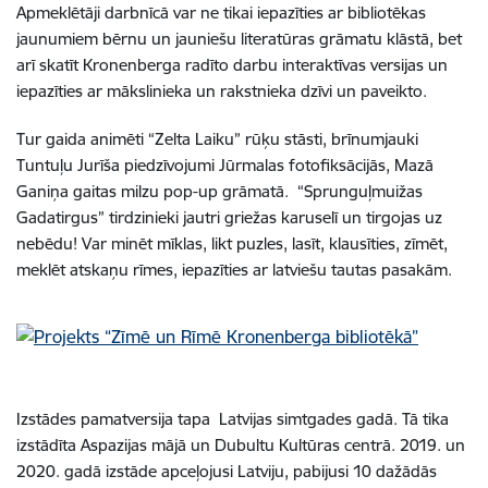
Apmeklētāji darbnīcā var ne tikai iepazīties ar bibliotēkas
jaunumiem bērnu un jauniešu literatūras grāmatu klāstā, bet
arī skatīt Kronenberga radīto darbu interaktīvas versijas un
iepazīties ar mākslinieka un rakstnieka dzīvi un paveikto.
Tur gaida animēti “Zelta Laiku” rūķu stāsti, brīnumjauki
Tuntuļu Jurīša piedzīvojumi Jūrmalas fotofiksācijās, Mazā
Ganiņa gaitas milzu pop-up grāmatā. “Sprunguļmuižas
Gadatirgus” tirdzinieki jautri griežas karuselī un tirgojas uz
nebēdu! Var minēt mīklas, likt puzles, lasīt, klausīties, zīmēt,
meklēt atskaņu rīmes, iepazīties ar latviešu tautas pasakām.
I
zstādes pamatversija tapa Latvijas simtgades gadā. Tā tika
izstādīta Aspazijas mājā un Dubultu Kultūras centrā. 2019. un
2020. gadā izstāde apceļojusi Latviju, pabijusi 10 dažādās