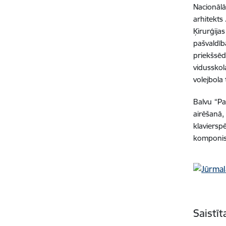
Nacionālā
arhitekts
Ķirurģija
pašvaldī
priekšsēd
vidusskol
volejbola
Balvu “Pa
airēšanā,
klaviersp
komponis
Saistī