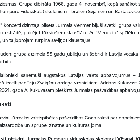
dziesmas
. Grupa dibināta 1968. gada 4. novembrī, kopā sanākot s
 Pumpuru vidusskola) skolēniem – brāļiem Sējāniem un Bartaševič
 koncerti dzimtajā pilsētā Jūrmalā vienmēr bijuši svētki, grupa vai
u estrādē, pulcējot tūkstošiem klausītāju. Ar “Menueta” spēlēto
 un tā joprojām turpina saviļņot klausītājus.
udenī grupa atzīmēja 55 gadu jubileju un šobrīd ir Latvijā vecākā
arbību.
alībnieki saņēmuši augstākos Latvijas valsts apbalvojumus – 
ā iecelti par Triju Zvaigžņu ordeņa virsniekiem, Adrians Kukuvass
. 2021. gadā A. Kukuvasam piešķirts Jūrmalas pašvaldības apbalvoj
aksti
 deviņi Jūrmalas valstspilsētas pašvaldības Goda raksti par nopelniem
 aizsardzībā un aprūpē, zinātnē un kultūras jomā.
sti
piešķirti: Jūrmalas Pumpuru vidusskolas skolotājai
Vēsmai Vi