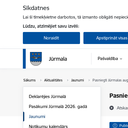
Pāriet uz lapas saturu
Sīkdatnes
Lai šī tīmekļvietne darbotos, tā izmanto obligāti nepiec
Lūdzu, atzīmējiet savu izvēli:
Noraidīt
Apstiprināt visas
Pašvaldība
Sākums
Aktualitātes
Jaunumi
Pasniegti Jūrmalas aug
Pasnie
Deklarējies Jūrmalā
Pasākumi Jūrmalā 2026. gadā
Atska
Jaunumi
Publi
Notikumu kalendārs