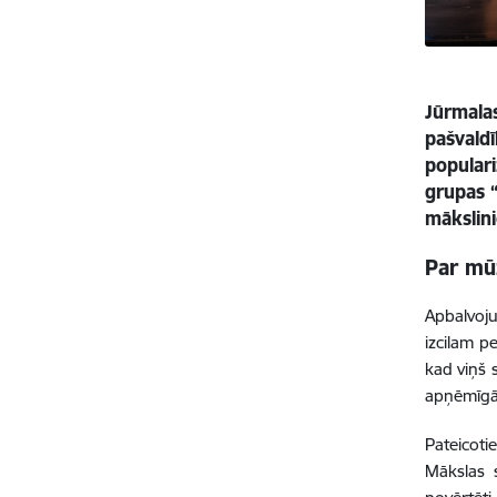
Jūrmalas
pašvaldī
populari
grupas 
mākslin
Par mū
Apbalvo
izcilam p
kad viņš 
apņēmīgā 
Pateicot
Mākslas 