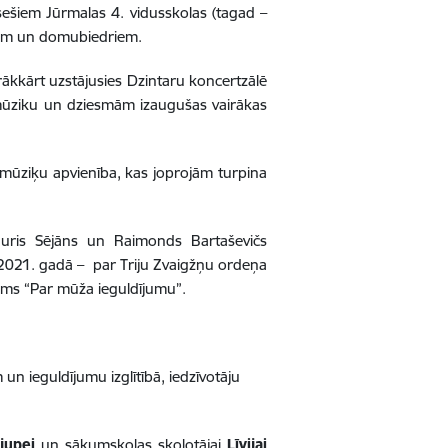
ešiem Jūrmalas 4. vidusskolas (tagad –
iem un domubiedriem.
rākkārt uzstājusies Dzintaru koncertzālē
 mūziku un dziesmām izaugušas vairākas
 mūziķu apvienība, kas joprojām turpina
Juris Sējāns un Raimonds Bartaševičs
 2021. gadā – par Triju Zvaigžņu ordeņa
ums “Par mūža ieguldījumu”.
 un ieguldījumu izglītībā, iedzīvotāju
jupei
un sākumskolas skolotājai
Līvijai