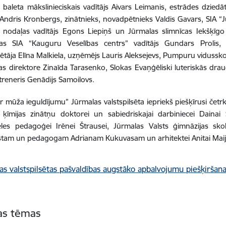
 baleta mākslinieciskais vadītājs Aivars Leimanis, estrādes dziedāt
 Andris Kronbergs, zinātnieks, novadpētnieks Valdis Gavars, SIA “J
s nodaļas vadītājs Egons Liepiņš un Jūrmalas slimnīcas Iekšķīgo 
bas SIA “Kauguru Veselības centrs” vadītājs Gundars Prolis,
ētāja Elīna Malkiela, uzņēmējs Lauris Aleksejevs, Pumpuru vidussk
as direktore Zinaīda Tarasenko, Slokas Evaņģēliski luteriskās dra
 treneris Genādijs Samoilovs.
r mūža ieguldījumu” Jūrmalas valstspilsēta iepriekš piešķīrusi čet
 ķīmijas zinātņu doktorei un sabiedriskajai darbiniecei Dainai
ēles pedagoģei Irēnei Štrausei, Jūrmalas Valsts ģimnāzijas skol
tam un pedagogam Adrianam Kukuvasam un arhitektei Anitai Maija
tas tēmas