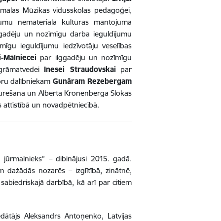
rmalas Mūzikas vidusskolas pedagoģei,
umu nemateriālā kultūras mantojuma
gadēju un nozīmīgu darba ieguldījumu
īgu ieguldījumu iedzīvotāju veselības
i-Mālniecei
par ilggadēju un nozīmīgu
 grāmatvedei
Inesei Straudovskai
par
koru dalībniekam
Gunāram Rezebergam
turēšanā un Alberta Kronenberga Slokas
 attīstībā un novadpētniecībā.
jūrmalnieks” – dibinājusi 2015. gadā.
dažādās nozarēs – izglītībā, zinātnē,
 sabiedriskajā darbībā, kā arī par citiem
ātājs Aleksandrs Antoņenko, Latvijas