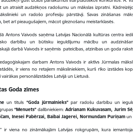
, audzēkņi gūst izcilus panākumus starptautiskos konkursos. A. 
 un atraisīt audzēkņos radošumu un mākslas izpratni. Kādreizējo
ākslinieki un radošo profesiju pārstāvji. Savas zināšanas māk
, bet arī pieaugušajiem, mācot gleznošanu meistarklasēs.
ā Antons Vaivods saņēma Latvijas Nacionālā kultūras centra iedi
isko darbību un būtisku ieguldījumu mācību un audzināšan
kajā darbā Vaivods ir saņēmis pateicības, atzinības un goda rakst
pedagoģiskajam darbam Antons Vaivods ir aktīvs Jūrmalas māksli
stādēs, ir viens no retajiem māksliniekiem, kurš rīko izstādes 
ī vairākas personālizstādes Latvijā un Lietuvā.
rtas Goda zīmes
me
un tituls
“Goda jūrmalnieks”
par radošu darbību un ieguld
 grupas
“Menuets”
dalībniekiem:
Adrianam Kukuvasam, Jurim S
ičam, Inesei Pabērzai, Baibai Jagerei, Normundam Puriņam
u
” ir viena no zināmākajām Latvijas rokgrupām, kura
iemantoja