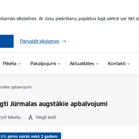
iešamās sīkdatnes. Ar Jūsu piekrišanu papildus šajā vietnē var tikt i
Pārvaldīt sīkdatnes
Pilsēta
Pakalpojumi
Aktualitātes
Kontakti
stākie apbalvojumi
gti Jūrmalas augstākie apbalvojumi
ņot tekstu
Viegli lasīt
cēts
pirms vairāk nekā 2 gadiem