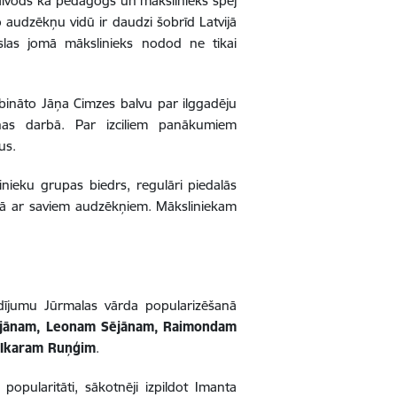
Vaivods kā pedagogs un mākslinieks spēj
 audzēkņu vidū ir daudzi šobrīd Latvijā
slas jomā mākslinieks nodod ne tikai
bināto Jāņa Cimzes balvu par ilggadēju
as darbā. Par izciliem panākumiem
us.
nieku grupas biedrs, regulāri piedalās
kopā ar saviem audzēkņiem. Māksliniekam
ījumu Jūrmalas vārda popularizēšanā
ējānam, Leonam Sējānam, Raimondam
n
Ikaram Ruņģim
.
 popularitāti, sākotnēji izpildot Imanta