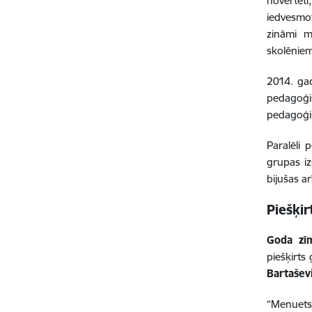
novērtēti
iedvesmot
zināmi m
skolēniem
2014. gad
pedagoģ
pedagoģis
Paralēli 
grupas iz
bijušas ar
Piešķi
Goda zī
piešķirts
Bartašev
“Menuets