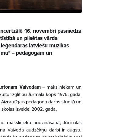
koncertzālē 16. novembrī pasniedza
īstībā un pilsētas vārda
s leģendārās latviešu mūzikas
jumu” – pedagogam un
Antonam Vaivodam
– māksliniekam un
ultūrizglītību Jūrmalā kopš 1976. gada,
u. Aizrautīgais pedagoga darbs studijā un
 skolas izveidei 2002. gadā.
no mākslinieku audzināšanā, Jūrmalas
tona Vaivoda audzēkņu darbi ir augstu