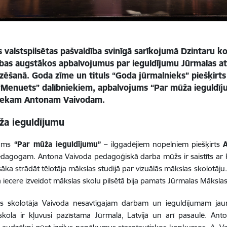
 valstspilsētas pašvaldība svinīgā sarīkojumā Dzintaru 
bas augstākos apbalvojumus par ieguldījumu Jūrmalas att
zēšanā. Goda zīme un tituls “Goda jūrmalnieks” piešķirt
“Menuets” dalībniekiem, apbalvojums “Par mūža ieguldī
iekam Antonam Vaivodam.
ža ieguldījumu
jums
“Par mūža ieguldījumu”
– ilggadējiem nopelniem piešķirts
edagogam. Antona Vaivoda pedagoģiskā darba mūžs ir saistīts ar k
sāka strādāt tēlotāja mākslas studijā par vizuālās mākslas skolotāj
iecere izveidot mākslas skolu pilsētā bija pamats Jūrmalas Mākslas
ies skolotāja Vaivoda nesavtīgajam darbam un ieguldījumam jau
skola ir kļuvusi pazīstama Jūrmalā, Latvijā un arī pasaulē. An