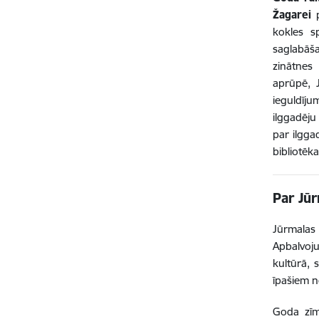
Žagarei
p
kokles s
saglabāš
zinātnes 
aprūpē, 
ieguldīj
ilggadēju
par ilgga
bibliotēka
Par Jū
Jūrmalas
Apbalvoj
kultūrā, 
īpašiem 
Goda zīm