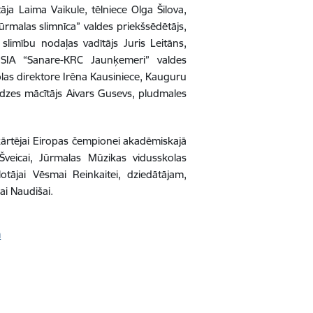
āja Laima Vaikule, tēlniece Olga Šilova,
ūrmalas slimnīca” valdes priekšsēdētājs,
slimību nodaļas vadītājs Juris Leitāns,
 SIA “Sanare-KRC Jaunķemeri” valdes
olas direktore Irēna Kausiniece, Kauguru
udzes mācītājs Aivars Gusevs, pludmales
rkārtējai Eiropas čempionei akadēmiskajā
 Šveicai, Jūrmalas Mūzikas vidusskolas
otājai Vēsmai Reinkaitei, dziedātājam,
i Naudišai.