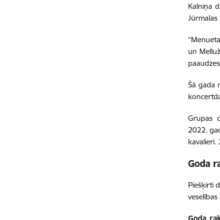
Kalniņa 
Jūrmalas
“Menueta”
un Melluž
paaudzes,
Šā gada r
koncertd
Grupas d
2022. gad
kavalieri
Goda r
Piešķirti
veselības
Goda rak