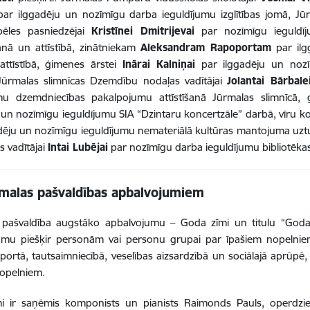
ar ilggadēju un nozīmīgu darba ieguldījumu izglītības jomā, Jū
pēles pasniedzējai
Kristīnei Dmitrijevai
par nozīmīgu ieguldīj
anā un attīstībā, zinātniekam
Aleksandram Rapoportam
par ilg
attīstībā, ģimenes ārstei
Inārai Kalniņai
par ilggadēju un nozīm
Jūrmalas slimnīcas Dzemdību nodaļas vadītājai
Jolantai Bārbale
umu dzemdniecības pakalpojumu attīstīšanā Jūrmalas slimnīcā,
 un nozīmīgu ieguldījumu SIA “Dzintaru koncertzāle” darbā, vīru 
dēju un nozīmīgu ieguldījumu nemateriālā kultūras mantojuma uz
s vadītājai
Intai Lubējai
par nozīmīgu darba ieguldījumu bibliotēkas
rmalas pašvaldības apbalvojumiem
 pašvaldība augstāko apbalvojumu – Goda zīmi un titulu “Goda 
umu piešķir personām vai personu grupai par īpašiem nopelniem 
sportā, tautsaimniecībā, veselības aizsardzībā un sociālajā aprūpē,
nopelniem.
i ir saņēmis komponists un pianists Raimonds Pauls, operdzied