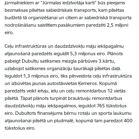
jūrmalniekiem ar “Jūrmalas iedzīvotāja karti” būs pieejams
bezmaksas pilsētas sabiedriskais transports, kam pilsētas
budžetā tā organizēšanai un citiem ar sabiedriskā transporta
nodrošināšanu saistītiem pasākumiem paredzēti 2,5 miljoni
eiro.
Ceļu infrastruktūras un daudzdzīvokļu māju iekšpagalmu
atjaunošanā paredzēts ieguldīt 5,3 miljonus eiro. Plānots
pabeigt Dubultu satiksmes mezgla pārbūves 3.kārtu,
uzlabojot satiksmes organizāciju šaurākajā pilsētas daļā.
Ieguldot 1,3 miljonus eiro, tiks pilnveidota ceļu infrastruktūra
un izbūvētas jaunas autostāvvietas Ķemeros. Kopumā
paredzēts veikt ietvju, ielu un ceļu remontdarbus 12 vietās
pilsētā. Tāpat plānots turpināt brauktuvju remontdarbus
daudzdzīvokļu māju iekšpagalmos, ieguldot 765 tūkstošus
eiro. Dubultots finansējums bērnu rotaļu un sporta laukumu
atjaunošanai pilsētā un pludmalē, kopumā tam paredzot 400
tūkstošus eiro.