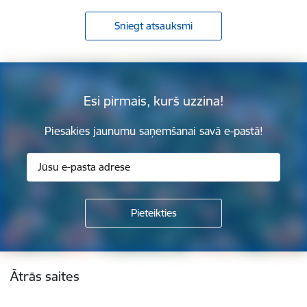
Sniegt atsauksmi
Esi pirmais, kurš uzzina!
Piesakies jaunumu saņemšanai savā e-pastā!
Kājene
Ātrās saites