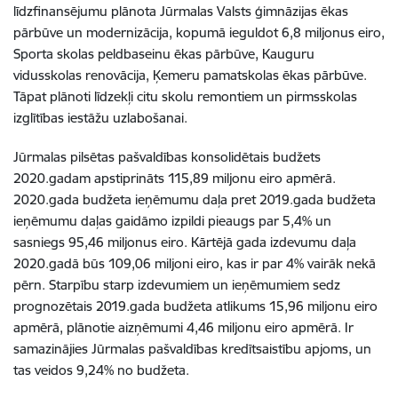
līdzfinansējumu plānota Jūrmalas Valsts ģimnāzijas ēkas
pārbūve un modernizācija, kopumā ieguldot 6,8 miljonus eiro,
Sporta skolas peldbaseinu ēkas pārbūve, Kauguru
vidusskolas renovācija, Ķemeru pamatskolas ēkas pārbūve.
Tāpat plānoti līdzekļi citu skolu remontiem un pirmsskolas
izglītības iestāžu uzlabošanai.
Jūrmalas pilsētas pašvaldības konsolidētais budžets
2020.gadam apstiprināts 115,89 miljonu eiro apmērā.
2020.gada budžeta ieņēmumu daļa pret 2019.gada budžeta
ieņēmumu daļas gaidāmo izpildi pieaugs par 5,4% un
sasniegs 95,46 miljonus eiro. Kārtējā gada izdevumu daļa
2020.gadā būs 109,06 miljoni eiro, kas ir par 4% vairāk nekā
pērn. Starpību starp izdevumiem un ieņēmumiem sedz
prognozētais 2019.gada budžeta atlikums 15,96 miljonu eiro
apmērā, plānotie aizņēmumi 4,46 miljonu eiro apmērā. Ir
samazinājies Jūrmalas pašvaldības kredītsaistību apjoms, un
tas veidos 9,24% no budžeta.