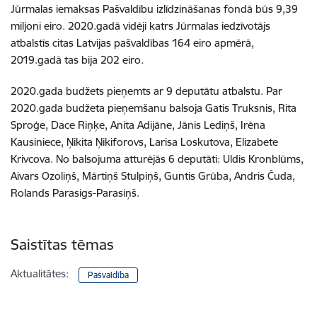
Jūrmalas iemaksas Pašvaldību izlīdzināšanas fondā būs 9,39
miljoni eiro. 2020.gadā vidēji katrs Jūrmalas iedzīvotājs
atbalstīs citas Latvijas pašvaldības 164 eiro apmērā,
2019.gadā tas bija 202 eiro.
2020.gada budžets pieņemts ar 9 deputātu atbalstu. Par
2020.gada budžeta pieņemšanu balsoja Gatis Truksnis, Rita
Sproģe, Dace Riņķe, Anita Adijāne, Jānis Lediņš, Irēna
Kausiniece, Ņikita Ņikiforovs, Larisa Loskutova, Elizabete
Krivcova. No balsojuma atturējās 6 deputāti: Uldis Kronblūms,
Aivars Ozoliņš, Mārtiņš Stulpiņš, Guntis Grūba, Andris Čuda,
Rolands Parasigs-Parasiņš.
Saistītas tēmas
Aktualitātes:
Pašvaldība