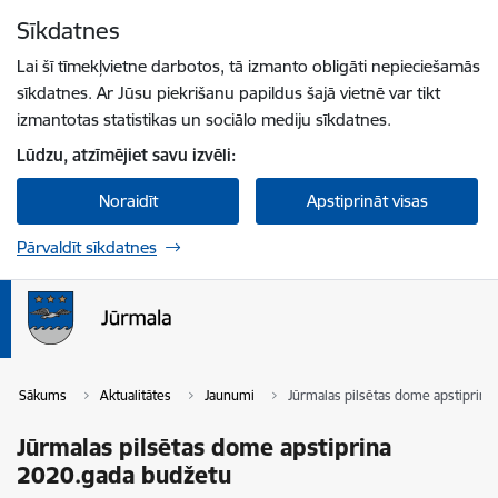
Pāriet uz lapas saturu
Sīkdatnes
Spied
lai meklētu
Enter
Lai šī tīmekļvietne darbotos, tā izmanto obligāti nepieciešamās
sīkdatnes. Ar Jūsu piekrišanu papildus šajā vietnē var tikt
izmantotas statistikas un sociālo mediju sīkdatnes.
Lūdzu, atzīmējiet savu izvēli:
Noraidīt
Apstiprināt visas
Pārvaldīt sīkdatnes
Sākums
Aktualitātes
Jaunumi
Jūrmalas pilsētas dome apstiprin
Jūrmalas pilsētas dome apstiprina
2020.gada budžetu