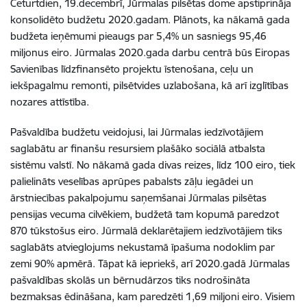
Ceturtdien, 19.decembrī, Jūrmalas pilsētas dome apstiprināja
konsolidēto budžetu 2020.gadam. Plānots, ka nākamā gada
budžeta ieņēmumi pieaugs par 5,4% un sasniegs 95,46
miljonus eiro. Jūrmalas 2020.gada darbu centrā būs Eiropas
Savienības līdzfinansēto projektu īstenošana, ceļu un
iekšpagalmu remonti, pilsētvides uzlabošana, kā arī izglītības
nozares attīstība.
Pašvaldība budžetu veidojusi, lai Jūrmalas iedzīvotājiem
saglabātu ar finanšu resursiem plašāko sociālā atbalsta
sistēmu valstī. No nākamā gada divas reizes, līdz 100 eiro, tiek
palielināts veselības aprūpes pabalsts zāļu iegādei un
ārstniecības pakalpojumu saņemšanai Jūrmalas pilsētas
pensijas vecuma cilvēkiem, budžetā tam kopumā paredzot
870 tūkstošus eiro. Jūrmalā deklarētajiem iedzīvotājiem tiks
saglabāts atvieglojums nekustamā īpašuma nodoklim par
zemi 90% apmērā. Tāpat kā iepriekš, arī 2020.gadā Jūrmalas
pašvaldības skolās un bērnudārzos tiks nodrošināta
bezmaksas ēdināšana, kam paredzēti 1,69 miljoni eiro. Visiem