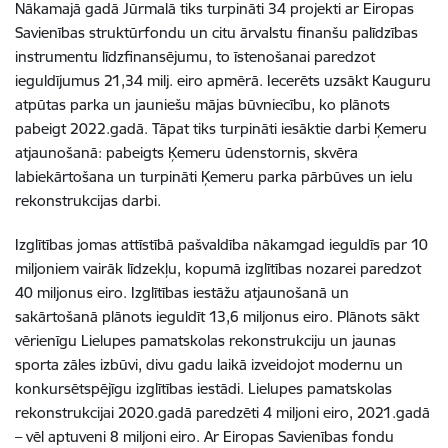
Nākamajā gadā Jūrmalā tiks turpināti 34 projekti ar Eiropas
Savienības struktūrfondu un citu ārvalstu finanšu palīdzības
instrumentu līdzfinansējumu, to īstenošanai paredzot
ieguldījumus 21,34 milj. eiro apmērā. Iecerēts uzsākt Kauguru
atpūtas parka un jauniešu mājas būvniecību, ko plānots
pabeigt 2022.gadā. Tāpat tiks turpināti iesāktie darbi Ķemeru
atjaunošanā: pabeigts Ķemeru ūdenstornis, skvēra
labiekārtošana un turpināti Ķemeru parka pārbūves un ielu
rekonstrukcijas darbi.
Izglītības jomas attīstībā pašvaldība nākamgad ieguldīs par 10
miljoniem vairāk līdzekļu, kopumā izglītības nozarei paredzot
40 miljonus eiro. Izglītības iestāžu atjaunošanā un
sakārtošanā plānots ieguldīt 13,6 miljonus eiro. Plānots sākt
vērienīgu Lielupes pamatskolas rekonstrukciju un jaunas
sporta zāles izbūvi, divu gadu laikā izveidojot modernu un
konkursētspējīgu izglītības iestādi. Lielupes pamatskolas
rekonstrukcijai 2020.gadā paredzēti 4 miljoni eiro, 2021.gadā
– vēl aptuveni 8 miljoni eiro. Ar Eiropas Savienības fondu