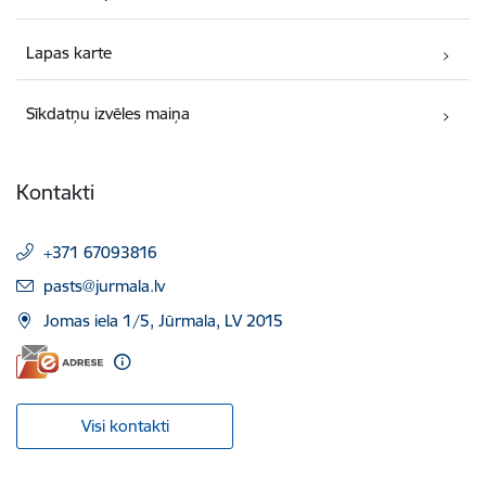
Lapas karte
Sīkdatņu izvēles maiņa
Kontakti
+371 67093816
E-pasts:
pasts@jurmala.lv
Jomas iela 1/5, Jūrmala, LV 2015
Visi kontakti