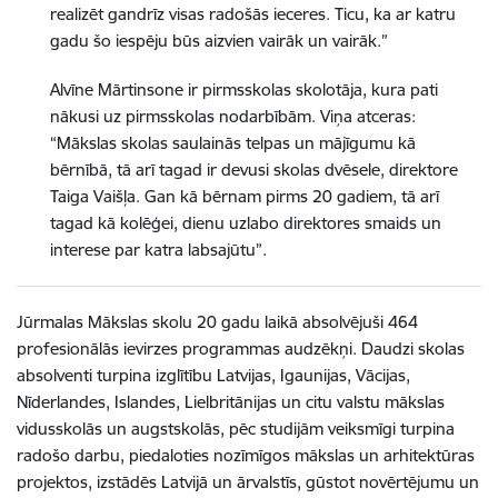
realizēt gandrīz visas radošās ieceres. Ticu, ka ar katru
gadu šo iespēju būs aizvien vairāk un vairāk.”
Alvīne Mārtinsone ir pirmsskolas skolotāja, kura pati
nākusi uz pirmsskolas nodarbībām. Viņa atceras:
“Mākslas skolas saulainās telpas un mājīgumu kā
bērnībā, tā arī tagad ir devusi skolas dvēsele, direktore
Taiga Vaišļa. Gan kā bērnam pirms 20 gadiem, tā arī
tagad kā kolēģei, dienu uzlabo direktores smaids un
interese par katra labsajūtu”.
Jūrmalas Mākslas skolu 20 gadu laikā absolvējuši 464
profesionālās ievirzes programmas audzēkņi.
Daudzi skolas
absolventi turpina izglītību Latvijas, Igaunijas, Vācijas,
Nīderlandes, Islandes, Lielbritānijas un citu valstu mākslas
vidusskolās un augstskolās, pēc studijām veiksmīgi turpina
radošo darbu, piedaloties nozīmīgos mākslas un arhitektūras
projektos, izstādēs Latvijā un ārvalstīs, gūstot novērtējumu un