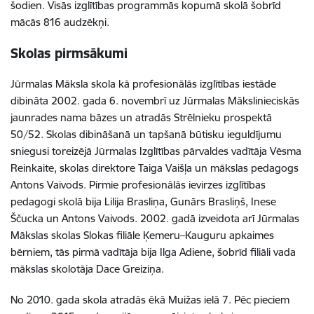
šodien. Visās izglītības programmās kopumā skolā šobrīd
mācās 816 audzēkņi.
Skolas pirmsākumi
Jūrmalas Māksla skola kā profesionālās izglītības iestāde
dibināta 2002. gada 6. novembrī uz Jūrmalas Mākslinieciskās
jaunrades nama bāzes un atradās Strēlnieku prospektā
50/52. Skolas dibināšanā un tapšanā būtisku ieguldījumu
sniegusi toreizējā Jūrmalas Izglītības pārvaldes vadītāja Vēsma
Reinkaite, skolas direktore Taiga Vaišļa un mākslas pedagogs
Antons Vaivods. Pirmie profesionālās ievirzes izglītības
pedagogi skolā bija Lilija Brasliņa, Gunārs Brasliņš, Inese
Ščucka un Antons Vaivods. 2002. gadā izveidota arī Jūrmalas
Mākslas skolas Slokas filiāle Ķemeru–Kauguru apkaimes
bērniem, tās pirmā vadītāja bija Ilga Adiene, šobrīd filiāli vada
mākslas skolotāja Dace Greiziņa.
No 2010. gada skola atradās ēkā Muižas ielā 7
. Pēc pieciem