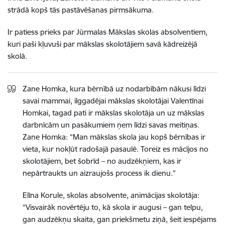
strādā kopš tās pastāvēšanas pirmsākuma.
Ir patiess prieks par Jūrmalas Mākslas skolas absolventiem,
kuri paši kļuvuši par mākslas skolotājiem savā kādreizējā
skolā.
Zane Homka, kura bērnībā uz nodarbībām nākusi līdzi
savai mammai, ilggadējai mākslas skolotājai Valentīnai
Homkai, tagad pati ir mākslas skolotāja un uz mākslas
darbnīcām un pasākumiem ņem līdzi savas meitiņas.
Zane Homka: “Man mākslas skola jau kopš bērnības ir
vieta, kur nokļūt radošajā pasaulē. Toreiz es mācījos no
skolotājiem, bet šobrīd – no audzēkņiem, kas ir
nepārtraukts un aizraujošs process ik dienu.”
Elīna Korule, skolas absolvente, animācijas skolotāja:
“Visvairāk novērtēju to, kā skola ir augusi – gan telpu,
gan audzēkņu skaita, gan priekšmetu ziņā, šeit iespējams