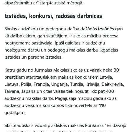
atpazīstamību arī starptautiskā mērogā.
Izstādes, konkursi, radošās darbnīcas
Skolas audzēkņu un pedagogu dalība dažādās izstādēs gan
kā dalībniekiem, gan skatītājiem, ir skolas mācību procesa
neatņemama sastāvdaļa. Īpaši gaidītas ir audzēkņu
noslēguma darbu un pedagogu mākslas darbu ikgadējās
izstādes un personālizstādes.
Katru gadu no Jūrmalas Mākslas skolas uz vairāk nekā 30
prestižiem starptautiskiem mākslas konkursiem Latvijā,
Lietuvā, Polijā, Francijā, Ungārijā, Turcijā, Krievijā, Baltkrievijā,
Taivānā, Japānā un citās valstīs tiek nosūtīti līdz pat 400
audzēkņu mākslas darbi. Pagājušajā mācību gadā skolas
audzēkņu veikums konkursos tika novērtēts ar 110
godalgām.
Starptautiskais vizuāli plastiskās mākslas konkurss “Es dzīvoju