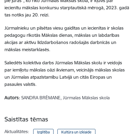
pie jūras”, ko rīko Jūrmalas Mākslas skola, ir kļuvis par
iecienītu mākslas konkursu starptautiskā mērogā, 2023. gadā
tas notiks jau 20. reizi.
Jūrmalnieku un pilsētas viesu gaidītas un iecienītas ir skolas
pedagogu rīkotās Mākslas dienas, mākslas un labdarības
akcijas ar aktīvu līdzdarbošanos radošajās darbnīcās un
mākslas meistarklasēs.
Saliedēts kolektīva darbs Jūrmalas Mākslas skolu ir veidojis
par iemīļotu mākslas oāzi ikvienam, veicinājis mākslas skolas
un Jūrmalas atpazīstamību Latvijā un citās Eiropas un
pasaules valstīs.
Autors:
SANDRA BRĒMANE, Jūrmalas Mākslas skola
Saistītas tēmas
Aktualitātes:
Izglītība
Kultūra un izklaide