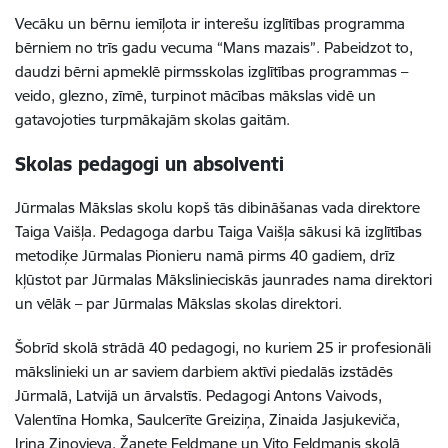
Vecāku un bērnu iemīļota ir interešu izglītības programma
bērniem no trīs gadu vecuma “Mans mazais”
. Pabeidzot to,
daudzi bērni apmeklē pirmsskolas izglītības programmas –
veido, glezno, zīmē, turpinot mācības mākslas vidē un
gatavojoties turpmākajām skolas gaitām.
Skolas pedagogi un absolventi
Jūrmalas Mākslas skolu kopš tās dibināšanas vada direktore
Taiga Vaišļa. Pedagoga darbu Taiga Vaišļa sākusi kā izglītības
metodiķe Jūrmalas Pionieru namā pirms 40 gadiem, drīz
kļūstot par Jūrmalas Mākslinieciskās jaunrades nama direktori
un vēlāk – par Jūrmalas Mākslas skolas direktori.
Šobrīd skolā strādā 40 pedagogi, no kuriem 25 ir profesionāli
mākslinieki un ar saviem darbiem aktīvi piedalās izstādēs
Jūrmalā, Latvijā un ārvalstīs. Pedagogi Antons Vaivods,
Valentīna Homka, Saulcerīte Greiziņa, Zinaida Jasjukeviča,
Irina Zinovjeva, Žanete Feldmane un Vito Feldmanis skolā