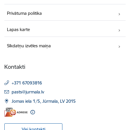
Privātuma politika
Lapas karte
Sīkdatņu izvēles maiņa
Kontakti
+371 67093816
E-pasts:
pasts@jurmala.lv
Jomas iela 1/5, Jūrmala, LV 2015
Visi kontakti