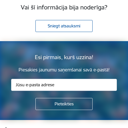
Vai šī informācija bija noderīga?
Sniegt atsauksmi
Esi pirmais, kurš uzzina!
Piesakies jaunumu saņemšanai savā e-pastā!
Kājene