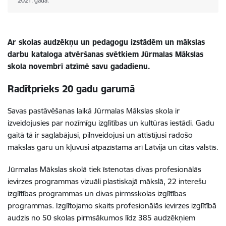
2021. gadā.
Ar skolas audzēkņu un pedagogu izstādēm un mākslas
darbu kataloga atvēršanas svētkiem Jūrmalas Mākslas
skola novembrī atzīmē savu gadadienu.
Radītprieks 20 gadu garumā
Savas pastāvēšanas laikā Jūrmalas Mākslas skola ir
izveidojusies par nozīmīgu izglītības un kultūras iestādi. Gadu
gaitā tā ir saglabājusi, pilnveidojusi un attīstījusi radošo
mākslas garu un kļuvusi atpazīstama arī Latvijā un citās valstīs.
Jūrmalas Mākslas skolā tiek īstenotas divas profesionālās
ievirzes programmas vizuāli plastiskajā mākslā, 22 interešu
izglītības programmas un divas pirmsskolas izglītības
programmas. Izglītojamo skaits profesionālās ievirzes izglītībā
audzis no 50 skolas pirmsākumos līdz 385 audzēkņiem