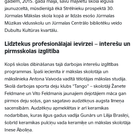
gadiem, 2015. gada maijā, savu mājvietu skola ieguva
jaunuzceltā, mūsdienīgā ēkā Strēlnieku prospektā 30.
Jūrmalas Mākslas skola kopā ar līdzās esošo Jūrmalas
Mūzikas vidusskolu un Jūrmalas Centrālo bibliotēku veido
Dubultu Kultūras kvartālu.
Līdztekus profesionālajai ievirzei – interešu un
pirmsskolas izglītība
Kopš skolas dibināšanas tajā darbojas interešu izglītības
programmas. Īpaši iecienīta ir mākslas skolotāja un
mākslinieka Antona Vaivoda vadītā tēlotājas mākslas studija.
Skolā darbojas sporta deju klubs “Tango” – skolotāji Žanete
Feldmane un Vito Feldmanis jaunajiem dejotājiem māca gan
pirmos deju soļus, gan sagatavo audzēkņus augsta līmeņa
sacensībām. Audzēkņu apmeklētas ir arī keramikas
nodarbības, kuras ilgus gadus vadīja Gunārs un Lilija Brasliņi,
šobrīd keramikas pulciņu vada keramiķe un mākslas skolotāja
Inese Āboliņa.