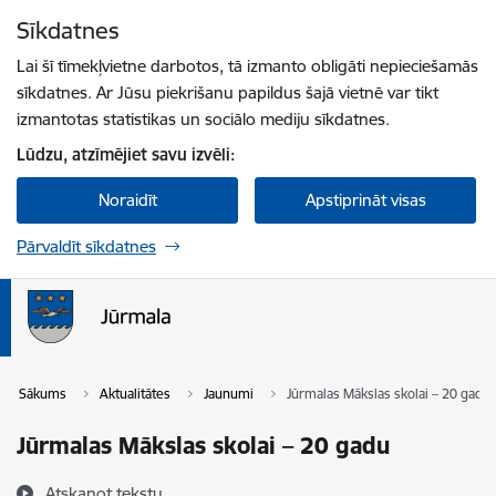
Pāriet uz lapas saturu
Sīkdatnes
Spied
lai meklētu
Enter
Lai šī tīmekļvietne darbotos, tā izmanto obligāti nepieciešamās
sīkdatnes. Ar Jūsu piekrišanu papildus šajā vietnē var tikt
izmantotas statistikas un sociālo mediju sīkdatnes.
Lūdzu, atzīmējiet savu izvēli:
Noraidīt
Apstiprināt visas
Pārvaldīt sīkdatnes
Sākums
Aktualitātes
Jaunumi
Jūrmalas Mākslas skolai – 20 gadu
Jūrmalas Mākslas skolai – 20 gadu
Atskaņot tekstu