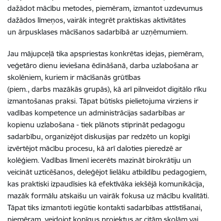
dažādot mācību metodes, piemēram, izmantot uzdevumus
dažādos līmeņos, vairāk integrēt praktiskas aktivitātes
un ārpusklases mācīšanos sadarbībā ar uzņēmumiem.
Jau mājupceļā tika apspriestas konkrētas idejas, piemēram,
veģetāro dienu ieviešana ēdināšanā, darba uzlabošana ar
skolēniem, kuriem ir mācīšanās grūtības
(piem., darbs mazākās grupās), kā arī pilnveidot digitālo rīku
izmantošanas praksi. Tāpat būtisks pielietojuma virziens ir
vadības kompetence un administrācijas sadarbības ar
kopienu uzlabošana - tiek plānots stiprināt pedagogu
sadarbību, organizējot diskusijas par redzēto un kopīgi
izvērtējot mācību procesu, kā arī daloties pieredzē ar
kolēģiem. Vadības līmenī iecerēts mazināt birokrātiju un
veicināt uzticēšanos, deleģējot lielāku atbildību pedagogiem,
kas praktiski izpaudīsies kā efektīvāka iekšējā komunikācija,
mazāk formālu atskaišu un vairāk fokusa uz mācību kvalitāti.
Tāpat tiks izmantoti iegūtie kontakti sadarbības attīstīšanai,
piemēram, veidojot kopīgus projektus ar citām skolām vai