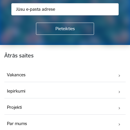
Kājene
Ātrās saites
Vakances
Iepirkumi
Projekti
Par mums