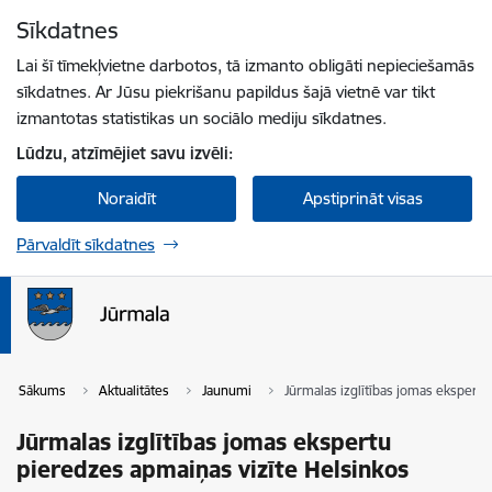
Pāriet uz lapas saturu
Sīkdatnes
Spied
lai meklētu
Enter
Lai šī tīmekļvietne darbotos, tā izmanto obligāti nepieciešamās
sīkdatnes. Ar Jūsu piekrišanu papildus šajā vietnē var tikt
izmantotas statistikas un sociālo mediju sīkdatnes.
Lūdzu, atzīmējiet savu izvēli:
Noraidīt
Apstiprināt visas
Pārvaldīt sīkdatnes
Sākums
Aktualitātes
Jaunumi
Jūrmalas izglītības jomas ekspertu
Jūrmalas izglītības jomas ekspertu
pieredzes apmaiņas vizīte Helsinkos