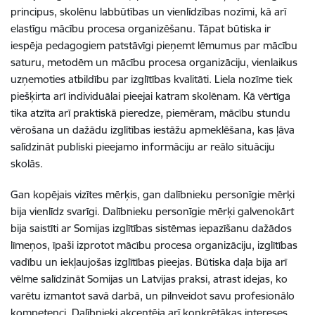
principus, skolēnu labbūtības un vienlīdzības nozīmi, kā arī
elastīgu mācību procesa organizēšanu. Tāpat būtiska ir
iespēja pedagogiem patstāvīgi pieņemt lēmumus par mācību
saturu, metodēm un mācību procesa organizāciju, vienlaikus
uzņemoties atbildību par izglītības kvalitāti. Liela nozīme tiek
piešķirta arī individuālai pieejai katram skolēnam. Kā vērtīga
tika atzīta arī praktiskā pieredze, piemēram, mācību stundu
vērošana un dažādu izglītības iestāžu apmeklēšana, kas ļāva
salīdzināt publiski pieejamo informāciju ar reālo situāciju
skolās.
Gan kopējais vizītes mērķis, gan dalībnieku personīgie mērķi
bija vienlīdz svarīgi. Dalībnieku personīgie mērķi galvenokārt
bija saistīti ar Somijas izglītības sistēmas iepazīšanu dažādos
līmeņos, īpaši izprotot mācību procesa organizāciju, izglītības
vadību un iekļaujošas izglītības pieejas. Būtiska daļa bija arī
vēlme salīdzināt Somijas un Latvijas praksi, atrast idejas, ko
varētu izmantot savā darbā, un pilnveidot savu profesionālo
kompetenci. Dalībnieki akcentēja arī konkrētākas intereses,