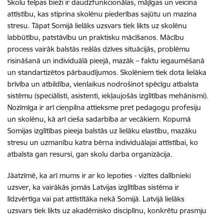
Skolu telpas bieži ir daudzfunkcionālas, mājīgas un veicina
attīstību, kas stiprina skolēnu piederības sajūtu un mazina
stresu. Tāpat Somijā lielāks uzsvars tiek likts uz skolēnu
labbūtību, patstāvību un praktisku mācīšanos. Mācību
process vairāk balstās reālās dzīves situācijās, problēmu
risināšanā un individuālā pieejā, mazāk – faktu iegaumēšanā
un standartizētos pārbaudījumos. Skolēniem tiek dota lielāka
brīvība un atbildība, vienlaikus nodrošinot spēcīgu atbalsta
sistēmu (speciālisti, asistenti, iekļaujošās izglītības mehānismi).
Nozīmīga ir arī cieņpilna attieksme pret pedagogu profesiju
un skolēnu, kā arī cieša sadarbība ar vecākiem. Kopumā
Somijas izglītības pieeja balstās uz lielāku elastību, mazāku
stresu un uzmanību katra bērna individuālajai attīstībai, ko
atbalsta gan resursi, gan skolu darba organizācija.
Jāatzīmē, ka arī mums ir ar ko lepoties - vizītes dalībnieki
uzsver, ka vairākās jomās Latvijas izglītības sistēma ir
līdzvērtīga vai pat attīstītāka nekā Somijā. Latvijā lielāks
uzsvars tiek likts uz akadēmisko disciplīnu, konkrētu prasmju