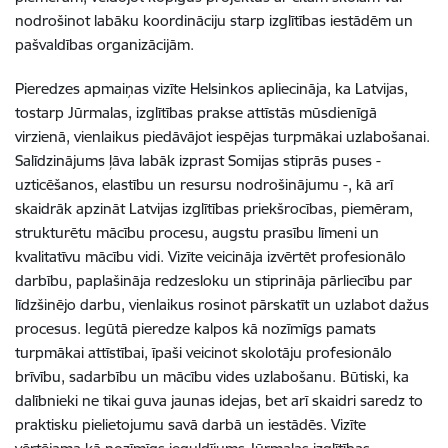
nodrošinot labāku koordināciju starp izglītības iestādēm un
pašvaldības organizācijām.
Pieredzes apmaiņas vizīte Helsinkos apliecināja, ka Latvijas,
tostarp Jūrmalas, izglītības prakse attīstās mūsdienīgā
virzienā, vienlaikus piedāvājot iespējas turpmākai uzlabošanai.
Salīdzinājums ļāva labāk izprast Somijas stiprās puses -
uzticēšanos, elastību un resursu nodrošinājumu -, kā arī
skaidrāk apzināt Latvijas izglītības priekšrocības, piemēram,
strukturētu mācību procesu, augstu prasību līmeni un
kvalitatīvu mācību vidi. Vizīte veicināja izvērtēt profesionālo
darbību, paplašināja redzesloku un stiprināja pārliecību par
līdzšinējo darbu, vienlaikus rosinot pārskatīt un uzlabot dažus
procesus. Iegūtā pieredze kalpos kā nozīmīgs pamats
turpmākai attīstībai, īpaši veicinot skolotāju profesionālo
brīvību, sadarbību un mācību vides uzlabošanu. Būtiski, ka
dalībnieki ne tikai guva jaunas idejas, bet arī skaidri saredz to
praktisku pielietojumu savā darbā un iestādēs. Vizīte