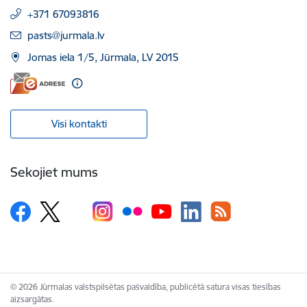
+371 67093816
E-pasts:
pasts@jurmala.lv
Jomas iela 1/5, Jūrmala, LV 2015
Visi kontakti
Sekojiet mums
© 2026 Jūrmalas valstspilsētas pašvaldība, publicētā satura visas tiesības
aizsargātas.