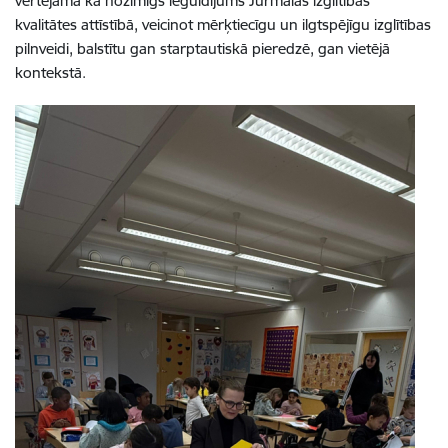
vērtējama kā nozīmīgs ieguldījums Jūrmalas izglītības
kvalitātes attīstībā, veicinot mērķtiecīgu un ilgtspējīgu izglītības
pilnveidi, balstītu gan starptautiskā pieredzē, gan vietējā
kontekstā.