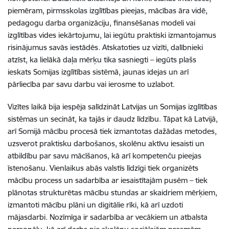
piemēram, pirmsskolas izglītības pieejas, mācības āra vidē,
pedagogu darba organizāciju, finansēšanas modeli vai
izglītības vides iekārtojumu, lai iegūtu praktiski izmantojamus
risinājumus savās iestādēs. Atskatoties uz vizīti, dalībnieki
atzīst, ka lielākā daļa mērķu tika sasniegti – iegūts plašs
ieskats Somijas izglītības sistēmā, jaunas idejas un arī
pārliecība par savu darbu vai ierosme to uzlabot.
Vizītes laikā bija iespēja salīdzināt Latvijas un Somijas izglītības
sistēmas un secināt, ka tajās ir daudz līdzību. Tāpat kā Latvijā,
arī Somijā mācību procesā tiek izmantotas dažādas metodes,
uzsverot praktisku darbošanos, skolēnu aktīvu iesaisti un
atbildību par savu mācīšanos, kā arī kompetenču pieejas
īstenošanu. Vienlaikus abās valstīs līdzīgi tiek organizēts
mācību process un sadarbība ar iesaistītajām pusēm – tiek
plānotas strukturētas mācību stundas ar skaidriem mērķiem,
izmantoti mācību plāni un digitālie rīki, kā arī uzdoti
mājasdarbi. Nozīmīga ir sadarbība ar vecākiem un atbalsta