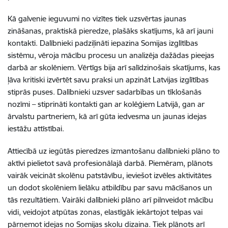
Kā galvenie ieguvumi no vizītes tiek uzsvērtas jaunas
zināšanas, praktiskā pieredze, plašāks skatījums, kā arī jauni
kontakti. Dalībnieki padziļināti iepazina Somijas izglītības
sistēmu, vēroja mācību procesu un analizēja dažādas pieejas
darbā ar skolēniem. Vērtīgs bija arī salīdzinošais skatījums, kas
ļāva kritiski izvērtēt savu praksi un apzināt Latvijas izglītības
stiprās puses. Dalībnieki uzsver sadarbības un tīklošanās
nozīmi – stiprināti kontakti gan ar kolēģiem Latvijā, gan ar
ārvalstu partneriem, kā arī gūta iedvesma un jaunas idejas
iestāžu attīstībai.
Attiecībā uz iegūtās pieredzes izmantošanu dalībnieki plāno to
aktīvi pielietot savā profesionālajā darbā. Piemēram, plānots
vairāk veicināt skolēnu patstāvību, ieviešot izvēles aktivitātes
un dodot skolēniem lielāku atbildību par savu mācīšanos un
tās rezultātiem. Vairāki dalībnieki plāno arī pilnveidot mācību
vidi, veidojot atpūtas zonas, elastīgāk iekārtojot telpas vai
pārņemot idejas no Somijas skolu dizaina. Tiek plānots arī