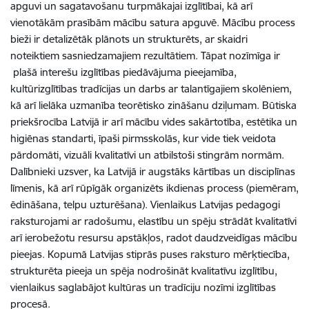
apguvi un sagatavošanu turpmākajai izglītībai, kā arī
vienotākām prasībām mācību satura apguvē. Mācību process
bieži ir detalizētāk plānots un strukturēts, ar skaidri
noteiktiem sasniedzamajiem rezultātiem. Tāpat nozīmīga ir
plašā interešu izglītības piedāvājuma pieejamība,
kultūrizglītības tradīcijas un darbs ar talantīgajiem skolēniem,
kā arī lielāka uzmanība teorētisko zināšanu dziļumam. Būtiska
priekšrocība Latvijā ir arī mācību vides sakārtotība, estētika un
higiēnas standarti, īpaši pirmsskolās, kur vide tiek veidota
pārdomāti, vizuāli kvalitatīvi un atbilstoši stingrām normām.
Dalībnieki uzsver, ka Latvijā ir augstāks kārtības un disciplīnas
līmenis, kā arī rūpīgāk organizēts ikdienas process (piemēram,
ēdināšana, telpu uzturēšana). Vienlaikus Latvijas pedagogi
raksturojami ar radošumu, elastību un spēju strādāt kvalitatīvi
arī ierobežotu resursu apstākļos, radot daudzveidīgas mācību
pieejas. Kopumā Latvijas stiprās puses raksturo mērķtiecība,
strukturēta pieeja un spēja nodrošināt kvalitatīvu izglītību,
vienlaikus saglabājot kultūras un tradīciju nozīmi izglītības
procesā.