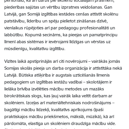
personālu, kā arī darbs pie skolēnu sociālajām prasmēm,
piederības sajūtas un vērtību izpratnes veidošanas. Gan
Latvijā, gan Somijā izglītības iestādes cenšas attīstīt skolēnu
patstāvību, līderību un spēju pielietot zināšanas dzīvē,
vienlaikus rūpējoties arī par pedagogu profesionalitāti un
labbūtību. Kopumā secināms, ka pieejas un pamatprincipu
līmenī abas sistēmas ir ievērojami līdzīgas un vērstas uz
mūsdienīgu, kvalitatīvu izglītību.
Vizītes laikā apstiprinājās arī citi novērojumi – vairākās jomās
Somijas skolās pieeja un darba organizācija ir attīstītāka nekā
Latvijā. Būtiska atšķirība ir augstais uzticēšanās līmenis
pedagogiem un izglītības iestāžu vadībai – skolotājiem ir
lielāka brīvība izvēlēties mācību metodes un mazāks
birokrātiskais slogs, kas ļauj vairāk laika veltīt darbam ar
skolēniem. Izceļas arī materiāltehniskais nodrošinājums –
bagātīgi mācību līdzekļi, kvalitatīvs aprīkojums (īpaši
praktiskajos mācību priekšmetos, mākslā, mūzikā), kā arī
pārdomāta, elastīga un skolēniem draudzīga mācību vide.