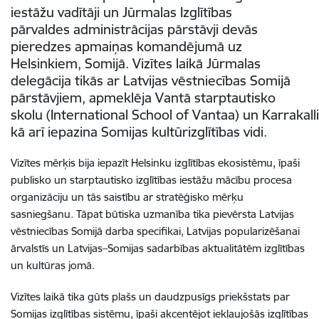
iestāžu vadītāji un Jūrmalas Izglītības
pārvaldes administrācijas pārstāvji devās
pieredzes apmaiņas komandējumā uz
Helsinkiem, Somijā. Vizītes laikā Jūrmalas
delegācija tikās ar Latvijas vēstniecības Somijā
pārstāvjiem, apmeklēja Vantā starptautisko
skolu (International School of Vantaa) un Karrakall
kā arī iepazina Somijas kultūrizglītības vidi.
Vizītes mērķis bija iepazīt Helsinku izglītības ekosistēmu, īpaši
publisko un starptautisko izglītības iestāžu mācību procesa
organizāciju un tās saistību ar stratēģisko mērķu
sasniegšanu. Tāpat būtiska uzmanība tika pievērsta Latvijas
vēstniecības Somijā darba specifikai, Latvijas popularizēšanai
ārvalstīs un Latvijas–Somijas sadarbības aktualitātēm izglītības
un kultūras jomā.
Vizītes laikā tika gūts plašs un daudzpusīgs priekšstats par
Somijas izglītības sistēmu, īpaši akcentējot iekļaujošās izglītības