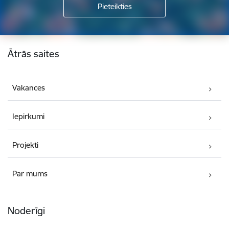
Kājene
Ātrās saites
Vakances
Iepirkumi
Projekti
Par mums
Noderīgi