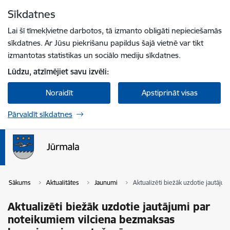
Pāriet uz lapas saturu
Sīkdatnes
Spied
lai meklētu
Enter
Lai šī tīmekļvietne darbotos, tā izmanto obligāti nepieciešamās
sīkdatnes. Ar Jūsu piekrišanu papildus šajā vietnē var tikt
izmantotas statistikas un sociālo mediju sīkdatnes.
Lūdzu, atzīmējiet savu izvēli:
Noraidīt
Apstiprināt visas
Pārvaldīt sīkdatnes
Sākums
Aktualitātes
Jaunumi
Aktualizēti biežāk uzdotie jautāj
Aktualizēti biežāk uzdotie jautājumi par
noteikumiem vilciena bezmaksas