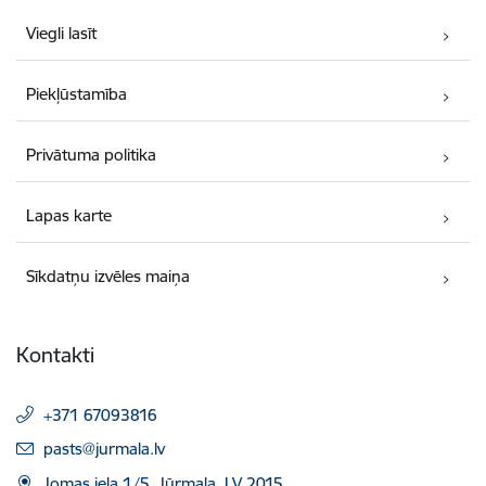
Viegli lasīt
Piekļūstamība
Privātuma politika
Lapas karte
Sīkdatņu izvēles maiņa
Kontakti
+371 67093816
E-pasts:
pasts@jurmala.lv
Jomas iela 1/5, Jūrmala, LV 2015