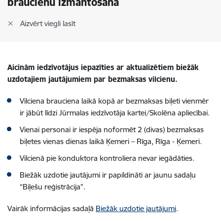
braucienu izmantošanā
Aizvērt viegli lasīt
Aicinām iedzīvotājus iepazīties ar aktualizētiem biežāk
uzdotajiem jautājumiem par bezmaksas vilcienu.
Vilciena brauciena laikā kopā ar bezmaksas biļeti vienmēr
ir jābūt līdzi Jūrmalas iedzīvotāja kartei/Skolēna apliecībai.
Vienai personai ir iespēja noformēt 2 (divas) bezmaksas
biļetes vienas dienas laikā Ķemeri – Rīga, Rīga - Ķemeri.
Vilcienā pie konduktora kontroliera nevar iegādāties.
Biežāk uzdotie jautājumi ir papildināti ar jaunu sadaļu
“Biļešu reģistrācija”.
Vairāk informācijas
sadaļā
Biežāk uzdotie jautājumi
.