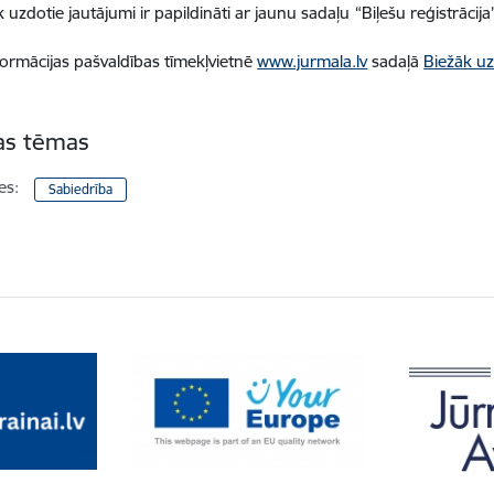
 uzdotie jautājumi ir papildināti ar jaunu sadaļu
“Biļešu reģistrācija
formācijas
pašvaldības tīmekļvietnē
www.jurmala.lv
sadaļā
Biežāk uz
tas tēmas
es:
Sabiedrība