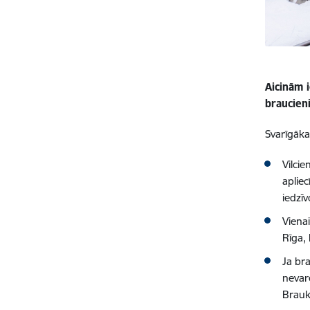
Aicinām 
braucien
Svarīgāka
Vilcie
apliec
iedzīv
Viena
Rīga,
Ja bra
nevar
Brauk