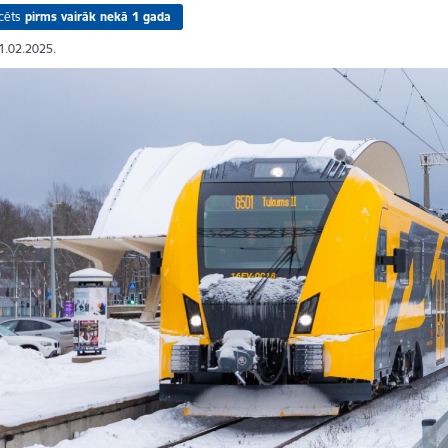
cēts
pirms vairāk nekā 1 gada
21.02.2025.