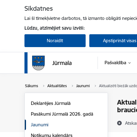
Pāriet uz lapas saturu
Sīkdatnes
Lai šī tīmekļvietne darbotos, tā izmanto obligāti nepiec
Lūdzu, atzīmējiet savu izvēli:
Noraidīt
Apstiprināt visas
Pašvaldība
Sākums
Aktualitātes
Jaunumi
Aktualizēti biežāk uz
Aktual
Deklarējies Jūrmalā
brauci
Pasākumi Jūrmalā 2026. gadā
Atska
Jaunumi
Notikumu kalendārs