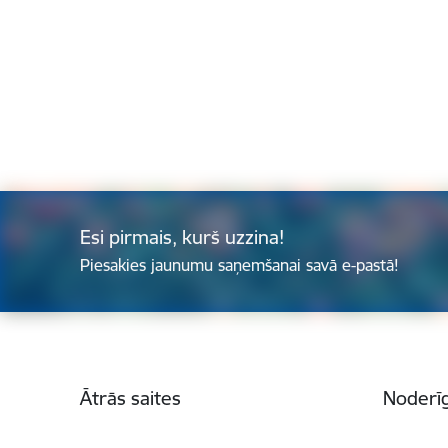
Esi pirmais, kurš uzzina!
Piesakies jaunumu saņemšanai savā e-pastā!
Kājene
Ātrās saites
Noderīg