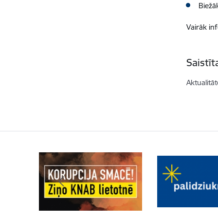
Biežāk
Vairāk in
Saistī
Aktualitāt