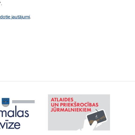
”.
dotie jautājumi
.