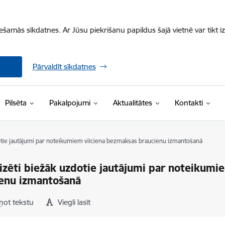
iešamās sīkdatnes. Ar Jūsu piekrišanu papildus šajā vietnē var tikt i
Pārvaldīt sīkdatnes
Pilsēta
Pakalpojumi
Aktualitātes
Kontakti
dotie jautājumi par noteikumiem vilciena bezmaksas braucienu izmantošanā
izēti biežāk uzdotie jautājumi par noteikumi
enu izmantošanā
ņot tekstu
Viegli lasīt