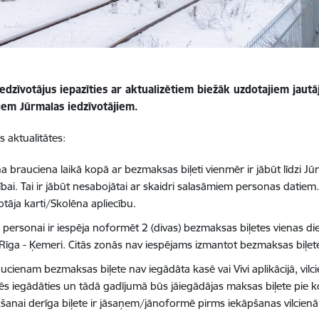
iedzīvotājus iepazīties ar aktualizētiem biežāk uzdotajiem jau
iem Jūrmalas iedzīvotājiem.
s aktualitātes:
na brauciena laikā kopā ar bezmaksas biļeti vienmēr ir jābūt līdzi J
ībai. Tai ir jābūt nesabojātai ar skaidri salasāmiem personas datiem
otāja karti/Skolēna apliecību.
i personai ir iespēja noformēt 2 (divas) bezmaksas biļetes vienas 
 Rīga - Ķemeri. Citās zonās nav iespējams izmantot bezmaksas biļet
ucienam bezmaksas biļete nav iegādāta kasē vai Vivi aplikācijā, vil
ēs iegādāties un tādā gadījumā būs jāiegādājas maksas biļete pie k
šanai derīga biļete ir jāsaņem/jānoformē pirms iekāpšanas vilcienā