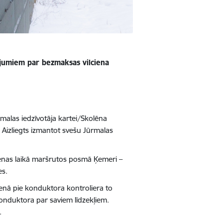
tājumiem par bezmaksas vilciena
ūrmalas iedzīvotāja kartei/Skolēna
. Aizliegts izmantot svešu Jūrmalas
dienas laikā maršrutos posmā Ķemeri –
es.
cienā pie konduktora kontroliera to
onduktora par saviem līdzekļiem.
.