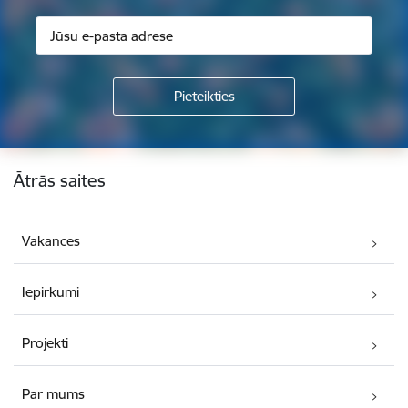
Kājene
Ātrās saites
Vakances
Iepirkumi
Projekti
Par mums