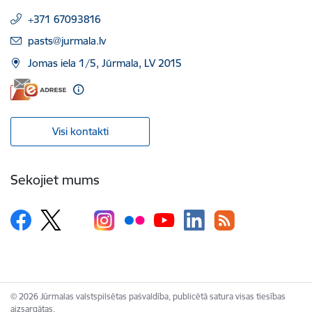
+371 67093816
E-pasts:
pasts@jurmala.lv
Jomas iela 1/5, Jūrmala, LV 2015
Visi kontakti
Sekojiet mums
© 2026 Jūrmalas valstspilsētas pašvaldība, publicētā satura visas tiesības
aizsargātas.