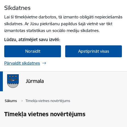
Pāriet uz lapas saturu
Sīkdatnes
Spied
lai meklētu
Enter
Lai šī tīmekļvietne darbotos, tā izmanto obligāti nepieciešamās
sīkdatnes. Ar Jūsu piekrišanu papildus šajā vietnē var tikt
izmantotas statistikas un sociālo mediju sīkdatnes.
Lūdzu, atzīmējiet savu izvēli:
Noraidīt
Apstiprināt visas
Pārvaldīt sīkdatnes
Sākums
Tīmekļa vietnes novērtējums
Tīmekļa vietnes novērtējums