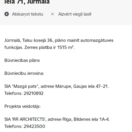
ielā 71, Jūrmalā
Atskaņot tekstu
Aizvērt viegli lasīt
Jūrmalā, Talsu šosejā 36, plāno mainīt automazgātuves
funkcijas. Zemes platība ir 1515 m².
Būvniecības plāns
Būvniecību ierosina:
SIA “Mazgā pats”, adrese Mārupe, Gaujas iela 47–21.
Telefons: 29210892
Projekta veidotājs:
SIA 'RR ARCHITECTS', adrese Rīga, Blīdenes iela 1A-4.
Telefons: 29423500