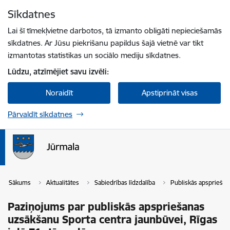
Pāriet uz lapas saturu
Sīkdatnes
Spied
lai meklētu
Enter
Lai šī tīmekļvietne darbotos, tā izmanto obligāti nepieciešamās
sīkdatnes. Ar Jūsu piekrišanu papildus šajā vietnē var tikt
izmantotas statistikas un sociālo mediju sīkdatnes.
Lūdzu, atzīmējiet savu izvēli:
Noraidīt
Apstiprināt visas
Pārvaldīt sīkdatnes
Sākums
Aktualitātes
Sabiedrības līdzdalība
Publiskās apspriešan
Paziņojums par publiskās apspriešanas
uzsākšanu Sporta centra jaunbūvei, Rīgas