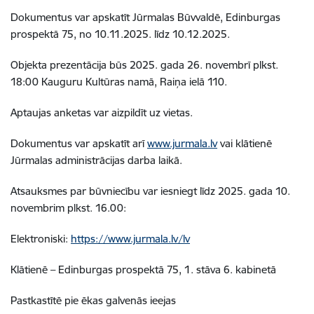
Dokumentus var apskatīt Jūrmalas Būvvaldē, Edinburgas
prospektā 75, no 10.11.2025. līdz 10.12.2025.
Objekta prezentācija būs 2025. gada 26. novembrī plkst.
18:00 Kauguru Kultūras namā, Raiņa ielā 110.
Aptaujas anketas var aizpildīt uz vietas.
Dokumentus var apskatīt arī
www.jurmala.lv
vai klātienē
Jūrmalas administrācijas darba laikā.
Atsauksmes par būvniecību var iesniegt līdz 2025. gada 10.
novembrim plkst. 16.00:
Elektroniski:
https://www.jurmala.lv/lv
Klātienē – Edinburgas prospektā 75, 1. stāva 6. kabinetā
Pastkastītē pie ēkas galvenās ieejas