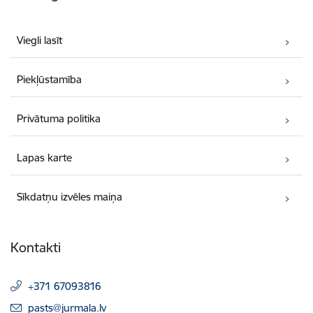
Viegli lasīt
Piekļūstamība
Privātuma politika
Lapas karte
Sīkdatņu izvēles maiņa
Kontakti
+371 67093816
E-pasts:
pasts@jurmala.lv