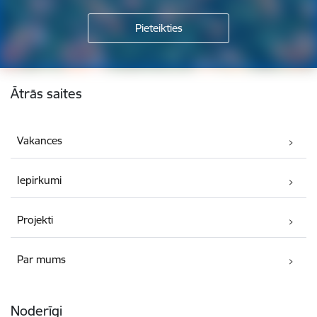
Kājene
Ātrās saites
Vakances
Iepirkumi
Projekti
Par mums
Noderīgi