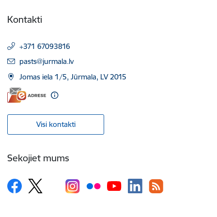
Kontakti
+371 67093816
E-pasts:
pasts@jurmala.lv
Jomas iela 1/5, Jūrmala, LV 2015
Visi kontakti
Sekojiet mums