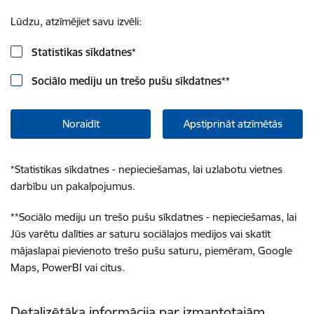
Lūdzu, atzīmējiet savu izvēli:
Statistikas sīkdatnes
*
Sociālo mediju un trešo pušu sīkdatnes
**
Noraidīt
Apstiprināt atzīmētās
*
Statistikas sīkdatnes - nepieciešamas, lai uzlabotu vietnes
darbību un pakalpojumus.
**
Sociālo mediju un trešo pušu sīkdatnes - nepieciešamas, lai
Jūs varētu dalīties ar saturu sociālajos medijos vai skatīt
mājaslapai pievienoto trešo pušu saturu, piemēram, Google
Maps, PowerBI vai citus.
Detalizētāka informācija par izmantotajām