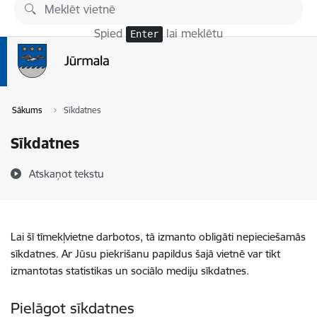
Pāriet uz lapas saturu
Spied
lai meklētu
Enter
Sākums
Sīkdatnes
Sīkdatnes
Atskaņot tekstu
Lai šī tīmekļvietne darbotos, tā izmanto obligāti nepieciešamās
sīkdatnes. Ar Jūsu piekrišanu papildus šajā vietnē var tikt
izmantotas statistikas un sociālo mediju sīkdatnes.
Pielāgot sīkdatnes