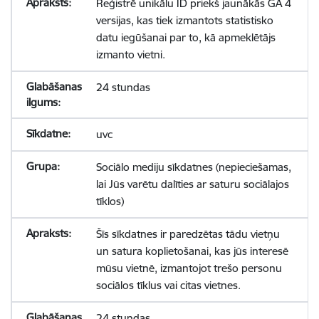
Reģistrē unikālu ID priekš jaunākās GA 4
versijas, kas tiek izmantots statistisko
datu iegūšanai par to, kā apmeklētājs
izmanto vietni.
24 stundas
uvc
Sociālo mediju sīkdatnes (nepieciešamas,
lai Jūs varētu dalīties ar saturu sociālajos
tīklos)
Šīs sīkdatnes ir paredzētas tādu vietņu
un satura koplietošanai, kas jūs interesē
mūsu vietnē, izmantojot trešo personu
sociālos tīklus vai citas vietnes.
24 stundas