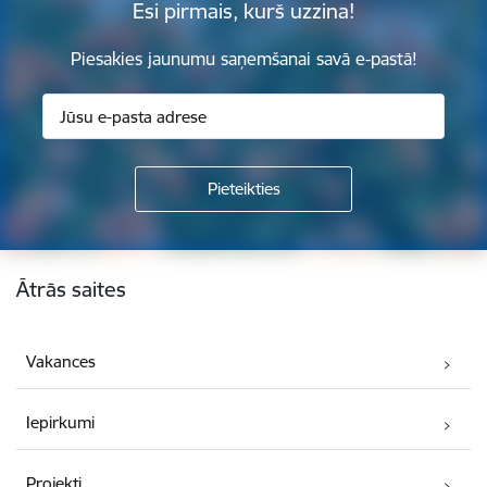
Esi pirmais, kurš uzzina!
Piesakies jaunumu saņemšanai savā e-pastā!
Kājene
Ātrās saites
Vakances
Iepirkumi
Projekti