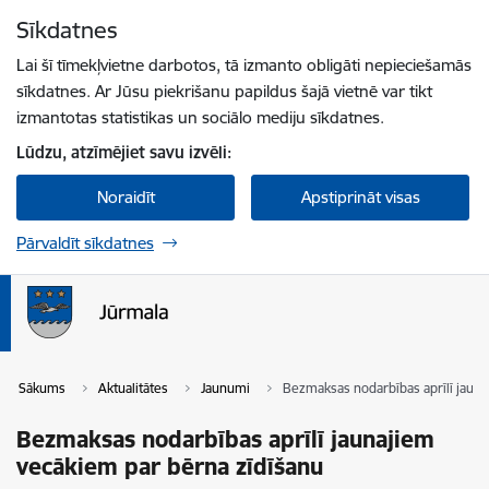
Pāriet uz lapas saturu
Sīkdatnes
Spied
lai meklētu
Enter
Lai šī tīmekļvietne darbotos, tā izmanto obligāti nepieciešamās
sīkdatnes. Ar Jūsu piekrišanu papildus šajā vietnē var tikt
izmantotas statistikas un sociālo mediju sīkdatnes.
Lūdzu, atzīmējiet savu izvēli:
Noraidīt
Apstiprināt visas
Pārvaldīt sīkdatnes
Sākums
Aktualitātes
Jaunumi
Bezmaksas nodarbības aprīlī jauna
Bezmaksas nodarbības aprīlī jaunajiem
vecākiem par bērna zīdīšanu