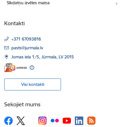
Sīkdatņu izvēles maiņa
Kontakti
+371 67093816
E-pasts:
pasts@jurmala.lv
Jomas iela 1/5, Jūrmala, LV 2015
Visi kontakti
Sekojiet mums