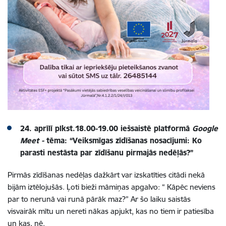
24. aprīlī
plkst.18.00-19.00
iešsaistē platformā
Google
Meet -
t
ēma:
“
Veiksmīgas zīdīšanas nosacījumi:
Ko
parasti nestāsta par zīdīšanu pirmajās nedēļās?”
Pirmās zīdīšanas nedēļas dažkārt var izskatīties citādi nekā
bijām iztēlojušās. Ļoti bieži māmiņas apgalvo: “ Kāpēc neviens
par to nerunā vai runā pārāk maz?” Ar šo laiku saistās
visvairāk mītu un nereti nākas apjukt, kas no tiem ir patiesība
un kas, nē.