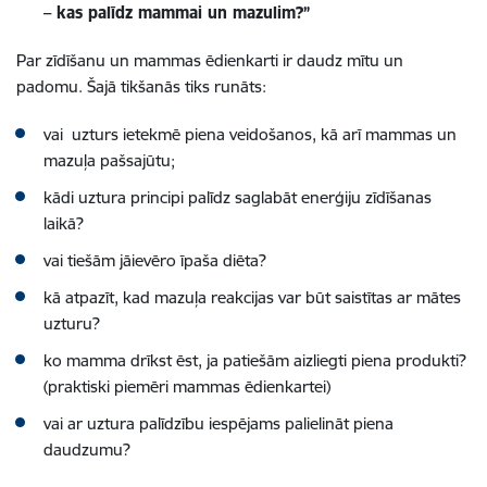
– kas palīdz mammai un mazulim?”
Par zīdīšanu un mammas ēdienkarti ir daudz mītu un
padomu. Šajā tikšanās tiks runāts:
vai uzturs ietekmē piena veidošanos, kā arī mammas un
mazuļa pašsajūtu;
kādi uztura principi palīdz saglabāt enerģiju zīdīšanas
laikā?
vai tiešām jāievēro īpaša diēta?
kā atpazīt, kad mazuļa reakcijas var būt saistītas ar mātes
uzturu?
ko mamma drīkst ēst, ja patiešām aizliegti piena produkti?
(praktiski piemēri mammas ēdienkartei)
vai ar uztura palīdzību iespējams palielināt piena
daudzumu?