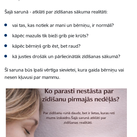
Šajā sarunā - atklāti par zīdīšanas sākuma realitāti:
vai tas, kas notiek ar mani un bērniņu, ir normāli?
kāpēc mazulis tik bieži grib pie krūts?
kāpēc bērniņš grib ēst, bet raud?
kā justies drošāk un pārliecinātāk zīdīšanas sākumā?
Šī saruna būs īpaši vērtīga sievietei, kura gaida bērniņu vai
nesen kļuvusi par mammu.