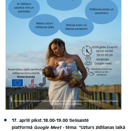
17. aprīlī
plkst.18.00-19.00
tiešsaistē
platformā
Google Meet -
t
ēma:
“
Uzturs zīdīšanas laikā