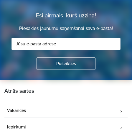
Esi pirmais, kurš uzzina!
Piesakies jaunumu saņemšanai savā e-pastā!
Kājene
Ātrās saites
Vakances
Iepirkumi