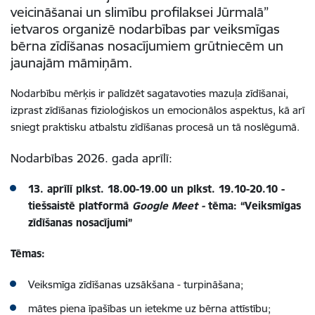
veicināšanai un slimību profilaksei Jūrmalā”
ietvaros
organizē nodarbības par veiksmīgas
bērna zīdīšanas nosacījumiem grūtniecēm un
jaunajām māmiņām.
Nodarbību mērķis ir palīdzēt sagatavoties mazuļa zīdīšanai,
izprast zīdīšanas fizioloģiskos un emocionālos aspektus, kā arī
sniegt praktisku atbalstu zīdīšanas procesā un tā noslēgumā.
Nodarbības 2026. gada aprīlī:
13. aprīlī
plkst. 18.00-19.00
un
plkst. 19.10-20.10 -
tiešsaistē platformā
Google Meet -
t
ēma:
“Veiksmīgas
zīdīšanas nosacījumi”
Tēmas:
Veiksmīga zīdīšanas uzsākšana - turpināšana;
mātes piena īpašības un ietekme uz bērna attīstību;