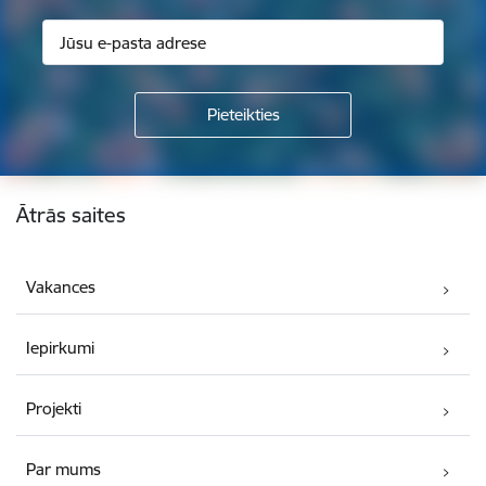
Kājene
Ātrās saites
Vakances
Iepirkumi
Projekti
Par mums