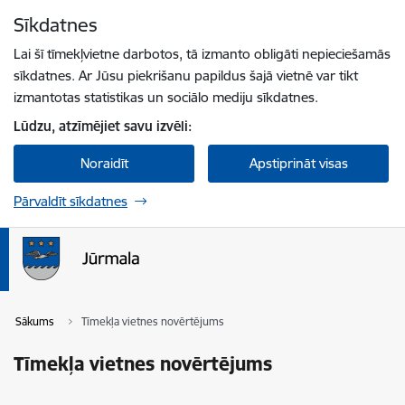
Pāriet uz lapas saturu
Sīkdatnes
Spied
lai meklētu
Enter
Lai šī tīmekļvietne darbotos, tā izmanto obligāti nepieciešamās
sīkdatnes. Ar Jūsu piekrišanu papildus šajā vietnē var tikt
izmantotas statistikas un sociālo mediju sīkdatnes.
Lūdzu, atzīmējiet savu izvēli:
Noraidīt
Apstiprināt visas
Pārvaldīt sīkdatnes
Sākums
Tīmekļa vietnes novērtējums
Tīmekļa vietnes novērtējums