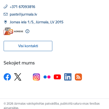
+371 67093816
E-pasts:
pasts@jurmala.lv
Jomas iela 1/5, Jūrmala, LV 2015
Visi kontakti
Sekojiet mums
© 2026 Jūrmalas valstspilsētas pašvaldība, publicētā satura visas tiesības
aizsargātas.