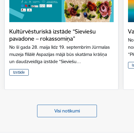
Kultūrvēsturiskā izstāde “Sieviešu
Va
pavadone – rokassomiņa”
No 
No šī gada 28. maija līdz 19. septembrim Jūrmalas
nor
muzeja filiālē Aspazijas mājā būs skatāma krāšņa
“P
un daudzveidīga izstāde “Sieviešu…
I
Izstāde
Visi notikumi