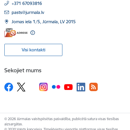
+371 67093816
E-pasts:
pasts@jurmala.lv
Jomas iela 1/5, Jūrmala, LV 2015
Visi kontakti
Sekojiet mums
© 2026 Jūrmalas valstspilsētas pašvaldība, publicētā satura visas tiesības
aizsargātas.
© 2020 Valsts kanceleja, Tīmekļvietņu vienotās platformas visas tiesības