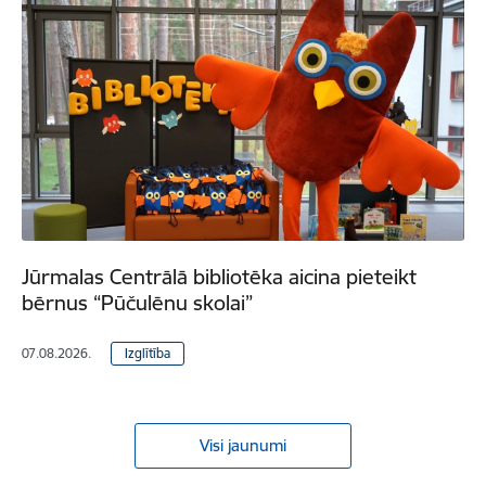
Jūrmalas Centrālā bibliotēka aicina pieteikt
bērnus “Pūčulēnu skolai”
07.08.2026.
Izglītība
Visi jaunumi