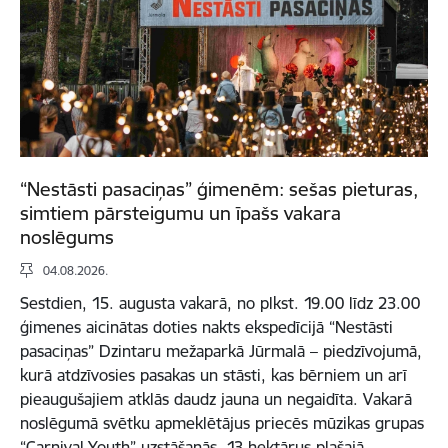
“Nestāsti pasaciņas” ģimenēm: sešas pieturas,
simtiem pārsteigumu un īpašs vakara
noslēgums
04.08.2026.
Sestdien, 15. augusta vakarā, no plkst. 19.00 līdz 23.00
ģimenes aicinātas doties nakts ekspedīcijā “Nestāsti
pasaciņas” Dzintaru mežaparkā Jūrmalā – piedzīvojumā,
kurā atdzīvosies pasakas un stāsti, kas bērniem un arī
pieaugušajiem atklās daudz jauna un negaidīta. Vakarā
noslēgumā svētku apmeklētājus priecēs mūzikas grupas
“Carnival Youth” uzstāšanās. 13 hektārus plašajā