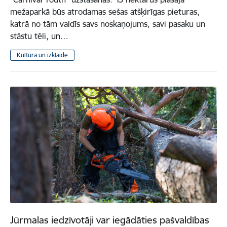
mežaparkā būs atrodamas sešas atšķirīgas pieturas,
katrā no tām valdīs savs noskaņojums, savi pasaku un
stāstu tēli, un…
Kultūra un izklaide
Jūrmalas iedzīvotāji var iegādāties pašvaldības