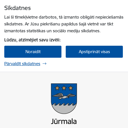
Pāriet uz lapas saturu
Sīkdatnes
Spied
lai meklētu
Enter
Lai šī tīmekļvietne darbotos, tā izmanto obligāti nepieciešamās
sīkdatnes. Ar Jūsu piekrišanu papildus šajā vietnē var tikt
izmantotas statistikas un sociālo mediju sīkdatnes.
Lūdzu, atzīmējiet savu izvēli:
Noraidīt
Apstiprināt visas
Pārvaldīt sīkdatnes
Jūrmalas valstspilsētas pašvaldība