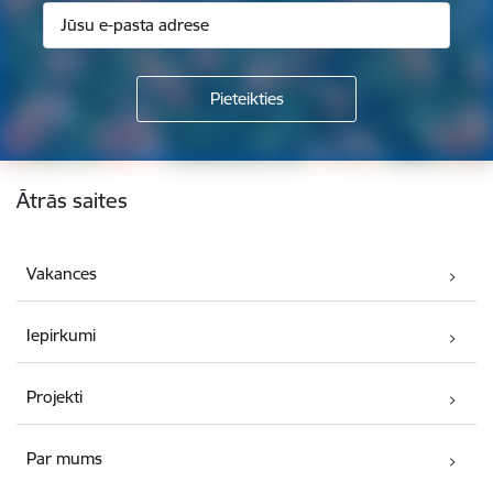
Kājene
Ātrās saites
Vakances
Iepirkumi
Projekti
Par mums