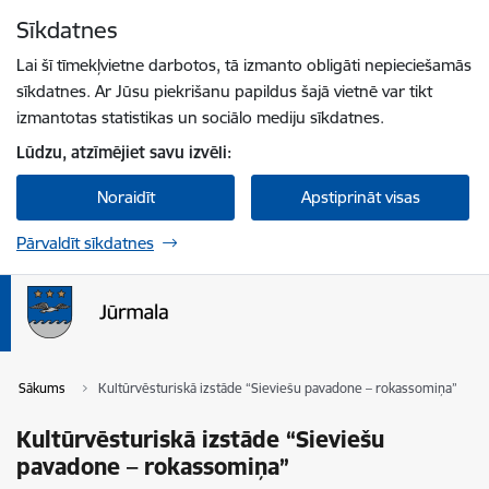
Pāriet uz lapas saturu
Sīkdatnes
Spied
lai meklētu
Enter
Lai šī tīmekļvietne darbotos, tā izmanto obligāti nepieciešamās
sīkdatnes. Ar Jūsu piekrišanu papildus šajā vietnē var tikt
izmantotas statistikas un sociālo mediju sīkdatnes.
Lūdzu, atzīmējiet savu izvēli:
Noraidīt
Apstiprināt visas
Pārvaldīt sīkdatnes
Sākums
Kultūrvēsturiskā izstāde “Sieviešu pavadone – rokassomiņa”
Kultūrvēsturiskā izstāde “Sieviešu
pavadone – rokassomiņa”