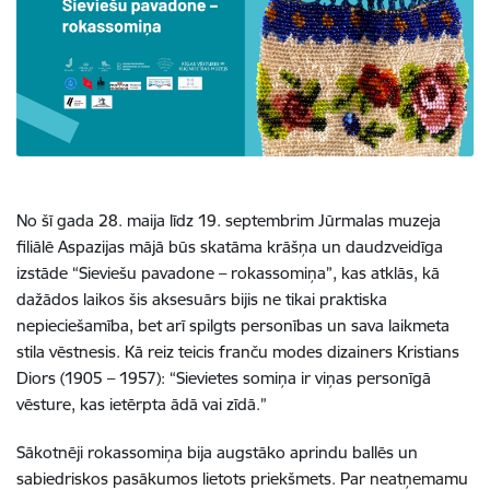
No šī gada 28. maija līdz 19. septembrim Jūrmalas muzeja
filiālē Aspazijas mājā būs skatāma krāšņa un daudzveidīga
izstāde “Sieviešu pavadone – rokassomiņa”, kas atklās, kā
dažādos laikos šis aksesuārs bijis ne tikai praktiska
nepieciešamība, bet arī spilgts personības un sava laikmeta
stila vēstnesis.
Kā reiz teicis franču modes dizainers
Kristians
Diors
(1905 – 1957): “Sievietes somiņa ir viņas personīgā
vēsture, kas ietērpta ādā vai zīdā.”
Sākotnēji rokassomiņa bija augstāko aprindu ballēs un
sabiedriskos pasākumos lietots priekšmets. Par neatņemamu