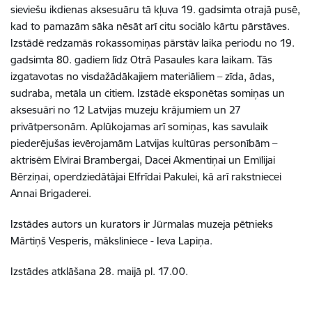
sieviešu ikdienas aksesuāru tā kļuva 19. gadsimta otrajā pusē,
kad to pamazām sāka nēsāt arī citu sociālo kārtu pārstāves.
Izstādē redzamās rokassomiņas pārstāv laika periodu no 19.
gadsimta 80. gadiem līdz Otrā Pasaules kara laikam. Tās
izgatavotas no visdažādākajiem materiāliem – zīda, ādas,
sudraba, metāla un citiem. Izstādē eksponētas somiņas un
aksesuāri no 12 Latvijas muzeju krājumiem un 27
privātpersonām. Aplūkojamas arī somiņas, kas savulaik
piederējušas ievērojamām Latvijas kultūras personībām –
aktrisēm Elvīrai Brambergai, Dacei Akmentiņai un Emīlijai
Bērziņai, operdziedātājai Elfrīdai Pakulei, kā arī rakstniecei
Annai Brigaderei.
Izstādes autors un kurators ir Jūrmalas muzeja pētnieks
Mārtiņš Vesperis, māksliniece - Ieva Lapiņa.
Izstādes atklāšana 28. maijā pl. 17.00.