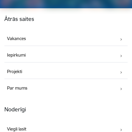
Kājene
Ātrās saites
Vakances
Iepirkumi
Projekti
Par mums
Noderīgi
Viegli lasīt