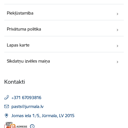
Piekļūstamība
Privātuma politika
Lapas karte
Sīkdatņu izvēles maiņa
Kontakti
+371 67093816
E-pasts:
pasts@jurmala.lv
Jomas iela 1/5, Jūrmala, LV 2015