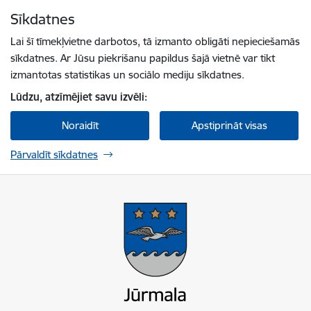
Pāriet uz lapas saturu
Sīkdatnes
Spied
lai meklētu
Enter
Lai šī tīmekļvietne darbotos, tā izmanto obligāti nepieciešamās
sīkdatnes. Ar Jūsu piekrišanu papildus šajā vietnē var tikt
izmantotas statistikas un sociālo mediju sīkdatnes.
Lūdzu, atzīmējiet savu izvēli:
Noraidīt
Apstiprināt visas
Pārvaldīt sīkdatnes
Jūrmalas valstspilsētas pašvaldība