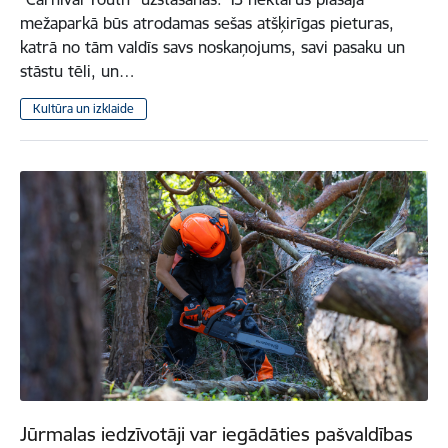
mežaparkā būs atrodamas sešas atšķirīgas pieturas,
katrā no tām valdīs savs noskaņojums, savi pasaku un
stāstu tēli, un…
Kultūra un izklaide
Jūrmalas iedzīvotāji var iegādāties pašvaldības