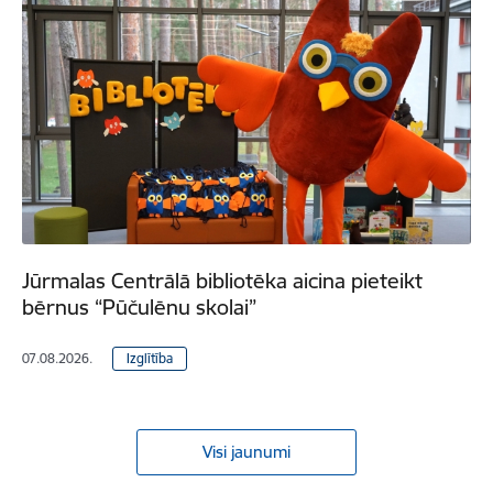
Jūrmalas Centrālā bibliotēka aicina pieteikt
bērnus “Pūčulēnu skolai”
07.08.2026.
Izglītība
Visi jaunumi