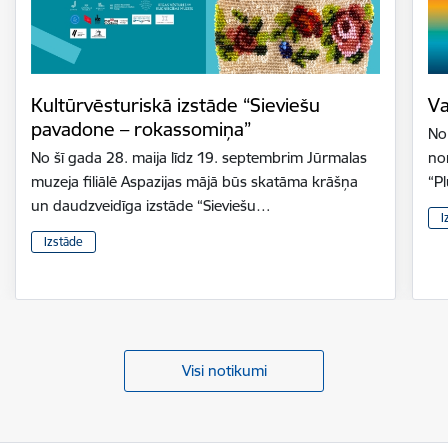
Kultūrvēsturiskā izstāde “Sieviešu
Va
pavadone – rokassomiņa”
No 
No šī gada 28. maija līdz 19. septembrim Jūrmalas
nor
muzeja filiālē Aspazijas mājā būs skatāma krāšņa
“P
un daudzveidīga izstāde “Sieviešu…
I
Izstāde
Visi notikumi