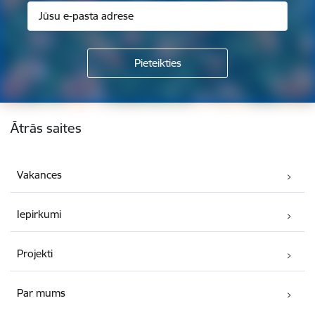
Kājene
Ātrās saites
Vakances
Iepirkumi
Projekti
Par mums