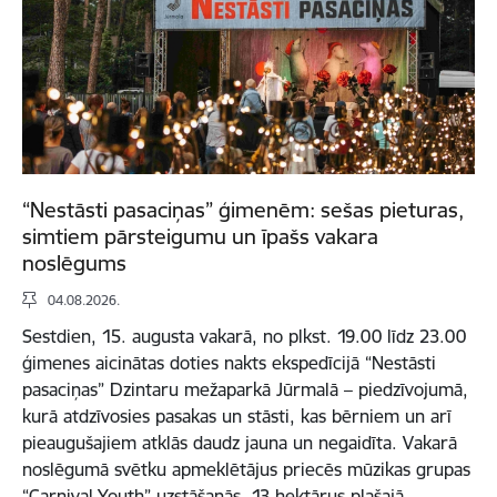
“Nestāsti pasaciņas” ģimenēm: sešas pieturas,
simtiem pārsteigumu un īpašs vakara
noslēgums
04.08.2026.
Sestdien, 15. augusta vakarā, no plkst. 19.00 līdz 23.00
ģimenes aicinātas doties nakts ekspedīcijā “Nestāsti
pasaciņas” Dzintaru mežaparkā Jūrmalā – piedzīvojumā,
kurā atdzīvosies pasakas un stāsti, kas bērniem un arī
pieaugušajiem atklās daudz jauna un negaidīta. Vakarā
noslēgumā svētku apmeklētājus priecēs mūzikas grupas
“Carnival Youth” uzstāšanās. 13 hektārus plašajā