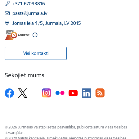
+371 67093816
E-pasts:
pasts@jurmala.lv
Jomas iela 1/5, Jūrmala, LV 2015
Visi kontakti
Sekojiet mums
© 2026 Jūrmalas valstspilsētas pašvaldība, publicētā satura visas tiesības
aizsargātas.
© 2020 Valsts kanceleja, Tīmekļvietņu vienotās platformas visas tiesības