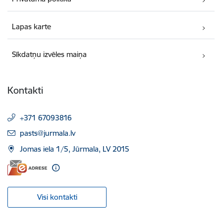
Lapas karte
Sīkdatņu izvēles maiņa
Kontakti
+371 67093816
E-pasts:
pasts@jurmala.lv
Jomas iela 1/5, Jūrmala, LV 2015
Visi kontakti