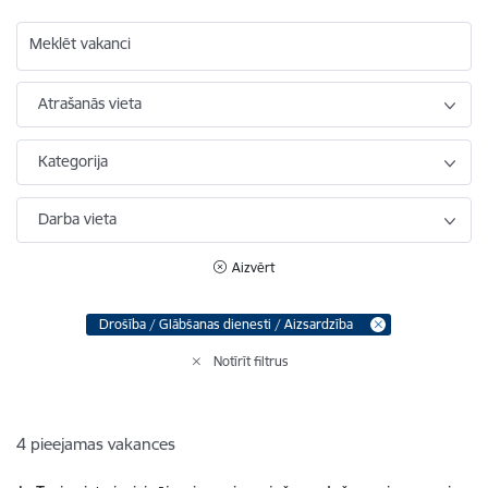
Meklēt vakanci
Atrašanās vieta
Kategorija
Darba vieta
Aizvērt
Drošība / Glābšanas dienesti / Aizsardzība
Notīrīt filtrus
4
pieejamas vakances