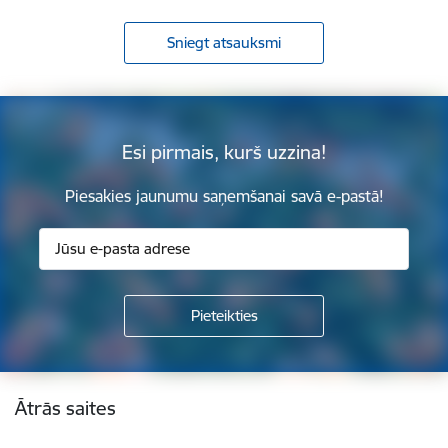
Sniegt atsauksmi
Esi pirmais, kurš uzzina!
Piesakies jaunumu saņemšanai savā e-pastā!
Kājene
Ātrās saites