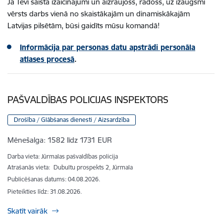
Ja Tevi saista izaicinājumi un aizraujošs, radošs, uz izaugsmi
vērsts darbs vienā no skaistākajām un dinamiskākajām
Latvijas pilsētām, būsi gaidīts mūsu komandā!
Informācija par personas datu apstrādi personāla
atlases procesā
.
PAŠVALDĪBAS POLICIJAS INSPEKTORS
Drošība / Glābšanas dienesti / Aizsardzība
Mēnešalga:
1582 līdz 1731 EUR
Darba vieta: Jūrmalas pašvaldības policija
Atrašanās vieta:
Dubultu prospekts 2, Jūrmala
Publicēšanas datums: 04.08.2026.
Pieteikties līdz
:
31.08.2026.
Skatīt vairāk