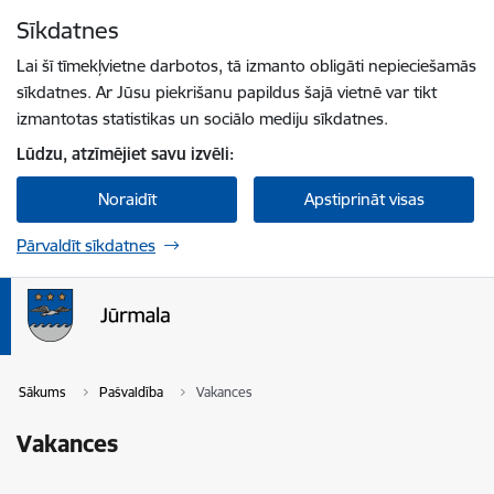
Pāriet uz lapas saturu
Sīkdatnes
Spied
lai meklētu
Enter
Lai šī tīmekļvietne darbotos, tā izmanto obligāti nepieciešamās
sīkdatnes. Ar Jūsu piekrišanu papildus šajā vietnē var tikt
izmantotas statistikas un sociālo mediju sīkdatnes.
Lūdzu, atzīmējiet savu izvēli:
Noraidīt
Apstiprināt visas
Pārvaldīt sīkdatnes
Sākums
Pašvaldība
Vakances
Vakances