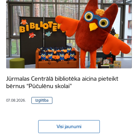
Jūrmalas Centrālā bibliotēka aicina pieteikt
bērnus “Pūčulēnu skolai”
07.08.2026.
Izglītība
Visi jaunumi