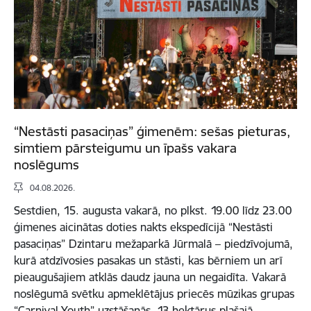
“Nestāsti pasaciņas” ģimenēm: sešas pieturas,
simtiem pārsteigumu un īpašs vakara
noslēgums
04.08.2026.
Sestdien, 15. augusta vakarā, no plkst. 19.00 līdz 23.00
ģimenes aicinātas doties nakts ekspedīcijā “Nestāsti
pasaciņas” Dzintaru mežaparkā Jūrmalā – piedzīvojumā,
kurā atdzīvosies pasakas un stāsti, kas bērniem un arī
pieaugušajiem atklās daudz jauna un negaidīta. Vakarā
noslēgumā svētku apmeklētājus priecēs mūzikas grupas
“Carnival Youth” uzstāšanās. 13 hektārus plašajā