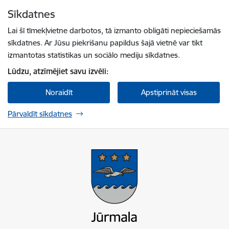
Pāriet uz lapas saturu
Sīkdatnes
Spied
lai meklētu
Enter
Lai šī tīmekļvietne darbotos, tā izmanto obligāti nepieciešamās
sīkdatnes. Ar Jūsu piekrišanu papildus šajā vietnē var tikt
izmantotas statistikas un sociālo mediju sīkdatnes.
Lūdzu, atzīmējiet savu izvēli:
Noraidīt
Apstiprināt visas
Pārvaldīt sīkdatnes
Jūrmalas valstspilsētas pašvaldība