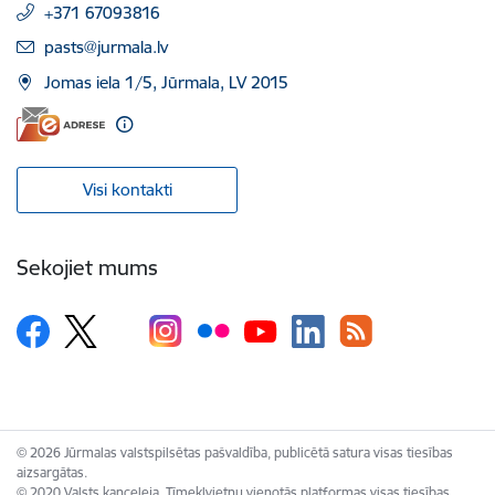
+371 67093816
E-pasts:
pasts@jurmala.lv
Jomas iela 1/5, Jūrmala, LV 2015
Visi kontakti
Sekojiet mums
© 2026 Jūrmalas valstspilsētas pašvaldība, publicētā satura visas tiesības
aizsargātas.
© 2020 Valsts kanceleja, Tīmekļvietņu vienotās platformas visas tiesības