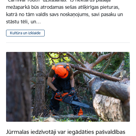
mežaparkā būs atrodamas sešas atšķirīgas pieturas,
katrā no tām valdīs savs noskaņojums, savi pasaku un
stāstu tēli, un…
Kultūra un izklaide
Jūrmalas iedzīvotāji var iegādāties pašvaldības