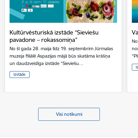
Kultūrvēsturiskā izstāde “Sieviešu
Va
pavadone – rokassomiņa”
No 
No šī gada 28. maija līdz 19. septembrim Jūrmalas
nor
muzeja filiālē Aspazijas mājā būs skatāma krāšņa
“P
un daudzveidīga izstāde “Sieviešu…
I
Izstāde
Visi notikumi