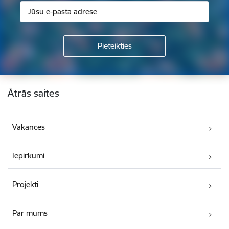
Kājene
Ātrās saites
Vakances
Iepirkumi
Projekti
Par mums