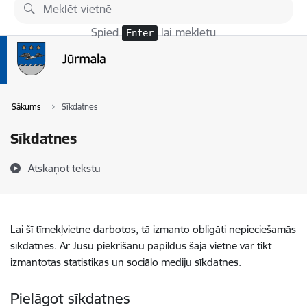
Pāriet uz lapas saturu
Spied
lai meklētu
Enter
Sākums
Sīkdatnes
Sīkdatnes
Atskaņot tekstu
Lai šī tīmekļvietne darbotos, tā izmanto obligāti nepieciešamās
sīkdatnes. Ar Jūsu piekrišanu papildus šajā vietnē var tikt
izmantotas statistikas un sociālo mediju sīkdatnes.
Pielāgot sīkdatnes