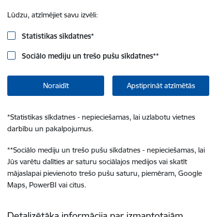
Lūdzu, atzīmējiet savu izvēli:
Statistikas sīkdatnes
*
Sociālo mediju un trešo pušu sīkdatnes
**
Noraidīt
Apstiprināt atzīmētās
*
Statistikas sīkdatnes - nepieciešamas, lai uzlabotu vietnes
darbību un pakalpojumus.
**
Sociālo mediju un trešo pušu sīkdatnes - nepieciešamas, lai
Jūs varētu dalīties ar saturu sociālajos medijos vai skatīt
mājaslapai pievienoto trešo pušu saturu, piemēram, Google
Maps, PowerBI vai citus.
Detalizētāka informācija par izmantotajām