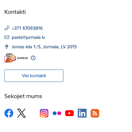
Kontakti
+371 67093816
E-pasts:
pasts@jurmala.lv
Jomas iela 1/5, Jūrmala, LV 2015
Visi kontakti
Sekojiet mums