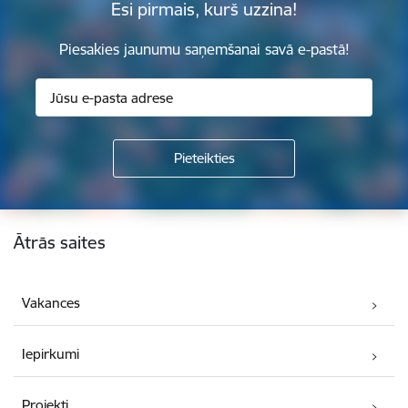
Esi pirmais, kurš uzzina!
Piesakies jaunumu saņemšanai savā e-pastā!
Kājene
Ātrās saites
Vakances
Iepirkumi
Projekti