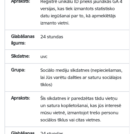
Reģistrē unikālu ID priekš jaunākās GA 4
versijas, kas tiek izmantots statistisko
datu iegūšanai par to, kā apmeklētājs
izmanto vietni.
24 stundas
uvc
Sociālo mediju sīkdatnes (nepieciešamas,
lai Jūs varētu dalīties ar saturu sociālajos
tīklos)
Šīs sīkdatnes ir paredzētas tādu vietņu
un satura koplietošanai, kas jūs interesē
mūsu vietnē, izmantojot trešo personu
sociālos tīklus vai citas vietnes.
24 stundas