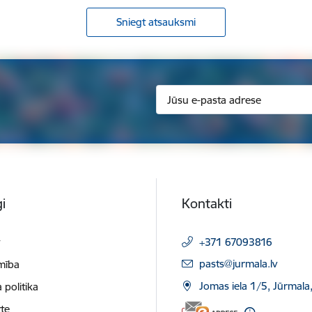
Sniegt atsauksmi
i
Kontakti
t
+371 67093816
E-pasts:
pasts@jurmala.lv
mība
Jomas iela 1/5, Jūrmala
 politika
te