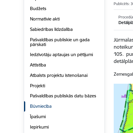
Publicēts: 
Budžets
Procedū
Normatīvie akti
Detālpl
Sabiedrības līdzdalība
Jūrmala
Pašvaldības publiskie un gada
pārskati
noteiku
105. pu
Iedzīvotāju aptaujas un pētījumi
detālpl
Attīstība
Zemesgab
Atbalsts projektu īstenošanai
Projekti
Pašvaldības publiskās datu bāzes
Būvniecība
Īpašumi
Iepirkumi