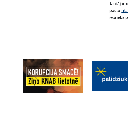
Jautājumu
pastu
rit
iepriekš p