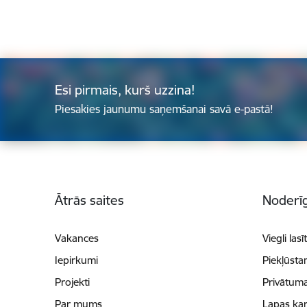
Esi pirmais, kurš uzzina!
Piesakies jaunumu saņemšanai savā e-pastā!
Kājene
Ātrās saites
Noderīg
Vakances
Viegli lasī
Iepirkumi
Piekļūsta
Projekti
Privātuma
Par mums
Lapas kar