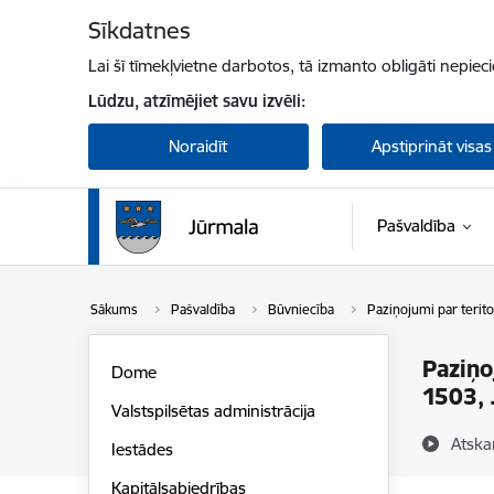
Pāriet uz lapas saturu
Sīkdatnes
Lai šī tīmekļvietne darbotos, tā izmanto obligāti nepiec
Lūdzu, atzīmējiet savu izvēli:
Noraidīt
Apstiprināt visas
Pašvaldība
Sākums
Pašvaldība
Būvniecība
Paziņojumi par terito
Paziņo
Dome
1503, 
Valstspilsētas administrācija
Atska
Iestādes
Kapitālsabiedrības