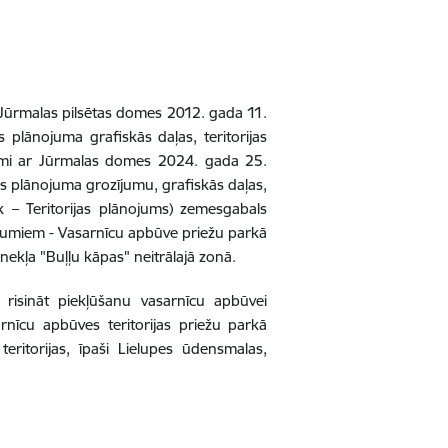
r Jūrmalas pilsētas domes 2012. gada 11.
 plānojuma grafiskās daļas, teritorijas
umi ar Jūrmalas domes 2024. gada 25.
jas plānojuma grozījumu, grafiskās daļas,
 – Teritorijas plānojums) zemesgabals
eikumiem - Vasarnīcu apbūve priežu parkā
kļa "Buļļu kāpas" neitrālajā zonā.
risināt piekļūšanu vasarnīcu apbūvei
rnīcu apbūves teritorijas priežu parkā
eritorijas, īpaši Lielupes ūdensmalas,