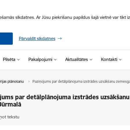
iešamās sīkdatnes. Ar Jūsu piekrišanu papildus šajā vietnē var tikt i
Pārvaldīt sīkdatnes
Pilsēta
Pakalpojumi
Aktualitātes
Kontakti
rijas plānošanu
Paziņojums par detālplānojuma izstrādes uzsākšanu zemesga
jums par detālplānojuma izstrādes uzsākšan
Jūrmalā
ņot tekstu