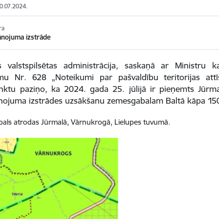
30.07.2024.
ra
ānojuma izstrāde
s valstspilsētas administrācija, saskaņā ar Ministru
mu Nr. 628 „Noteikumi par pašvaldību teritorijas att
nktu paziņo, ka 2024. gada 25. jūlijā ir pieņemts Jū
ānojuma izstrādes uzsākšanu zemesgabalam Baltā kāpa 150
als atrodas Jūrmalā, Vārnukrogā, Lielupes tuvumā.