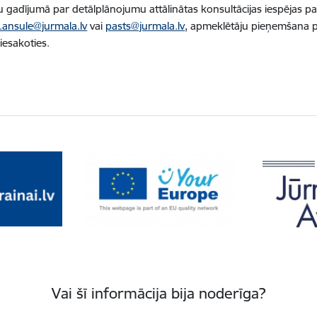
 gadījumā par detālplānojumu attālinātas konsultācijas iespējas p
a.ansule@jurmala.lv
vai
pasts@jurmala.lv
, apmeklētāju pieņemšana p
iesakoties.
Vai šī informācija bija noderīga?