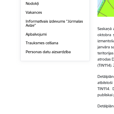
Nodokļi
Vakances
Informatīvais izdevums "Jūrmalas
Avīze"
Saskaņā a
Apbalvojumi
oktobra s
izmantoš
Trauksmes celšana
janvāra s
Personas datu aizsardzība
teritori
atrodas D
(TIN114).
Detālplā
atbilsto
TIN114. 
publiskai 
Detālplān