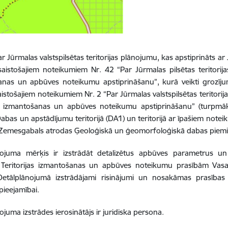
r Jūrmalas valstspilsētas teritorijas plānojumu, kas apstiprināts a
aistošajiem noteikumiem Nr. 42 “Par Jūrmalas pilsētas teritorijas
anas un apbūves noteikumu apstiprināšanu”, kurā veikti grozīj
aistošajiem noteikumiem Nr. 2 “Par Jūrmalas valstspilsētas teritori
jas izmantošanas un apbūves noteikumu apstiprināšanu” (turpmāk
abas un apstādījumu teritorijā (DA1) un teritorijā ar īpašiem not
 Zemesgabals atrodas Ģeoloģiskā un ģeomorfoloģiskā dabas piemine
nojuma mērķis ir izstrādāt detalizētus apbūves parametrus un 
ši Teritorijas izmantošanas un apbūves noteikumu prasībām Vasa
Detālplānojumā izstrādājami risinājumi un nosakāmas prasības t
pieejamībai.
ojuma izstrādes ierosinātājs ir juridiska persona.