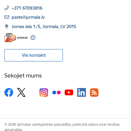
+371 67093816
E-pasts:
pasts@jurmala.lv
Jomas iela 1/5, Jūrmala, LV 2015
Visi kontakti
Sekojiet mums
© 2026 Jūrmalas valstspilsētas pašvaldība, publicētā satura visas tiesības
aizsargātas.