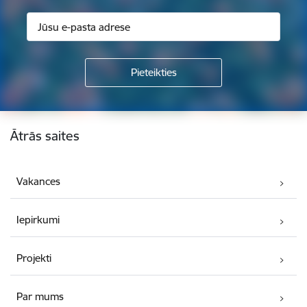
Kājene
Ātrās saites
Vakances
Iepirkumi
Projekti
Par mums