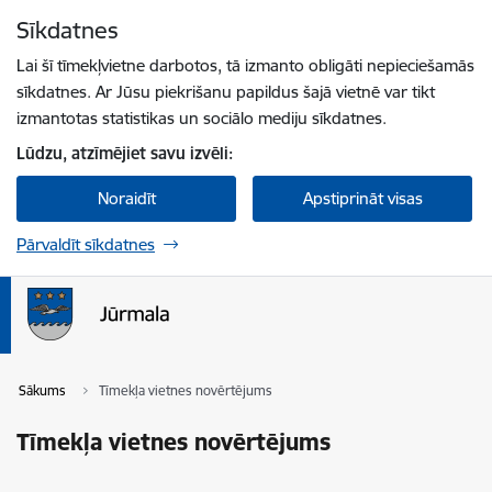
Pāriet uz lapas saturu
Sīkdatnes
Spied
lai meklētu
Enter
Lai šī tīmekļvietne darbotos, tā izmanto obligāti nepieciešamās
sīkdatnes. Ar Jūsu piekrišanu papildus šajā vietnē var tikt
izmantotas statistikas un sociālo mediju sīkdatnes.
Lūdzu, atzīmējiet savu izvēli:
Noraidīt
Apstiprināt visas
Pārvaldīt sīkdatnes
Sākums
Tīmekļa vietnes novērtējums
Tīmekļa vietnes novērtējums