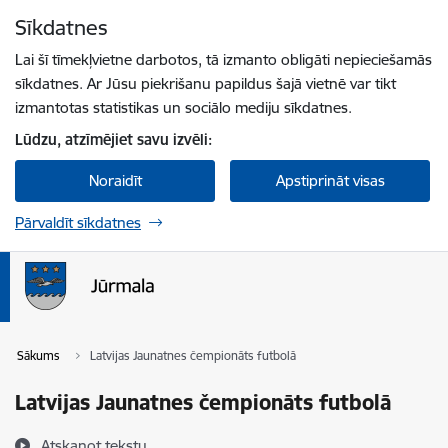
Pāriet uz lapas saturu
Sīkdatnes
Spied
lai meklētu
Enter
Lai šī tīmekļvietne darbotos, tā izmanto obligāti nepieciešamās
sīkdatnes. Ar Jūsu piekrišanu papildus šajā vietnē var tikt
izmantotas statistikas un sociālo mediju sīkdatnes.
Lūdzu, atzīmējiet savu izvēli:
Noraidīt
Apstiprināt visas
Pārvaldīt sīkdatnes
Sākums
Latvijas Jaunatnes čempionāts futbolā
Latvijas Jaunatnes čempionāts futbolā
Atskaņot tekstu