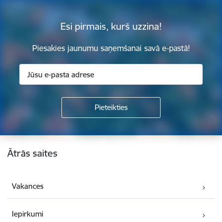
Esi pirmais, kurš uzzina!
Piesakies jaunumu saņemšanai savā e-pastā!
Kājene
Ātrās saites
Vakances
Iepirkumi