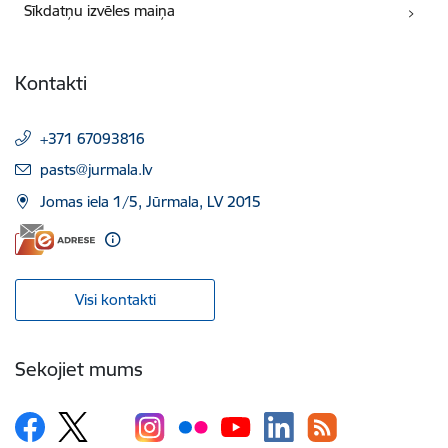
Sīkdatņu izvēles maiņa
Kontakti
+371 67093816
E-pasts:
pasts@jurmala.lv
Jomas iela 1/5, Jūrmala, LV 2015
Visi kontakti
Sekojiet mums