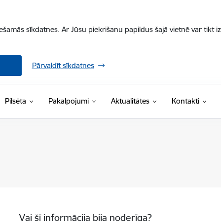
iešamās sīkdatnes. Ar Jūsu piekrišanu papildus šajā vietnē var tikt i
Pārvaldīt sīkdatnes
Pilsēta
Pakalpojumi
Aktualitātes
Kontakti
Vai šī informācija bija noderīga?