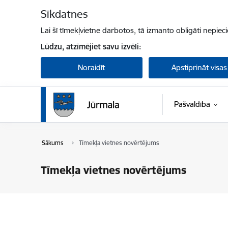
Pāriet uz lapas saturu
Sīkdatnes
Lai šī tīmekļvietne darbotos, tā izmanto obligāti nepiec
Lūdzu, atzīmējiet savu izvēli:
Noraidīt
Apstiprināt visas
Pašvaldība
Sākums
Tīmekļa vietnes novērtējums
Tīmekļa vietnes novērtējums