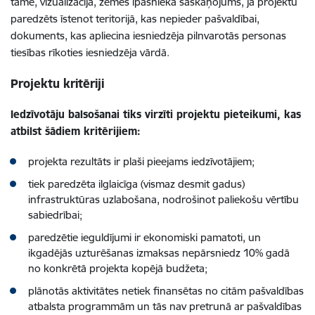
tāme, vizualizācija, zemes īpašnieka saskaņojums, ja projektu
paredzēts īstenot teritorijā, kas nepieder pašvaldībai,
dokuments, kas apliecina iesniedzēja pilnvarotās personas
tiesības rīkoties iesniedzēja vārdā.
Projektu kritēriji
Iedzīvotāju balsošanai tiks virzīti projektu pieteikumi, kas
atbilst šādiem kritērijiem:
projekta rezultāts ir plaši pieejams iedzīvotājiem;
tiek paredzēta ilglaicīga (vismaz desmit gadus)
infrastruktūras uzlabošana, nodrošinot paliekošu vērtību
sabiedrībai;
paredzētie ieguldījumi ir ekonomiski pamatoti, un
ikgadējās uzturēšanas izmaksas nepārsniedz 10% gadā
no konkrētā projekta kopējā budžeta;
plānotās aktivitātes netiek finansētas no citām pašvaldības
atbalsta programmām un tās nav pretrunā ar pašvaldības