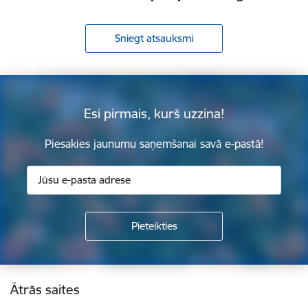
Sniegt atsauksmi
Esi pirmais, kurš uzzina!
Piesakies jaunumu saņemšanai savā e-pastā!
Kājene
Ātrās saites