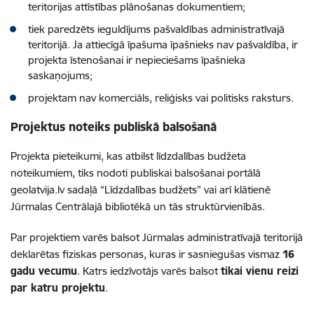
teritorijas attīstības plānošanas dokumentiem;
tiek paredzēts ieguldījums pašvaldības administratīvajā
teritorijā. Ja attiecīgā īpašuma īpašnieks nav pašvaldība, ir
projekta īstenošanai ir nepieciešams īpašnieka
saskaņojums;
projektam nav komerciāls, reliģisks vai politisks raksturs.
Projektus noteiks publiskā balsošanā
Projekta pieteikumi, kas atbilst līdzdalības budžeta
noteikumiem, tiks nodoti publiskai balsošanai portālā
geolatvija.lv sadaļā “Līdzdalības budžets” vai arī klātienē
Jūrmalas Centrālajā bibliotēkā un tās struktūrvienībās.
Par projektiem varēs balsot Jūrmalas administratīvajā teritorijā
deklarētas fiziskas personas, kuras ir sasniegušas vismaz
16
gadu vecumu
. Katrs iedzīvotājs varēs balsot
tikai vienu reizi
par katru projektu
.