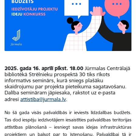
2025. gada 16. aprīlī plkst. 18.00
Jūrmalas Centrālajā
bibliotēkā Strēlnieku prospektā 30 tiks rīkots
informatīvs seminārs, kurā sniegs plašāku
skaidrojumu par projekta pieteikuma sagatavošanu.
Dalība semināram jāpiesaka, rakstot uz e-pasta
adresi
attistiba@jurmala.lv
.
No šā gada visās pašvaldībās ir ieviests līdzdalības budžets.
Tas dod iespēju iedzīvotājiem iesaistīties pašvaldības teritorijas
attīstības plānošanā – iesniegt savas idejas infrastruktūras
projektiem un balsot par to īstenošanu. Pašvaldībai tā ir