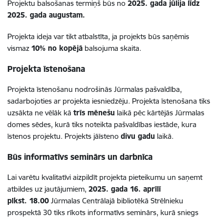
Projektu balsošanas termiņš būs no
2025. gada jūlija līdz
2025. gada augustam.
Projekta ideja var tikt atbalstīta, ja projekts būs saņēmis
vismaz
10% no kopējā
balsojuma skaita.
Projekta īstenošana
Projekta īstenošanu nodrošinās Jūrmalas pašvaldība,
sadarbojoties ar projekta iesniedzēju. Projekta īstenošana tiks
uzsākta ne vēlāk kā
trīs mēnešu
laikā pēc kārtējās Jūrmalas
domes sēdes, kurā tiks noteikta pašvaldības iestāde, kura
īstenos projektu. Projekts jāīsteno
divu gadu
laikā.
Būs informatīvs seminārs un darbnīca
Lai varētu kvalitatīvi aizpildīt projekta pieteikumu un saņemt
atbildes uz jautājumiem,
2025. gada 16. aprīlī
plkst. 18.00
Jūrmalas Centrālajā bibliotēkā Strēlnieku
prospektā 30 tiks rīkots informatīvs seminārs, kurā sniegs