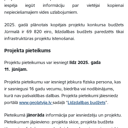
iespēja iegūt informāciju par vietējai kopienai
nepieciešamajiem vides uzlabojumiem.
2025. gadā plānotais kopējais projektu konkursa budžets
Jūrmalā ir 69 820 eiro, līdzdalības budžets paredzēts tikai
infrastruktūras projektu īstenošanai.
Projekta pieteikums
Projektu pieteikumus var iesniegt
līdz 2025. gada
11. jūnijam.
Projekta pieteikumu var iesniegt jebkura fiziska persona, kas
ir sasniegusi 16 gadu vecumu, biedrība vai nodibinājums,
kurā nav pašvaldības dalības. Projekta pieteikumi jāiesniedz
portālā
www.geolatvija.lv
sadaļā “
Līdzdalības budžets
”.
Pieteikumā
jānorāda
informācija par iesniedzēju un projektu.
Pieteikumam jāpievieno: projekta skice, projekta budžeta