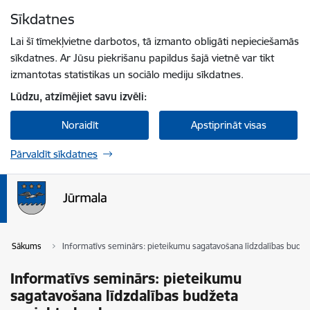
Pāriet uz lapas saturu
Sīkdatnes
Spied
lai meklētu
Enter
Lai šī tīmekļvietne darbotos, tā izmanto obligāti nepieciešamās
sīkdatnes. Ar Jūsu piekrišanu papildus šajā vietnē var tikt
izmantotas statistikas un sociālo mediju sīkdatnes.
Lūdzu, atzīmējiet savu izvēli:
Noraidīt
Apstiprināt visas
Pārvaldīt sīkdatnes
Sākums
Informatīvs seminārs: pieteikumu sagatavošana līdzdalības budž
Informatīvs seminārs: pieteikumu
sagatavošana līdzdalības budžeta