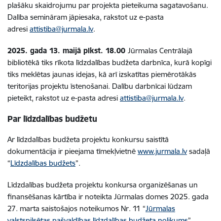
plašāku skaidrojumu par projekta pieteikuma sagatavošanu.
Dalība semināram jāpiesaka, rakstot uz e-pasta
adresi
attistiba@jurmala.lv
.
2025. gada 13. maijā plkst. 18.00
Jūrmalas Centrālajā
bibliotēkā tiks rīkota līdzdalības budžeta darbnīca, kurā kopīgi
tiks meklētas jaunas idejas, kā arī izskatītas piemērotākās
teritorijas projektu īstenošanai. Dalību darbnīcai lūdzam
pieteikt, rakstot uz e-pasta adresi
attistiba@jurmala.lv
.
Par līdzdalības budžetu
Ar līdzdalības budžeta projektu konkursu saistītā
dokumentācija ir pieejama tīmekļvietnē
www.jurmala.lv
sadaļā
“
Līdzdalības budžets
”.
Līdzdalības budžeta projektu konkursa organizēšanas un
finansēšanas kārtība ir noteikta Jūrmalas domes 2025. gada
27. marta saistošajos noteikumos Nr. 11 “
Jūrmalas
valstspilsētas pašvaldības līdzdalības budžeta nolikums
”.