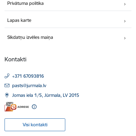
Privātuma politika
Lapas karte
Sīkdatņu izvēles maiņa
Kontakti
+371 67093816
E-pasts:
pasts@jurmala.lv
Jomas iela 1/5, Jūrmala, LV 2015
Visi kontakti