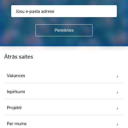
Kājene
Ātrās saites
Vakances
Iepirkumi
Projekti
Par mums