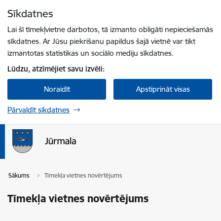
Pāriet uz lapas saturu
Sīkdatnes
Spied
lai meklētu
Enter
Lai šī tīmekļvietne darbotos, tā izmanto obligāti nepieciešamās
sīkdatnes. Ar Jūsu piekrišanu papildus šajā vietnē var tikt
izmantotas statistikas un sociālo mediju sīkdatnes.
Lūdzu, atzīmējiet savu izvēli:
Noraidīt
Apstiprināt visas
Pārvaldīt sīkdatnes
Sākums
Tīmekļa vietnes novērtējums
Tīmekļa vietnes novērtējums