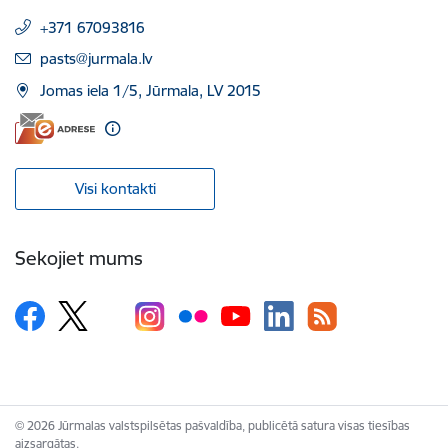
+371 67093816
E-pasts:
pasts@jurmala.lv
Jomas iela 1/5, Jūrmala, LV 2015
Visi kontakti
Sekojiet mums
© 2026 Jūrmalas valstspilsētas pašvaldība, publicētā satura visas tiesības
aizsargātas.