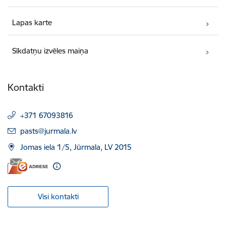
Lapas karte
Sīkdatņu izvēles maiņa
Kontakti
+371 67093816
E-pasts:
pasts@jurmala.lv
Jomas iela 1/5, Jūrmala, LV 2015
Visi kontakti