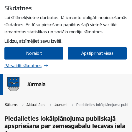
Pāriet uz lapas saturu
Sīkdatnes
Spied
lai meklētu
Enter
Lai šī tīmekļvietne darbotos, tā izmanto obligāti nepieciešamās
sīkdatnes. Ar Jūsu piekrišanu papildus šajā vietnē var tikt
izmantotas statistikas un sociālo mediju sīkdatnes.
Lūdzu, atzīmējiet savu izvēli:
Noraidīt
Apstiprināt visas
Pārvaldīt sīkdatnes
Sākums
Aktualitātes
Jaunumi
Piedalieties lokālplānojuma publis
Piedalieties lokālplānojuma publiskajā
apspriešanā par zemesgabalu Iecavas ielā