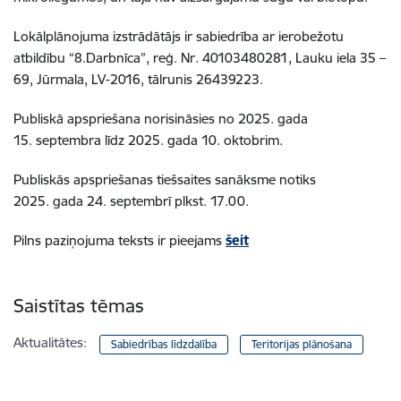
Lokālplānojuma izstrādātājs ir sabiedrība ar ierobežotu
atbildību
“8.Darbnīca”
, reģ. Nr. 40103480281, Lauku iela 35 –
69, Jūrmala, LV-2016, tālrunis
26439223
.
Publiskā apspriešana norisināsies no 2025. gada
15. septembra līdz 2025. gada 10. oktobrim.
Publiskās apspriešanas tiešsaites sanāksme notiks
2025. gada 24. septembrī plkst. 17.00.
Pilns paziņojuma teksts ir pieejams
šeit
Saistītas tēmas
Aktualitātes:
Sabiedrības līdzdalība
Teritorijas plānošana