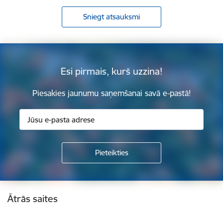
Sniegt atsauksmi
Esi pirmais, kurš uzzina!
Piesakies jaunumu saņemšanai savā e-pastā!
Kājene
Ātrās saites