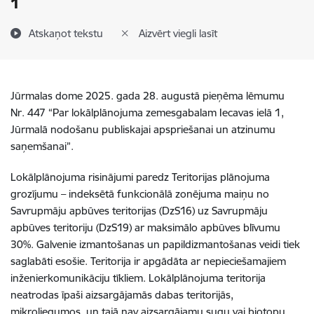
1
Atskaņot tekstu
Aizvērt viegli lasīt
Jūrmalas dome 2025. gada 28. augustā pieņēma lēmumu
Nr. 447 “Par lokālplānojuma zemesgabalam Iecavas ielā 1,
Jūrmalā nodošanu publiskajai apspriešanai un atzinumu
saņemšanai”.
Lokālplānojuma risinājumi paredz Teritorijas plānojuma
grozījumu – indeksētā funkcionālā zonējuma maiņu no
Savrupmāju apbūves teritorijas (DzS16) uz Savrupmāju
apbūves teritoriju (DzS19) ar maksimālo apbūves blīvumu
30%. Galvenie izmantošanas un papildizmantošanas veidi tiek
saglabāti esošie. Teritorija ir apgādāta ar nepieciešamajiem
inženierkomunikāciju tīkliem. Lokālplānojuma teritorija
neatrodas īpaši aizsargājamās dabas teritorijās,
mikroliegumos, un tajā nav aizsargājamu sugu vai biotopu.